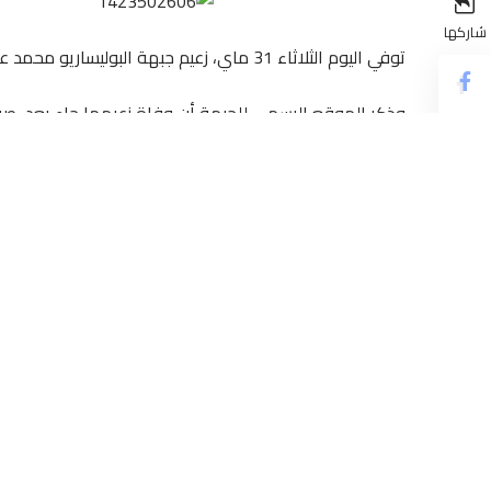
شاركها
توفي اليوم الثلاثاء 31 ماي، زعيم جبهة البوليساريو محمد عبد العزيز ، بحسب بيان صادر عن الأمانة الوطنية للجبهة.
وذكر الموقع الرسمي للجبهة أن وفاة زعيمها جاء بعد صر
وأوضح المصدر ذاته أن الأمانة العامة للجبهة، “قد نعت محمد عبد العزيز ف