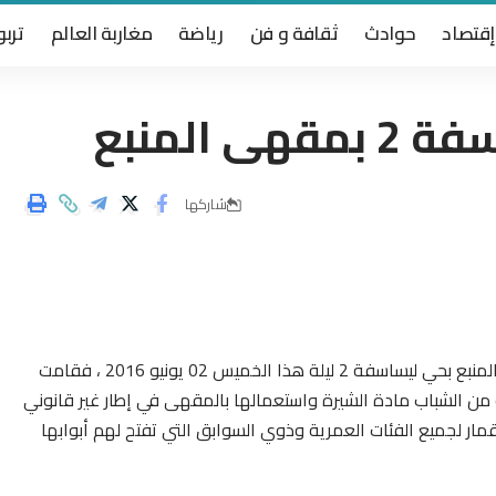
إقتصاد
حوادث
ثقافة و فن
رياضة
مغاربة العالم
تربو
المنبع
شاركها
تمكنت الشرطة القضائية للحي الحسني من إقتحام مقهى المنبع بحي ليساسفة 2 ليلة هذا الخميس 02 يونيو 2016 ، فقامت
الشباب مادة الشيرة واستعمالها بالمقهى في إطار غير قانوني
مار لجميع الفئات العمرية وذوي السوابق التي تفتح لهم أبوابها