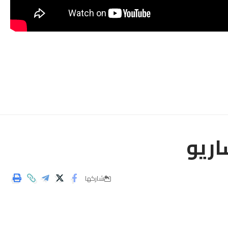
اريو
شاركها