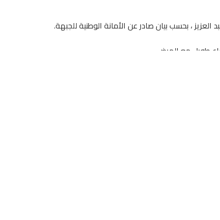
اع طويل مع المرض .
ي بيان لها وحددت 40 يوما للحداد الوطني”.