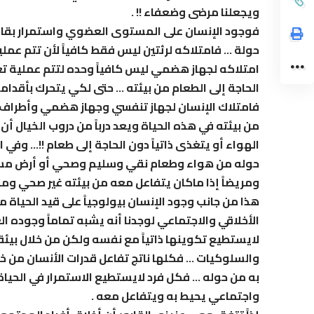
ويجعلنا مرضى وضعفاء !! .
فوجود الإنسان على المستوى العضوي واستمرار بقاءه 
حولة … فامتلاكه لرئتين ليس فقط كافياً لأن تتم عملي
امتلاكه لجهاز هضمي ليس كافياً وحده لتتم عملية تغذ
الحاجة إلى الطعام من بيئته … حتى لكي يتحرك بأقدا
فامتلاك الإنسان لجهاز تنفسي وجهاز هضمي وأطراف 
من بيئته في هذه الحياة ويعد درباً من دروب الخيال أن
الهواء أو يتغذى ذاتياً دون الحاجة إلى طعام !!… وف
حوله من هواء وطعام نقي وسليم وصحي أو أرض مست
ومريضاً إذا ماكان يتفاعل معه من بيئته غير صحي ومل
هذا من جانب وجود الإنسان بيولوجياً على قيد الحياة م
الأخلاقي والاجتماعي لوجدنا أنه يشبه تماماً وجوده 
لايستطيع تكوينها ذاتياً مع نفسه ولكن من خلال بي
والسلوكيات … فكلها ناتج تفاعل قدرات الأنسان من خ
به من حوله … فكل فرد لايستطيع الاستمرار في الحيا
واجتماعي يحيط به ويتفاعل معه .