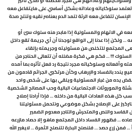
مع وسلوكايتهم وعاداتهم هي مجرد محصلة أو صدى تأثير
تعتمد سلوكاياته وعاداته بشكل أساسي على مايتفاعل معه
الإنسان تتفاعل معه الرئة لتمد الدم بعناصر نقيه وتنتج صحة
معه في الاتهام والمسئولية إذا مابدر منه سلوك سئ أو
 … ولكن إذا عدنا إلى الواقع لوجدنا أن أي جريمة تقع داخل
عى المجتمع للتخلص من مسئوليته وجريمته بإلقاء
السلوك !!! … فكم هي فكرة مضلله أن تتعالى الحناجر من
ه وأفعاله وسلوكياته مجرد نتيجة رد فعل تأثره بما أمده
يع يندد بالفساد والإرهاب وكأن مرتكبي الجرائم قادمون من
ع ينفض يده من غبار المسئولية ويلقي بها على شخص واحد
نشئة والموروثات الاجتماعيات البالية وحب المصالح الشخصية
ل هذه العادات البالية من داخله … فإذا أرادنا إصلاح
التركيز على الإصلاح بشكل موضوعي ونتحمل مسئوليتنا
ول الفاسد واللص والمتحرش والتاجر معدوم الضمير
صاده … فظهور الفساد داخل المجتمع ماهو إلا حصاد مازرعه
فمن زرع حصد … فلنصلح البذرة لتنصلح الثمرة … لايغير الله