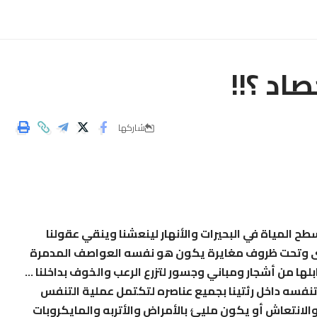
صاد ؟!!
شاركها
ح المياة في البحيرات والأنهار لينعشنا وينقي عقولنا
رى وتحت ظروف مغايرة يكون هو نفسه العواصف المدمرة
بلها من أشجار ومباني وجسور لتزرع الرعب والخوف بداخلنا …
تنفسه داخل رئتينا بجميع عناصره لتكتمل عملية التنفس
والانتعاش أو يكون مليئ بالأمراض والأتربه والمايكروبات