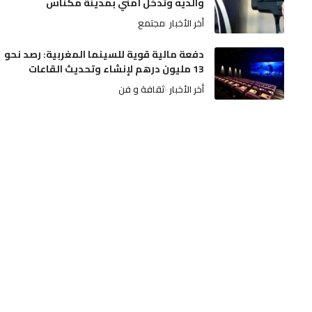
والديه وتدخل أمني بمدينة مكناس
أخر الأخبار
مجتمع
دفعة مالية قوية للسينما المغربية: رصد نحو
13 مليون درهم لإنشاء وتحديث القاعات
أخر الأخبار
ثقافة و فن