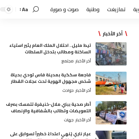
ية
تمازيغت
وطنية
صوت و صورة
Aa
أخر الأخبار
تيط مليل.. احتلال الملك العام يثير استياء
الساكنة ومطالب بتدخل السلطات
أخر الأخبار
مجتمع
فاجعة سككية بمدينة فاس تودي بحياة
شخص مجهول الهوية تحت عجلات القطار
أخر الأخبار
حوادث
أطر صحية ببني ملال-خنيفرة تتمسك بصرف
التعويضات وتطالب بالشفافية والإنصاف
أخر الأخبار
جهات
عيار ناري يُنهي اعتداءً خطيراً لسوابق على