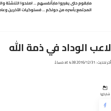
مابقوم حتى يغيروا مابأنفسهم … اصلحوا التنشئة والت
المجتمع بأسره من حولكم … فسلوكيات الآخرين وعادات
لاعب الوداد في ذمة الله
أخر تحديث : 2016/12/31 at 4:38 مساءً
شاركها