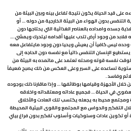
على قيد الحياة يكون نتيجة تفاعل بينه وبين البيئة من
ة التنفس بدون الهواء من البيئة الخارجية من حوله … أو
ية جسده وامداده بالعناصر الغذائية التي يحتاجها دون
مه فلابد من وجود أرض لتدب عليها أقدامه ليتحرك ويمشي …
وحده ليس كافياً أن يعيش ويحيا دون وجود مايتفاعل معه
 يستطيع الإنسان التنفس ذاتياً مع نفسه دون الحاجه إلى
ي الوقت نفسه قوته وصحته تعتمد على ماتمده به البيئة من
وية تساعده على السير وعلى العكس من ذلك يصبح ضعيفاً
ائم وفاسد .
ن خلال الأجهزة وقيامها بوظائفها … وإذا ماقارنا ذلك بوجوده
العضوي في الحياة … فجميع عاداته ومعتقداته واخلاقه
ئة ومجتمع محيط به يجعله يكتسب تلك العادت والأخلاق
لال التفكير والحواس مع المجتمع والقوى البيئية المحيطة
ة أو تكوين عادات وسلوكيات وأسلوب تفكير بدون فراغ بيئي