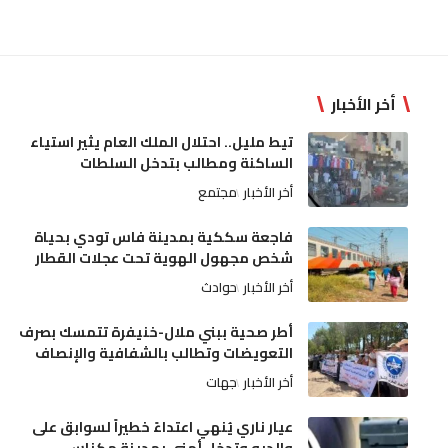
أخر الأخبار
تيط مليل.. احتلال الملك العام يثير استياء
الساكنة ومطالب بتدخل السلطات
أخر الأخبار
مجتمع
فاجعة سككية بمدينة فاس تودي بحياة
شخص مجهول الهوية تحت عجلات القطار
أخر الأخبار
حوادث
أطر صحية ببني ملال-خنيفرة تتمسك بصرف
التعويضات وتطالب بالشفافية والإنصاف
أخر الأخبار
جهات
عيار ناري يُنهي اعتداءً خطيراً لسوابق على