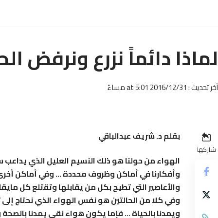
لماذا دائماً نزرع ونرفض الح
أخر تحديث : 2016/12/31 at 5:01 مساءً
بقلم د. شريف عبدالباقي
شاركها
الهواء من حولنا هو ذلك النسيم العليل الذي يداعب سط
وأفكارنا في أماكن وظروف محددة … وفي أماكن أخ
والأعاصير التي تطيح بكل من يقابلها وتقتلع كل مايقا
وفي كلا من الحالتين هو نفس الهواء الذي نحتاج إلى 
ويمدنا بالحياة … فإما يكون هواء نقي يمدنا بالصحة 