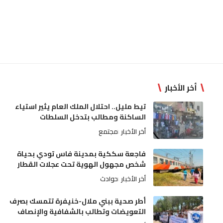
أخر الأخبار
تيط مليل.. احتلال الملك العام يثير استياء
الساكنة ومطالب بتدخل السلطات
أخر الأخبار
مجتمع
فاجعة سككية بمدينة فاس تودي بحياة
شخص مجهول الهوية تحت عجلات القطار
أخر الأخبار
حوادث
أطر صحية ببني ملال-خنيفرة تتمسك بصرف
التعويضات وتطالب بالشفافية والإنصاف