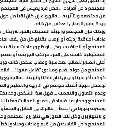
إذاً تتفق معي عزيزي القارئ أن أخلاق أفراد المجت
المجتمع داخل أفراده … فكل فرد يعيش في المجتمع 
من مجتمعه ويتأثر به … فالهواء إن كان نقياً من حول 
جيدة وقوية وعلى العكس من ذلك .
وبذلك فإن المجتمع والبيئة المحيطة بالفرد شريكان 
عادات أخلاقية رديئة أو إرهاب يقتلع كل من يقف امامه
المجتمع أو انحراف سلوكي او ظهور عادات سيئة يس
المسئولية كاملة على الفرد مرتكب الجريمة أو مصدر 
أعلى المنابر لتطالب بمحاسبة وعقاب شخص كانت جريمت
المجتمع من حوله بقيم ومبادئ تفاعل معها ! … فالجم
كوكب آخر علينا وليس نتاج عادتنا وتربيتنا… فالجمي
ليتحمل نتيجة أخطاء مجتمع في التربية والتعليم والت
وعدم التعاون والتعصب … فهل هذا الشخص وحد يكتسب ك
المجتمع ومحاربة الفساد في جميع المجالات فعلينا ب
ونعترف بدورنا في الخطأ … فالأرهابي القاتل والمسئ
والانتهازيين وكل تلك الصور هي نتاج زرع المجتمع وح
المجتمع داخل الفاسدين من قيم وعادات ومبادئ خطأ … 