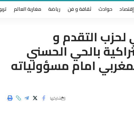
إقتصاد
حوادث
ثقافة و فن
رياضة
مغاربة العالم
تربو
 لحزب التقدم و
تراكية بالحي الحسني
لمغربي امام مسؤولياته
شاركها