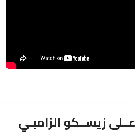
 عــلى زيســكو الزامبـي