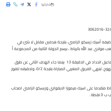
شاركها
يفه أسيك زيسكو الزامبي، بنتيجة هدفين مقابل لا شئ في
عب مولاي عبد الله بالرباط ، برسم الجولة الثانية من المجموعة أ
المقابلة افتتح التسجيل فيها وليد الكرتي اثر عرضية من اسماعيل الحداد في الدقيقة 13 بينما جاء الهدف الثاني عن طرق
الخطا سجله في مرماه دافيد اونو اثر عرضية من رضا الهجهوج، لينهي الفريق المغربي المباراة بنتيجة 0/2، وتحقيقه للفوز
جة تجعل الوداد في مقدمة المجموعة الاولى ب 6 نقاط متقدما على اسيك ميموزا الايفواري وزيسكو الزامبي اصحاب