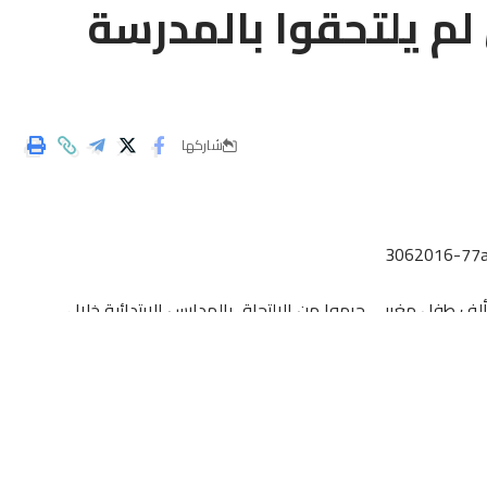
ربي لم يلتحقوا بالمدرسة
شاركها
اد تقرير صادر عن منظمة الامم المتحدة للطفولة أن 37 ألف طفل مغربي حرموا من الالتحاق بالمدارس الابتدائية خلال
ترة المتراوحة بين سنتي 2010 و 2014، أي ما يعادل 1 بالمائة من الأطفال البالغين سن التمدرس، بينما التحق بالتعليم
وحسب الوثيقة الأممية فإن نسبة معرفة القراءة والكتابة لدى الشباب المغاربة تقدر ب 89 بالمائة للذكور و 74 بالمائة بالنسبة
للإناث، محددا نسبة التحاق الأطفال المغاربة بالتعليم الأولي في 65 بالمائة بالنسبة للذكور، و53 بالمائة بالنسبة للإناث، بين سنتين