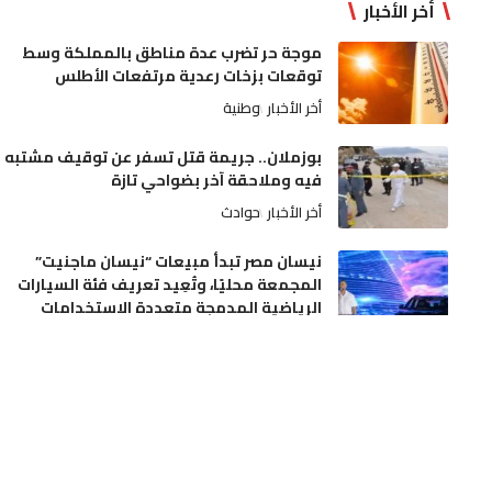
أخر الأخبار
موجة حر تضرب عدة مناطق بالمملكة وسط
توقعات بزخات رعدية مرتفعات الأطلس
أخر الأخبار
وطنية
بوزملان.. جريمة قتل تسفر عن توقيف مشتبه
فيه وملاحقة آخر بضواحي تازة
أخر الأخبار
حوادث
نيسان مصر تبدأ مبيعات “نيسان ماجنيت”
المجمعة محليًا، وتُعِيد تعريف فئة السيارات
الرياضية المدمجة متعددة الاستخدامات
أخبار العالم
إقتصاد
مندوبية الصحة بأزيلال في واجهة الانتقادات
بسبب تدبير السكن الوظيفي وملاحقة ممرض
قضائياً
أخر الأخبار
مجتمع