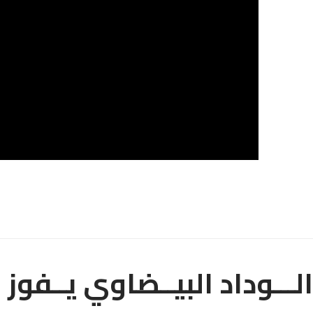
الـــوداد البيــضاوي يــفوز