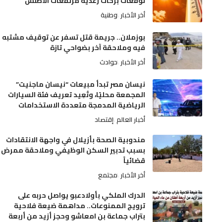
توقعات بزخات رعدية مرتفعات الأطلس
أخر الأخبار
وطنية
بوزملان.. جريمة قتل تسفر عن توقيف مشتبه
فيه وملاحقة آخر بضواحي تازة
أخر الأخبار
حوادث
نيسان مصر تبدأ مبيعات “نيسان ماجنيت”
المجمعة محليًا، وتُعِيد تعريف فئة السيارات
الرياضية المدمجة متعددة الاستخدامات
أخبار العالم
إقتصاد
مندوبية الصحة بأزيلال في واجهة الانتقادات
بسبب تدبير السكن الوظيفي وملاحقة ممرض
قضائياً
أخر الأخبار
مجتمع
الدرك الملكي بأولادعبو يواصل حربه على
ترويج الممنوعات.. مداهمة ضيعة فلاحية
بتراب جماعة بن امعاشو وحجز أزيد من أربعة