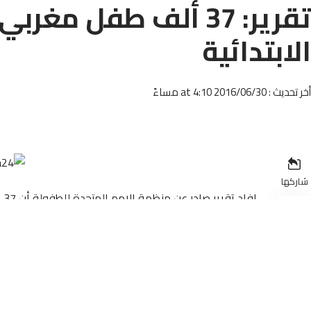
تقرير: 37 ألف طفل مغ
الابتدائية
أخر تحديث : 2016/06/30 at 4:10 مساءً
شاركها
اف
الف
الثانوي 59 بالمائة من الذكور و 53 بالمائة من الإناث خلال الفترة المذكورة.
2009 و 2014.