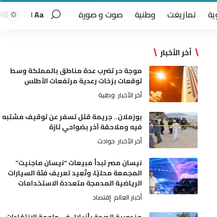
ية
تمازيغت
وطنية
صوت و صورة
Aa
أخر الأخبار
موجة حر تضرب عدة مناطق بالمملكة وسط
توقعات بزخات رعدية مرتفعات الأطلس
أخر الأخبار
وطنية
بوزملان.. جريمة قتل تسفر عن توقيف مشتبه
فيه وملاحقة آخر بضواحي تازة
أخر الأخبار
حوادث
نيسان مصر تبدأ مبيعات “نيسان ماجنيت”
المجمعة محليًا، وتُعِيد تعريف فئة السيارات
الرياضية المدمجة متعددة الاستخدامات
أخبار العالم
إقتصاد