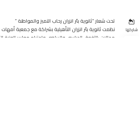
تحت شعار “ثانوية بئر انزران رحاب التميز والمواطنة ”
نظمت ثانوية بئر انزران التأهيلية بشراكة مع جمعية أمهات وآ
شاركها
مجالات :التفوق الدراسي والرياضي واحترام معايير الوزرة ا
حضر هذا الحفل كل من المدير الإقليمي ورؤساء بعض الم
بعض المؤسسات كالتعاون الوطني … وممثلين عن الوقاية الم
فمن لم يشكر الناس لم يشكر الله شكر خاص للأساتذة وإدارة ثا
واللجنة المنظمة وجنود الخفاء وكل من ساهم في إنجاح ه
وموعدنا يتجدد في مناسبات قادمة بحول الله وقدرته .
– توثيق : الأستاذة سعيدة عكيل
– مراسلة / سلمات : أرض بلادي