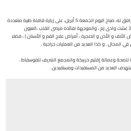
أشرف عبد الحميد الشنوري عامل إقليم خريبكة و الوفد المرافق له، صباح اليوم الجمعة 5 أبريل، على زيارة قافلة طبية متعددة
التخصصات المنظمة بالمستشفى محمد الخامس و مركز 20 غشت وادي زم ، والموجهة لفائدة مرضى القلب ،العيون
الأنف و الأذن و الحنجرة ، أمراض علاج الفم و الأسنان ) ، فضلا
 المجال . و كذا العديد من العمليات جراحية .
ة للصحة وعمالة إقليم خريبكة والمجمع الشريف للفوسفاط .
ستهدف العديد من المستفيدات ومستفيدين .