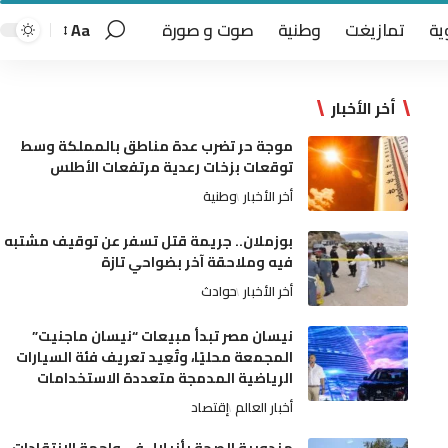
ية
تمازيغت
وطنية
صوت و صورة
Aa
أخر الأخبار
موجة حر تضرب عدة مناطق بالمملكة وسط
توقعات بزخات رعدية مرتفعات الأطلس
أخر الأخبار
وطنية
بوزملان.. جريمة قتل تسفر عن توقيف مشتبه
فيه وملاحقة آخر بضواحي تازة
أخر الأخبار
حوادث
نيسان مصر تبدأ مبيعات “نيسان ماجنيت”
المجمعة محليًا، وتُعِيد تعريف فئة السيارات
الرياضية المدمجة متعددة الاستخدامات
أخبار العالم
إقتصاد