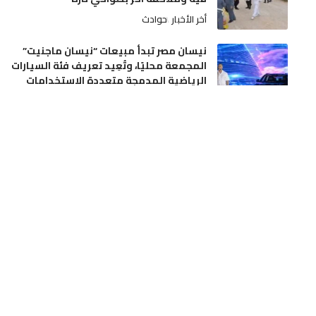
أخر الأخبار
حوادث
نيسان مصر تبدأ مبيعات “نيسان ماجنيت”
المجمعة محليًا، وتُعِيد تعريف فئة السيارات
الرياضية المدمجة متعددة الاستخدامات
أخبار العالم
إقتصاد
مندوبية الصحة بأزيلال في واجهة الانتقادات
بسبب تدبير السكن الوظيفي وملاحقة ممرض
قضائياً
أخر الأخبار
مجتمع
الدرك الملكي بأولادعبو يواصل حربه على
ترويج الممنوعات.. مداهمة ضيعة فلاحية
بتراب جماعة بن امعاشو وحجز أزيد من أربعة
أطنان من ماء الحياة
أخر الأخبار
مجتمع