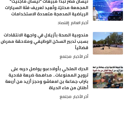
نيسان مصر تبدأ مبيعات “نيسان ماجنيت”
المجمعة محليًا، وتُعِيد تعريف فئة السيارات
الرياضية المدمجة متعددة الاستخدامات
أخبار العالم
إقتصاد
مندوبية الصحة بأزيلال في واجهة الانتقادات
بسبب تدبير السكن الوظيفي وملاحقة ممرض
قضائياً
أخر الأخبار
مجتمع
الدرك الملكي بأولادعبو يواصل حربه على
ترويج الممنوعات.. مداهمة ضيعة فلاحية
بتراب جماعة بن امعاشو وحجز أزيد من أربعة
أطنان من ماء الحياة
أخر الأخبار
مجتمع