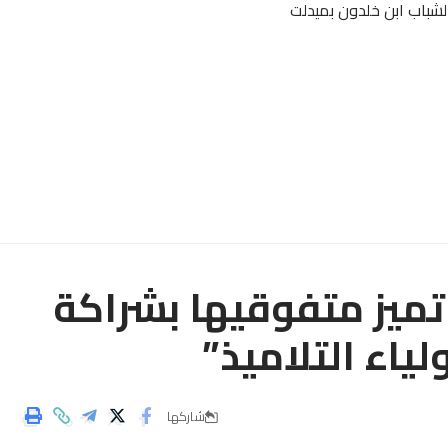
شباب ابن خلدون بميدلت
ة تميز متفوقيها بشراكة
ياء التلاميذ”
شاركها