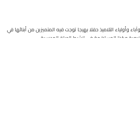
باء وأولياء التلاميذ حفلا بهيجا توجت فيه المتميزين من أبنائها في
لتربوية وكذا المساهمة في تنشيط الحياة المدرسية.
صالح والسلطة المحلية ممثلة في شخص باشا المدينة ومندوبي
دنية . ومدراء بعض المؤسسات وآباء وأولياء التلاميذ المتوجين.
نوية بئر انزران التأهيلية
ذا الحفل