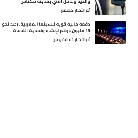
والديه وتدخل أمني بمدينة مكناس
أخر الأخبار
مجتمع
دفعة مالية قوية للسينما المغربية: رصد نحو
13 مليون درهم لإنشاء وتحديث القاعات
أخر الأخبار
ثقافة و فن