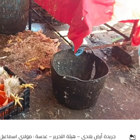
جريدة أرض بلادي – هيئة التحرير – عدسة : مولاي اسماعي