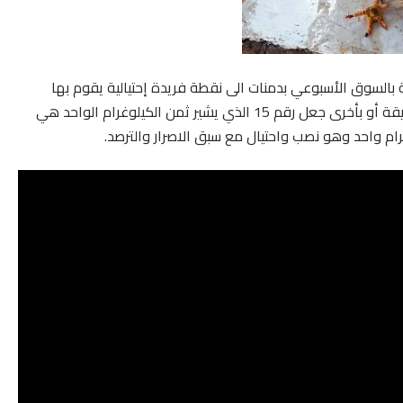
ة بالسوق الأسبوعي بدمنات الى نقطة فريدة إحتيالية يقوم بها
هؤلاء الباعة وهي ظاهرة الغش في الميزان بحيث يتم بطريقة أو بأخرى جعل رقم 15 الذي يشير ثمن الكيلوغرام الواحد هي