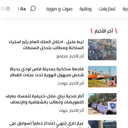
ية
تمازيغت
وطنية
صوت و صورة
Aa
أخر الأخبار
تيط مليل.. احتلال الملك العام يثير استياء
الساكنة ومطالب بتدخل السلطات
أخر الأخبار
مجتمع
فاجعة سككية بمدينة فاس تودي بحياة
شخص مجهول الهوية تحت عجلات القطار
أخر الأخبار
حوادث
أطر صحية ببني ملال-خنيفرة تتمسك بصرف
التعويضات وتطالب بالشفافية والإنصاف
أخر الأخبار
جهات
عيار ناري يُنهي اعتداءً خطيراً لسوابق على