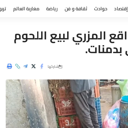
إقتصاد
حوادث
ثقافة و فن
رياضة
مغاربة العالم
تربو
قع المزري لبيع اللحوم
بدمنات.
شاركها