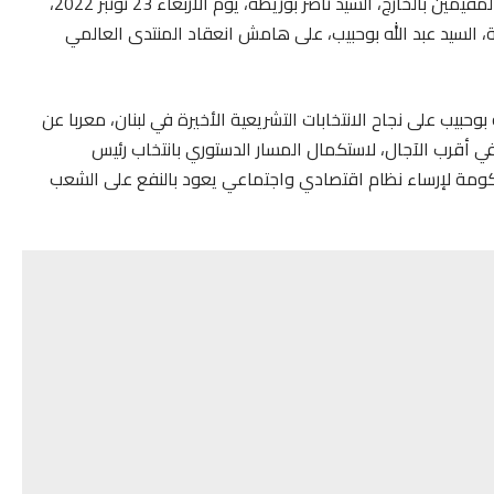
أجرى وزير الشؤون الخارجية والتعاون الإفريقي والمغاربة المقيمين بالخارج، السيد ناصر بوريطة، يوم الأربعاء 23 نونبر 2022،
ية، السيد عبد الله بوحبيب، على هامش انعقاد المنتدى العالمي
بوحبيب على نجاح الانتخابات التشريعية الأخيرة في لبنان، معربا عن
في أقرب الآجال، لاستكمال المسار الدستوري بانتخاب رئيس
كومة لإرساء نظام اقتصادي واجتماعي يعود بالنفع على الشعب