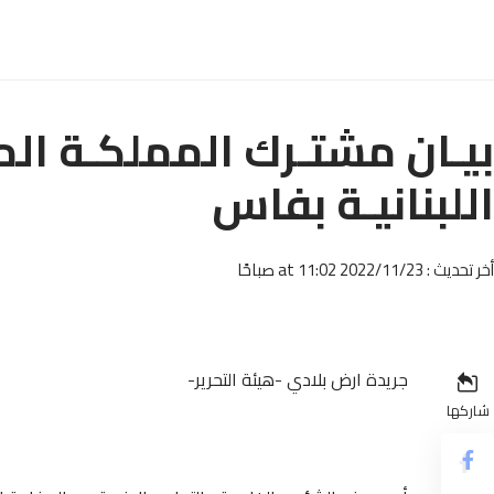
بيـان مشتـرك المملكـة الم
اللبنانيـة بفاس
أخر تحديث : 2022/11/23 at 11:02 صباحًا
جريدة ارض بلادي -هيئة التحرير-
شاركها