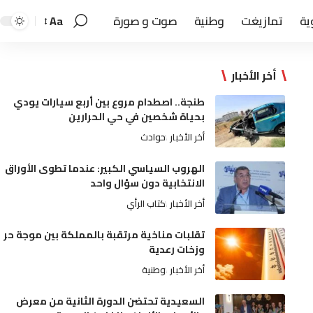
ية
تمازيغت
وطنية
صوت و صورة
Aa
أخر الأخبار
طنجة.. اصطدام مروع بين أربع سيارات يودي
بحياة شخصين في حي الحرارين
أخر الأخبار
حوادث
الهروب السياسي الكبير: عندما تطوى الأوراق
الانتخابية دون سؤال واحد
أخر الأخبار
كتاب الرأي
تقلبات مناخية مرتقبة بالمملكة بين موجة حر
وزخات رعدية
أخر الأخبار
وطنية
السعيدية تحتضن الدورة الثانية من معرض