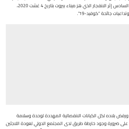
التضامنية الكريمة التي أمر بها صاحب الجلالة الملك محمد السادس إثر الانفجار الذي هز ميناء بيروت بتاريخ 4 غشت 2020،
اعيات جائحة “كوفيد-19”.
 ورفض بلاده لكل الكيانات الانفصالية المهددة لوحدة وسلامة
ب على ضرورة وجود خارطة طريق لدى المجتمع الدولي لعودة ا
للاجئين