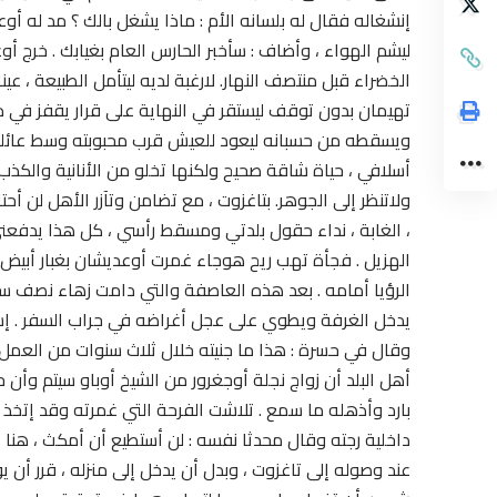
إنشغاله فقال له بلسانه الأم : ماذا يشغل بالك ؟ مد له أو
ليشم الهواء ، وأضاف : سأخبر الحارس العام بغيابك . خر
الخضراء قبل منتصف النهار. لارغبة لديه ليتأمل الطبيعة ، عين
تهيمان بدون توقف ليستقر في النهاية على قرار يقفز في 
ويسقطه من حسبانه ليعود للعيش قرب محبوبته وسط عائلته و
أسلافي ، حياة شاقة صحيح ولكنها تخلو من الأنانية والكذب . 
ولاتنظر إلى الجوهر. بتاغزوت ، مع تضامن وتآزر الأهل لن أحت
، الغابة ، نداء حقول بلدتي ومسقط رأسي ، كل هذا يدفعن
الهزيل . فجأة تهب ريح هوجاء غمرت أوعديشان بغبار أبيض
الرؤيا أمامه . بعد هذه العاصفة والتي دامت زهاء نصف سا
يدخل الغرفة ويطوي على عجل أغراضه في جراب السفر . إستأ
وقال في حسرة : هذا ما جنيته خلال ثلاث سنوات من العمل 
بارد وأذهله ما سمع . تلاشت الفرحة التي غمرته وقد إتخذ
داخلية رجته وقال محدثا نفسه : لن أستطيع أن أمكث ، هنا ،
عند وصوله إلى تاغزوت ، وبدل أن يدخل إلى منزله ، قرر أن 