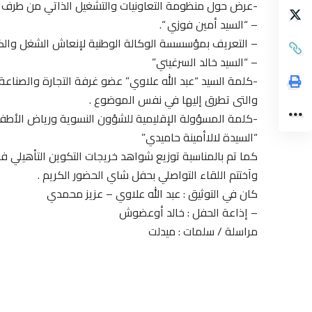
-عرض حول منظومة التعاونيات والتشغيل الذاتي من طرف 
– “السيد أمين فوزي “.
– التعريف بمؤسسسة الوكالة الوطنية لإنعاش الشغل وال
– “السيد خالد السرغيني”
-كلمة السيد “عبد الله علاوي” عضو غرفة التجارة والصناعة
والتى تطرق إليها في نفس الموضوع .
-كلمة المسؤولة الإقليمية للشؤون النسوية ورياض الأطفا
“السيدة لالاأمينة حاميدي”
كما تم بالمناسبة توزيع شواهد خريجات التكوين التأهيلي فوج 16/2017
وآختتم اللقاء التواصلي بحفل شاي الحضور الكريم .
كان في التوثيق : عبد الله علاوي – عزيز محمدي
– إذاعة الحفل : خالد أوعضوش
مراسلة / سلمات : ميدلت