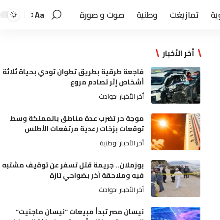
ية
تمازيغت
وطنية
صوت و صورة
Aa
أخر الأخبار
فاجعة طرقية بطريق تطوان تودي بحياة ثلاثة
أشخاص إثر تصادم مروع
أخر الأخبار
حوادث
موجة حر تضرب عدة مناطق بالمملكة وسط
توقعات بزخات رعدية مرتفعات الأطلس
أخر الأخبار
وطنية
بوزملان.. جريمة قتل تسفر عن توقيف مشتبه
فيه وملاحقة آخر بضواحي تازة
أخر الأخبار
حوادث
نيسان مصر تبدأ مبيعات “نيسان ماجنيت”