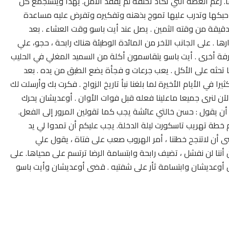
رغم الغصة التي تكاد تخنقه لم يفقد الأمل. يهدأ ويستجمع كل
 ماحبكها وتدرب عليها تموج بذهنه وتفكيره وتفرض عليه مساعدة
 دقيقة من وقته الثمين . يصل عند أيت باسو وقت العشاء . بعد
ها . على الجانب الآخر من المائدة الوطيئة هناك رابحة ، حجو، علي
فة أخرى . أيت باسو يتقاسمون أكلة من السميد المغلي في الحليب
ها تحثه على الأكل . يعب جرعات و فجأة يضع الطبق من يده . بعد
را في الأيام الأخيرة لما بلغنا نبأ تاريخ الزواج . فكرت بك وأرسلت لك
آن لنرى جميعا ماعلينا فعله قبل فوات الأوان . أوعديشان يحرك
ن يقول : حسن خالتي عائشة يجب كما تقولين المرور إلى الفعل.
خطة تهريب تاسكورت ليلة الدخلة. يجب عليكم أن تمدوا لي يد
شى أن لاتنجح خطتنا ، أمر الهروب صعب على فتاة ، يقول علي
ننا لن نفشل ، تضيف رابحة وابتسامة الرضا ترتسم على محياها. على
ل أوعديشان وابتسامة ثأر على شفتيه . قضى أوعديشان وأيت باسو