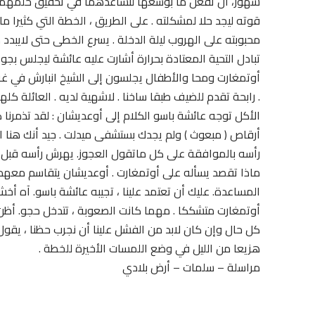
شهور، أن تفعل ما بوسعها لتساعدهما في تحقيق حلمهما. 
قوته ليجد حلا لمشكلته . على الطريق ، الخطة التي كثيرا
محبوبته على الهروب ليلة الدخلة . يسرع الخطى حتى لايبدد
تبادل التحية المعتادة بحرارة أشارت عليه عائشة ليجلس بجوار
أوتمغارت ومحا والأطفال يجلسون إلى الشيخ انبارش في غر
. رابحة تقدم للضيف طبقا ساخنا . لاشهية لديه . العائلة كل
الأكل توجه عائشة باسو الكلام إلى أوعديشان : لقد تذمرنا كثي
أرقاص ( مبعوث ) ولم يجدك بستشفى ميدلت . جيد أنك هنا ال
رأسه بالموافقة على كل ماتقول العجوز. يهرش رأسه قبل أ
ماذا تقصد يسأله على أوتمغارت . أوعديشان يتقاسم معهم 
المساعدة. عليك أن تعتمد علينا ، تجيبه عائشة باسو. آه أخ
أوتمغارت متشككا . مهما كانت الصعوبة ، تتدخل حجو. أظن أ
كل حال وإن كان لابد من الفشل علينا أن نجرب حظنا ، يقو
هزيعا من الليل في وضع اللمسات الأخيرة للخطة .
مراسلة – سلمات – أرض بلادي