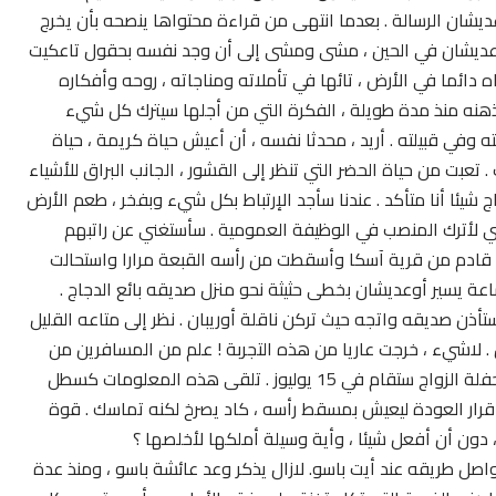
عديشان الرسالة . بعدما انتهى من قراءة محتواها ينصحه بأن يخرج
ج أوعديشان في الحين ، مشى ومشى إلى أن وجد نفسه بحقول تاعكيت
اه دائما في الأرض ، تائها في تأملاته ومناجاته ، روحه وأفكاره
ذهنه منذ مدة طويلة ، الفكرة التي من أجلها سيترك كل شيء
في قبيلته . أريد ، محدثا نفسه ، أن أعيش حياة كريمة ، حياة
تعبت من حياة الحضر التي تنظر إلى القشور ، الجانب البراق للأشياء
اج شيئا أنا متأكد . عندنا سأجد الإرتباط بكل شيء وبفخر ، طعم الأرض
ي لأترك المنصب في الوظيفة العمومية . سأستغني عن راتبهم
 قادم من قرية آسكا وأسقطت من رأسه القبعة مرارا واستحالت
عة يسير أوعديشان بخطى حثيثة نحو منزل صديقه بائع الدجاج .
ذن صديقه واتجه حيث تركن ناقلة أوريبان . نظر إلى متاعه القليل
. لاشيء ، خرجت عاريا من هذه التجربة ! علم من المسافرين من
أهل البلد أن زواج نجلة أوجغرور من الشيخ أوباو سيتم وأن حفلة الزواج ستقام في 15 يوليوز . تلقى هذه المعلومات كسطل
 قرار العودة ليعيش بمسقط رأسه ، كاد يصرخ لكنه تماسك . قوة
 دون أن أفعل شيئا ، وأية وسيلة أملكها لأخلصها ؟
يواصل طريقه عند أيت باسو. لازال يذكر وعد عائشة باسو ، ومنذ عدة