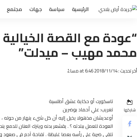
الرئيسية
سياسة
جهات
مجتمع
“عودة مع القصة الخيالية ل
محمد مهيب – ميدلت”
أخر تحديث : 2018/11/14 at 6:46 مساءً
تاسكورت أو حكاية عشق أطلسية
تعريب: علي أحماد بوضرين
شاركها
أوعديشان مذهولا يخيل إليه أن كل شيء ينهار من حوله ،
العودة للعمل ببلدته ؟ . يقشعر بدنه ويترك العنان للدمع 
تلقى ضربة على رأسه بعصا غليظة . تفاحة آدم في صعود و