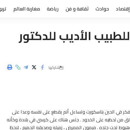
إقتصاد
حوادث
ثقافة و فن
رياضة
مغاربة العالم
تربو
لطبيب الأديب للدكتور
شاركها
 فكر في الحين بتاسكورت وتساءل ألم يقطع على نفسه وعدا على
يندلق من لحظيه على الخدود . جلس هناك على كرسي في بلادة وكأنه
هبوط تحت جلده . ميمون الممرض ، زميله وصديقه الحميم ، لاحظ