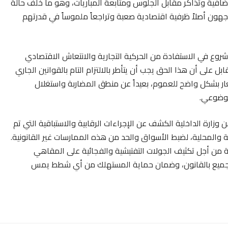
أداء رسوم مالية إضافية وتذاكر مقابل الجلوس ومتابعة المباريات، وهو ما خلف حالة
جهون أصلاً ظرفية اقتصادية صعبة وتراجعاً ملموساً في قدرتهم
شروع في الاستفادة من الحركية التجارية والانتعاش الاقتصادي
على أن هذا الحق يجب أن يتأطر بالالتزام التام بالقوانين الجاري
عار بشكل واضح للعموم، بعيداً عن منطق المضاربة واستغلال
موضوعي.
وزارة الداخلية الكشف عن الإجراءات الرقابية والاستباقية التي تم
ية والمحلية، لضبط الأسواق والحد من هذه الممارسات غير القانونية.
 من أجل تكثيف الجولات التفتيشية والفجائية على المقاهي
 الجميع بالقانون، وضمان حماية المستهلك من أي شطط يمس