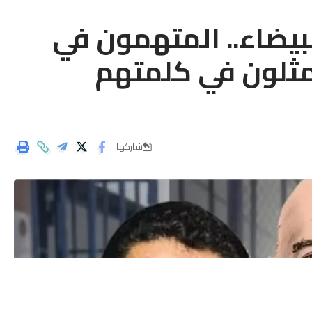
لبيضاء.. المتهمون في
مثلون في كلمتهم
شاركها