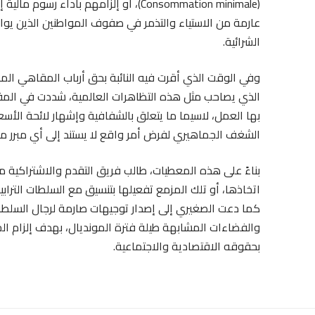
(Consommation minimale)، أو إلزامهم ب
عارمة من الاستياء والتذمر في صفوف المواطنين الذين يوا
الشرائية.
وفي الوقت الذي أقرت فيه النائبة بحق أرباب المقاهي الم
الذي يصاحب مثل هذه التظاهرات العالمية، شددت في المقابل 
بها العمل، لاسيما ما يتعلق بالشفافية وإشهار لائحة الأس
الشغف الجماهيري لفرض أمر واقع لا يستند إلى أي مبرر 
بناءً على هذه المعطيات، طالب فريق التقدم والاشتراكية من 
اتخاذها، أو تلك المزمع تفعيلها بتنسيق مع السلطات التراب
كما دعت الصغيري إلى إصدار توجيهات صارمة لرجال السلطة
والفضاءات المشابهة طيلة فترة المونديال، بهدف إلزام
بحقوقه الاقتصادية والاجتماعية.