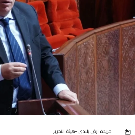
جريدة ارض بلادي -هيئة التحرير