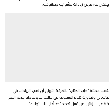
تهلكين عبر فرض زيادات عشوائية وصاروخية.
شفت ممثلة “حزب الكتاب” بالغرفة الأولى أن نسب الزيادات في
روبات والخدمات تراوحت ما بين 50 و100 في المائة، بل وتجاوزت هذه السقوف في حالات عديدة. ولم يقف الأمر
 على الزبائن، من قبيل تحديد “حد أدنى للاستهلاك”