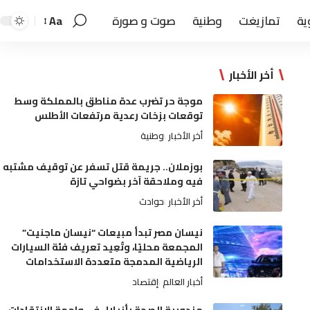
ية
تمازيغت
وطنية
صوت و صورة
Aa
أخر الأخبار
موجة حر تضرب عدة مناطق بالمملكة وسط
توقعات بزخات رعدية مرتفعات الأطلس
أخر الأخبار
وطنية
بوزملان.. جريمة قتل تسفر عن توقيف مشتبه
فيه وملاحقة آخر بضواحي تازة
أخر الأخبار
حوادث
نيسان مصر تبدأ مبيعات “نيسان ماجنيت”
المجمعة محليًا، وتُعِيد تعريف فئة السيارات
الرياضية المدمجة متعددة الاستخدامات
أخبار العالم
إقتصاد