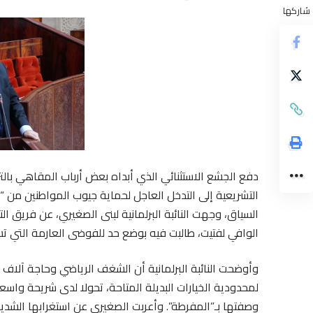
شاركها
دفع الجشع الاستثنائي الذي أبداه بعض أرباب المقاهي بالت
التشريعية إلى التدخل العاجل لحماية جيوب المواطنين من “
السياق، وجهت النائبة البرلمانية لبنى الصغيري، عن فريق التق
الوافي لفتيت، طالبت فيه بوضع حد للفوضى العارمة التي 
وأوضحت النائبة البرلمانية أن الشغف الرياضي وحاجة آلاف 
لمحدودية الخيارات البديلة المتاحة، تحولا لدى شريحة واس
وصفتها بـ”المفرطة”. وأعربت الصغيري عن استغرابها الشدي