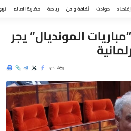
إقتصاد
حوادث
ثقافة و فن
رياضة
مغاربة العالم
تربو
باريات المونديال” يجر
لمانية
شاركها