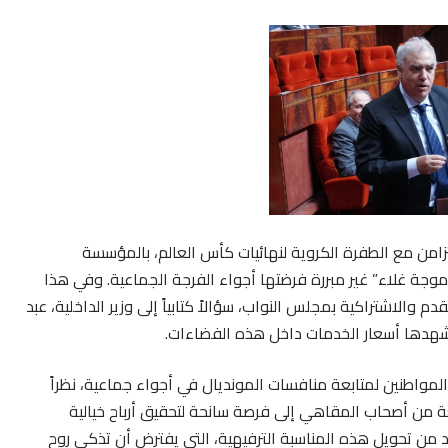
زامن مع الطفرة الكروية لنهائيات كأس العالم، بالمؤسسة
موجة غلاء” غير مبررة فرضتها أجواء الفرجة الجماعية. وفي هذا
دم والاشتراكية بمجلس النواب، سؤالاً كتابياً إلى وزير الداخلية، عبد
تشهدها أسعار الخدمات داخل هذه الفضاءات.
المواطنين لمتابعة منافسات المونديال في أجواء جماعية، نظراً
عة من أصحاب المقاهي إلى فرصة سانحة لتحقيق أرباح خيالية
د من تحويل هذه المناسبة الترفيهية، التي يفترض أن تذكي روح