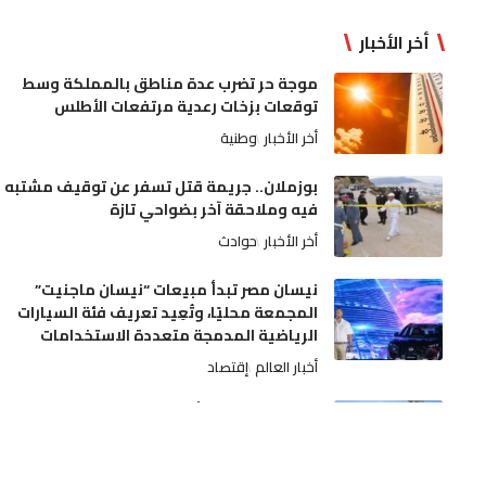
أخر الأخبار
موجة حر تضرب عدة مناطق بالمملكة وسط
توقعات بزخات رعدية مرتفعات الأطلس
أخر الأخبار
وطنية
بوزملان.. جريمة قتل تسفر عن توقيف مشتبه
فيه وملاحقة آخر بضواحي تازة
أخر الأخبار
حوادث
نيسان مصر تبدأ مبيعات “نيسان ماجنيت”
المجمعة محليًا، وتُعِيد تعريف فئة السيارات
الرياضية المدمجة متعددة الاستخدامات
أخبار العالم
إقتصاد
مندوبية الصحة بأزيلال في واجهة الانتقادات
بسبب تدبير السكن الوظيفي وملاحقة ممرض
قضائياً