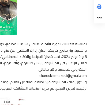
بمناسبة فعاليات الدورة الثامنة لملتقى سينما المجتمع، د
8 و 9 نونبر 2024، تحت شعار” السينما والذكاء الاصطناعي”.
الالكتروني للجمعية وهو كالتالي:
choroukbirmezoui@gmail.com
ويتكون ملف المشاركة من: بطاقة تقنية عن الفيلم، ومل
ترخيصه لعرض الفيلم، مع ملء استمارة المشاركة الموجو