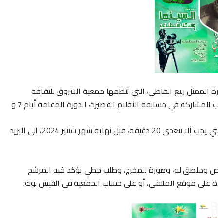
ورة الممثل ربيع القاطي، التي تنظمها جمعية الشروق للثقافة
والتنمية، ببئر مزوي خريبكة، تعلن إدارة الملتقى، عن فتح باب المشاركة في مسابقة الأفلام القصيرة، للدورة المقامة أيام 7 و
فعلى الراغبين في المشاركة، إرسال طلباتهم، وأفلامهم، التي يجب ألا تتعدى 20 دقيقة، قبل نهاية شهر شتنبر 2024، الى البريد
خص وملصق له، وصورة للمخرج، وطلب خطي يؤكد فيه المرشح
دة على موقع الملتقى، أو على حساب الجمعية في الفيس بوك: