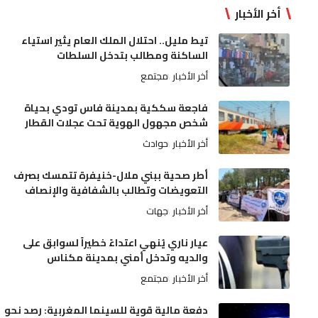
أخر الأخبار
تيط مليل.. احتلال الملك العام يثير استياء
الساكنة ومطالب بتدخل السلطات
أخر الأخبار
مجتمع
فاجعة سككية بمدينة فاس تودي بحياة
شخص مجهول الهوية تحت عجلات القطار
أخر الأخبار
حوادث
أطر صحية ببني ملال-خنيفرة تتمسك بصرف
التعويضات وتطالب بالشفافية والإنصاف
أخر الأخبار
جهات
عيار ناري يُنهي اعتداءً خطيراً لسوابق على
والديه وتدخل أمني بمدينة مكناس
أخر الأخبار
مجتمع
دفعة مالية قوية للسينما المغربية: رصد نحو