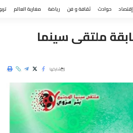
إقتصاد
حوادث
ثقافة و فن
رياضة
مغاربة العالم
تربو
بقة ملتقى سينما
شاركها