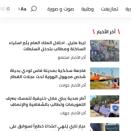
ية
تمازيغت
وطنية
صوت و صورة
Aa
أخر الأخبار
تيط مليل.. احتلال الملك العام يثير استياء
الساكنة ومطالب بتدخل السلطات
أخر الأخبار
مجتمع
فاجعة سككية بمدينة فاس تودي بحياة
شخص مجهول الهوية تحت عجلات القطار
أخر الأخبار
حوادث
أطر صحية ببني ملال-خنيفرة تتمسك بصرف
التعويضات وتطالب بالشفافية والإنصاف
أخر الأخبار
جهات
عيار ناري يُنهي اعتداءً خطيراً لسوابق على