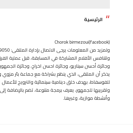
الرئيسية
(facebook)Chorok birmezoui
ولمزيد من المعلومات يرجى الاتصال بإدارة الملتقى: 0662669050
وتتنافس الأفلام المشاركة في المسابقة، قبل عملية الفرز ا
وجائزة أحسن سيناريو، وجائزة احسن اخراج، وجائزة الجمهور، 
يذكر أن الملتقى، الذي ينظم بشراكة مع جماعة بئر مزوي 
للفوسفاط، بهدف خلق دينامية سينمائية والترويج للأعمال ال
وتقريبها للجمهور، يعرف برمجة متنوعة، تضم بالإضافة إلى
وأنشطة موازية، وغيرها.