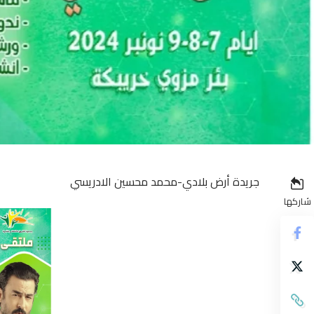
جريدة أرض بلادي-محمد محسين الادريسي
شاركها