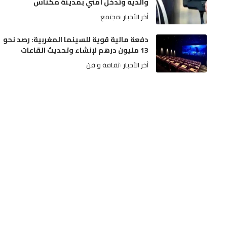
والديه وتدخل أمني بمدينة مكناس
أخر الأخبار
مجتمع
دفعة مالية قوية للسينما المغربية: رصد نحو
13 مليون درهم لإنشاء وتحديث القاعات
أخر الأخبار
ثقافة و فن