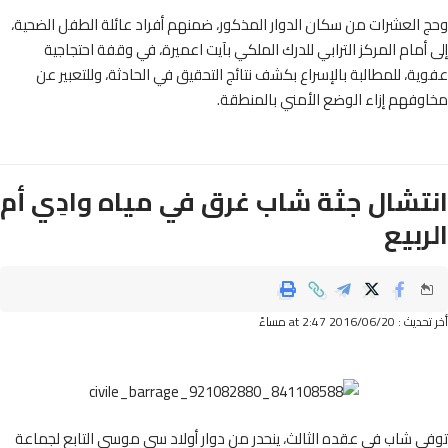
العشرات من سكان الدوار المذكور، ضمنهم أفراد عائلة الطفل الضحية،
أمام المركز الترابي للدرك الملكي بآيت اعميرة، في وقفة احتجاجية
ة، للمطالبة بالإسراع بكشف نتائج التحقيق في الحادثة، وللتعبير عن
فهم إزاء الوضع الأمني بالمنطقة.
تشال جثة شاب غرق في مياه وادِي أم
ربيع
2016/06/ at 2:47 مساءً
 شاب في عقده الثالث، ينحدر من دوار أولاد سي موسى التابع لجماعة