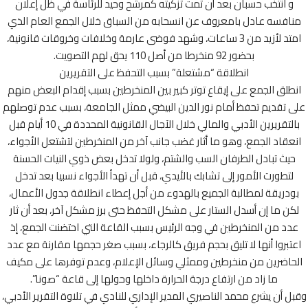
و انتخب حسبان بعد أن تمت تزكيته كمرشح وحيد للرئاسة في ظل إعلان
افسه عادل بامعروف عن انسحابه من السباق خلال الجمع العام الذي
امتد لأزيد من 3 ساعات، وشهد فوضى عارمة وخلافات وخروقات قانونية،
بحضور 92 منخرطا من أصل 110 يحق لهم التصويت.
انطلاقة “مشتعلة” بسبب التحفظ على التقريرين
طلق الجمع على إيقاع توتر كبير بين المنخرطين بسبب إقدام البعض منهم
 تقديم تحفظ أمام نور الدين البيضي ممثل الجامعة، بسبب عدم توصلهم
بالتقريرين الأدبي والمالي خلال الآجال القانونية المحددة في 10 أيام قبل
عقاد الجمع، وهو ما أثار غضب جانب آخر من المنخرطين لتشتعل الأجواء،
يث تبادل الطرفان السب والشتم، ولولا تدخل بعض ذوي النيات الحسنة
لتطورت الأمور إلى تشابك بالأيدي، قبل أن تهدأ الأجواء نسبيا بعد تدخل
دريقة لمطالبة الجميع بالهدوء من أجل إعطاء انطلاقة جدول الأعمال،
ن ما إن أسدل الستار على مشكل التحفظ حتى برز مشكل آخر، بعد أن ثار
دد من المنخرطين في وجه الرئيس بسبب القاعة التي احتضنت الجمع، إذ
تبروا أنها لا تليق بحجم فريق كالرجاء، بسبب صغر حجمها مقارنة مع عدد
حاضرين من منخرطين وممثلي وسائل الإعلام، وعدم توفرها على مكيف
ما زاد من ارتفاع درجة الحرارة داخلها وحولها إلى قاعة “صونا”.
ل أن يشرع محمد الناصيري المدير الإداري للنادي في تلاوة التقرير الأدبي،