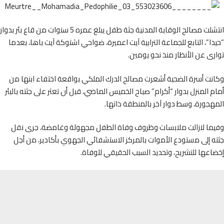
انتشلت مصالح الوقاية المدنية جثة طفل يبلغ عمره 5 سنوات من قاع بئر بدوار
ا”، التابع للجماعة الترابية آيت اعميرة، ضواحي اشتوكة آيت باها، بعدما
ى عن الأنظار منذ نحو يومين.
ت أسرة الضحية أشعرت مصالح الدرك الملكي بواقعة اختفاء ابنها من
 المنزل بدوار “أكرام” صباح الخميس الماضي، قبل أن تعثر على جثته بالبئر
جورة، وسط دوار آخر بالمنطقة ذاتها.
ما لازالت ملابسات وظروف وفاة الطفل مجهولة وغامضة، جرى نقل
 إلى مستودع الأموات بالمركز الاستشفائي الجهوي بأكادير، من أجل
عها للتشريح، وتحديد السبب الحقيقي للوفاة.