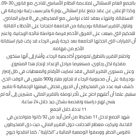
بالجمع العام الاستثنائي لملاءمة النظام الأساسي للنادي مع قانون 30-09،
وكذا الإعلان عن عقد جمع عام استثنائي يوم 6 يناير بسبب رغبة بودريقة في
ستقالة، وانتهاء بعقد لقاء تواصلي مع المنخرطين في 8 فبراير الماضي.
ناول التقرير استقالة بودريقة من الجامعة احتجاجا على الأخطاء القاتلة
حكيم التي ضيعت على الفريق الأخضر فرصة مواصلة نتائجه الإيجابية. واعتبر
لقرارات التي اتخذتها الجامعة بعد خرجة رئيس الرجاء قد زكت قرار استقالة
الأخير من مهامه.
واختتم التقرير بالتطرق لموضوع أكاديمية الرجاء، وأشار إلى أنها ستكون
مفخرة لكل رجاوي، مستعرضا مراحل الإعداد لإنجاز هذا المشروع.
لى مستوى التقرير المالي فقد تضاربت الأرقام والمعطيات في ظل إصرار
بودريقة على أن مدينونية الرجاء لا تتجاوز مليار و900 مليون في الوقت الذي
كشف فيه عدد من المنخرطين أن الديون تتخطى قيمتها الإجمالية 6 ملايير
م، علما أن أغلبهم احتج على تأخر توصله بالتقرير المالي، مشيرين إلى أنه لم
يتسن لهم دراسته وتفحصه بشكل جيد خلال 24 ساعة.
11 تدخلا خلال الجمع
شهد الجمع تدخل 11 منخرطا من أصل أزيد من 92 كانوا متواجدين في
قاعة، وتركزت معظم التدخلات حول التقرير المالي، حيث دق المنخرطون
اقوس الخطر، ووصفوا الوضعية المالية بـ”الكارثية”، كما انتقدوا خروج