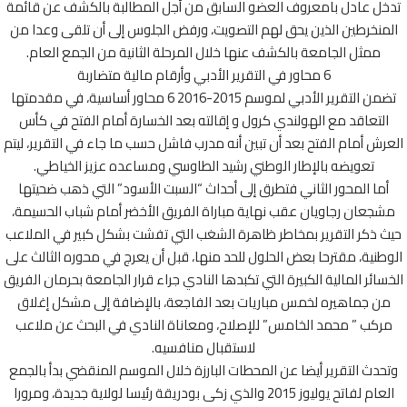
خل عادل بامعروف العضو السابق من أجل المطالبة بالكشف عن قائمة
منخرطين الذين يحق لهم التصويت، ورفض الجلوس إلى أن تلقى وعدا من
ممثل الجامعة بالكشف عنها خلال المرحلة الثانية من الجمع العام.
6 محاور في التقرير الأدبي وأرقام مالية متضاربة
تضمن التقرير الأدبي لموسم 2015-2016 6 محاور أساسية، في مقدمتها
التعاقد مع الهولندي كرول و إقالته بعد الخسارة أمام الفتح في كأس
رش أمام الفتح بعد أن تبين أنه مدرب فاشل حسب ما جاء في التقرير، ليتم
تعويضه بالإطار الوطني رشيد الطاوسي ومساعده عزيز الخياطي.
أما المحور الثاني فتطرق إلى أحداث “السبت الأسود” التي ذهب ضحيتها
جعان رجاويان عقب نهاية مباراة الفريق الأخضر أمام شباب الحسيمة،
 ذكر التقرير بمخاطر ظاهرة الشغب التي تفشت بشكل كبير في الملاعب
طنية، مقترحا بعض الحلول للحد منها، قبل أن يعرج في محوره الثالث على
سائر المالية الكبيرة التي تكبدها النادي جراء قرار الجامعة بحرمان الفريق
ن جماهيره لخمس مباريات بعد الفاجعة، بالإضافة إلى مشكل إغلاق
ركب ” محمد الخامس” للإصلاح، ومعاناة النادي في البحث عن ملاعب
لاستقبال منافسيه.
حدث التقرير أيضا عن المحطات البارزة خلال الموسم المنقضي بدأ بالجمع
العام لفاتح يوليوز 2015 والذي زكى بودريقة رئيسا لولاية جديدة، ومرورا