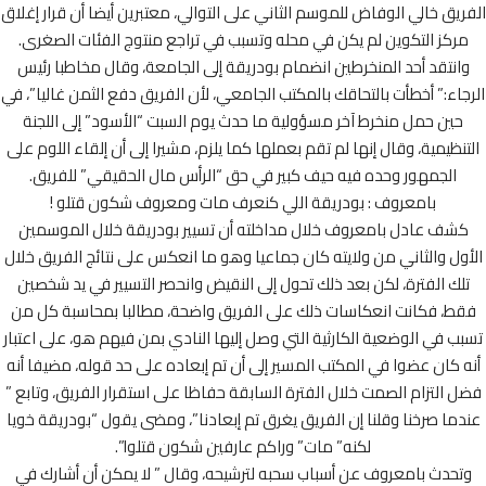
يق خالي الوفاض للموسم الثاني على التوالي، معتبرين أيضا أن قرار إغلاق
ركز التكوين لم يكن في محله وتسبب في تراجع منتوج الفئات الصغرى.
انتقد أحد المنخرطين انضمام بودريقة إلى الجامعة، وقال مخاطبا رئيس
اء:” أخطأت بالتحاقك بالمكتب الجامعي، لأن الفريق دفع الثمن غاليا”، في
حين حمل منخرط آخر مسؤولية ما حدث يوم السبت “الأسود” إلى اللجنة
نظيمية، وقال إنها لم تقم بعملها كما يلزم، مشيرا إلى أن إلقاء اللوم على
الجمهور وحده فيه حيف كبير في حق “الرأس مال الحقيقي” للفريق.
بامعروف : بودريقة اللي كنعرف مات ومعروف شكون قتلو !
شف عادل بامعروف خلال مداخلته أن تسيير بودريقة خلال الموسمين
ول والثاني من ولايته كان جماعيا وهو ما انعكس على نتائج الفريق خلال
لك الفترة، لكن بعد ذلك تحول إلى النقيض وانحصر التسيير في يد شخصين
ط، فكانت انعكاسات ذلك على الفريق واضحة، مطالبا بمحاسبة كل من
ب في الوضعية الكارثية التي وصل إليها النادي بمن فيهم هو، على اعتبار
 كان عضوا في المكتب المسير إلى أن تم إبعاده على حد قوله، مضيفا أنه
 التزام الصمت خلال الفترة السابقة حفاظا على استقرار الفريق، وتابع ”
ما صرخنا وقلنا إن الفريق يغرق تم إبعادنا”، ومضى يقول “بودريقة خويا
لكنه” مات” وراكم عارفين شكون قتلوا”.
تحدث بامعروف عن أسباب سحبه لترشيحه، وقال ” لا يمكن أن أشارك في