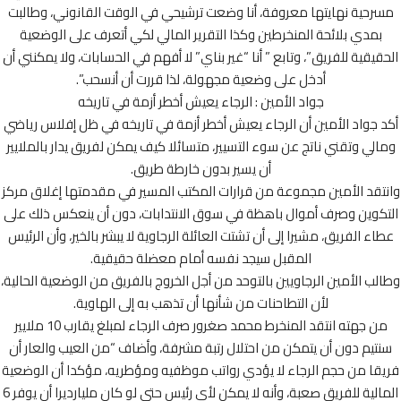
رحية نهايتها معروفة، أنا وضعت ترشيحي في الوقت القانوني، وطالبت
بمدي بلائحة المنخرطين وكذا التقرير المالي لكي أتعرف على الوضعية
قيقية للفريق”، وتابع ” أنا “غير بناي” لا أفهم في الحسابات، ولا يمكنني أن
أدخل على وضعية مجهولة، لذا قررت أن أنسحب”.
جواد الأمين : الرجاء يعيش أخطر أزمة في تاريخه
 جواد الأمين أن الرجاء يعيش أخطر أزمة في تاريخه في ظل إفلاس رياضي
لي وتقني ناتج عن سوء التسيير، متسائلا كيف يمكن لفريق يدار بالملايير
أن يسير بدون خارطة طريق.
تقد الأمين مجموعة من قرارات المكتب المسير في مقدمتها إغلاق مركز
كوين وصرف أموال باهظة في سوق الانتدابات، دون أن ينعكس ذلك على
اء الفريق، مشيرا إلى أن تشتت العائلة الرجاوية لا يبشر بالخير، وأن الرئيس
المقبل سيجد نفسه أمام معضلة حقيقية.
ب الأمين الرجاويين بالتوحد من أجل الخروج بالفريق من الوضعية الحالية،
لأن التطاحنات من شأنها أن تذهب به إلى الهاوية.
من جهته انتقد المنخرط محمد صغرور صرف الرجاء لمبلغ يقارب 10 ملايير
تيم دون أن يتمكن من احتلال رتبة مشرفة، وأضاف “من العيب والعار أن
قا من حجم الرجاء لا يؤدي رواتب موظفيه ومؤطريه، مؤكدا أن الوضعية
المالية للفريق صعبة، وأنه لا يمكن لأي رئيس حتى لو كان مليارديرا أن يوفر 6