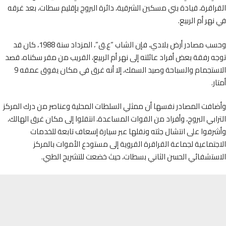
اقرة، قيادة بني مسكين الشرقية، دائرة البروج بإقليم سطات، بعد غرقه
هر أم الربيع.
وحسب مصادر أرض بلادي، فإن الشاب “ع.ق”، المزداد سنة 1988، كان قد
 رفقة بعض أفراد عائلته إلى نهر أم الربيع، القريب من مقر سكناه، قصد
الاستجمام والسباحة وصيد السمك، إلا أنه غرق في مكان يفوق عمقه 9
.
افت المصادر نفسها أن ممثلي السلطات المحلية وعناصر من درك المركز
ابي البروج، وأفراد من القوات المساعدة، انتقلوا إلى مكان غرق الهالك،
فوا على انتشال جثته ونقلها عبر سيارة إسعاف تابعة للخدمات
تماعية لجماعة القراقرة القروية إلى مستودع الأموات بالمركز
ستشفائي الحسن الثاني بسطات، حيث خضعت للتشريح الطبي.