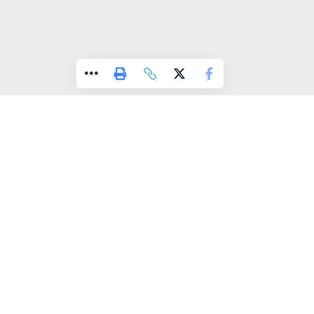
زاة مع ذلك، فتحت عناصر الدرك الملكي بالمركز الترابي البروج بحثا في
ضوع لتحديد ظروف وملابسات غرق الشاب، تنفيذا لتعليمات النيابة
امة بسطات.