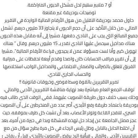
أو 7 ملايير سنتيم لحل مشكل الديون المتراكمة.
توضيحات بودريقة غير مقنعة
اول محمد بودريقة التقليل من هول الأرقام المالية الواردة في التقرير
المالي، من خلال التأكيد على أن حجم الديون لا يتجاوز 33 مليون درهم، تشمل
ع المبالغ التي يجب على النادي دفعها، مشيرا إلى أنه مقابل هذه الديون
هناك مداخيل سيحصل عليها النادي تقدر بـ 15 مليون درهم. وقال ” هناك
يل كبير، وأنا لست مسؤولا عمن لا يجيدون قراءة الأرقام المالية”، مشيرا
ى أن تقرير مراقب الحسابات كان واضحا وقدم أربعة تحفظات على ميزانية
فريق تتعلق بالضرائب والضمان الاجتماعي والمداخيل الواجب استخلاصها
والحساب الجاري للنادي.
تمرير التقريرين بالقوة وسط فوضى وخروقات قانونية !!
قف الجمع العام مباشرة بعد نهاية مناقشة التقريرين الأدبي والمالي،
ك بسبب خلاف حول طريقة التصويت عليهما، ففي الوقت الذي طالب فيه
يقة باعتماد طريقة رفع الأيدي، أصر عدد من المنخرطين على أن التصويت
سري، لتنفجر القاعة وتوتر الأعصاب، بعد أن تشبث كل طرف بموقفه، حيث
 ممثل الجامعة عن إيجاد حل لهذه المشكلة وبدا في حيرة من أمره، بعد
 اختلط الحابل بالنابل، وظل رئيس الرجاء في كل مرة يطرح سؤال من مع
قريرين الأدبي والمالي، فيأتيه الرد برفض التصويت بالأيدي، قبل أن يفاجئ