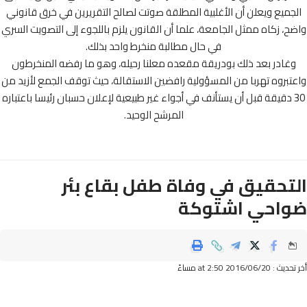
جميع ويعلن أن الأغلبية المطلقة صوتت لصالح التقريرين في خرق قانوني
ح، زكاه ممثل الجامعة، علما أن القانون يلزم باللجوء إلى التصويت السري
في حال مطالبة منخرط واحد بذلك.
غادر بعد ذلك بودريقة مقعده معلنا رحيله، وهو ما رفضه المنخرطون
تبروه تهربا من المسؤولية رافضين الاستقالة، حيث توقف الجمع لأزيد من
3 دقيقة قبل أن يستأنف في أجواء غير طبيعية لإعلان حسبان رئيسا باعتباره
المرشح الوحيد.
تحقيق في وفاة طفل بقاع بئر
احي اشتوكة
2016/06/ at 2:50 مساءً