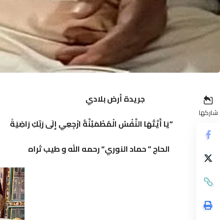
جريدة أرض بلادي
شاركها
“يَا أَيَّتُهَا النَّفْسُ الْمُطْمَئِنَّةُ ارْجِعِي إِلَىٰ رَبِّكِ رَاضِيَةً
الحاج ” حماد النوري“ رحمه الله و طيب ثراه