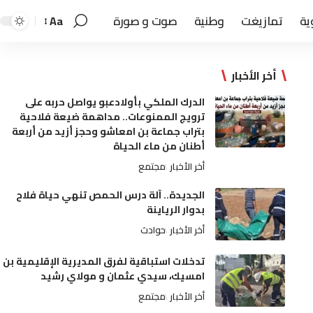
ية
تمازيغت
وطنية
صوت و صورة
Aa
أخر الأخبار
الدرك الملكي بأولادعبو يواصل حربه على
ترويج الممنوعات.. مداهمة ضيعة فلاحية
بتراب جماعة بن امعاشو وحجز أزيد من أربعة
أطنان من ماء الحياة
أخر الأخبار
مجتمع
الجديدة.. آلة درس الحمص تنهي حياة فلاح
بدوار الرياينة
أخر الأخبار
حوادث
تدخلات استباقية لفرق المديرية الإقليمية بن
امسيك، سيدي عثمان و مولاي رشيد
أخر الأخبار
مجتمع