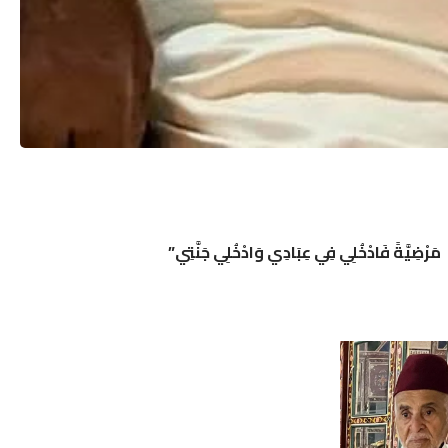
 مَرْضِيَّةً فَادْخُلِي فِي عِبَادِي وَادْخُلِي جَنَّتِي”