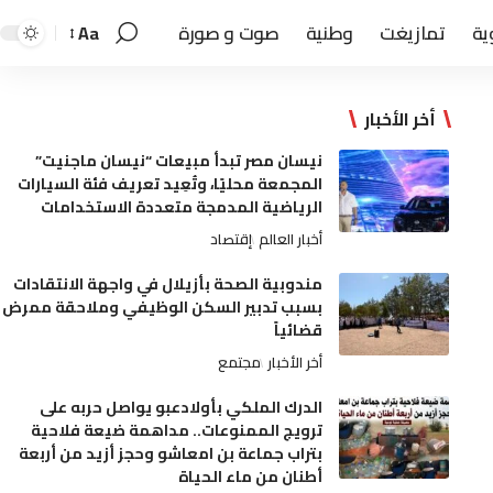
ية
تمازيغت
وطنية
صوت و صورة
Aa
أخر الأخبار
نيسان مصر تبدأ مبيعات “نيسان ماجنيت”
المجمعة محليًا، وتُعِيد تعريف فئة السيارات
الرياضية المدمجة متعددة الاستخدامات
أخبار العالم
إقتصاد
مندوبية الصحة بأزيلال في واجهة الانتقادات
بسبب تدبير السكن الوظيفي وملاحقة ممرض
قضائياً
أخر الأخبار
مجتمع
الدرك الملكي بأولادعبو يواصل حربه على
ترويج الممنوعات.. مداهمة ضيعة فلاحية
بتراب جماعة بن امعاشو وحجز أزيد من أربعة
أطنان من ماء الحياة