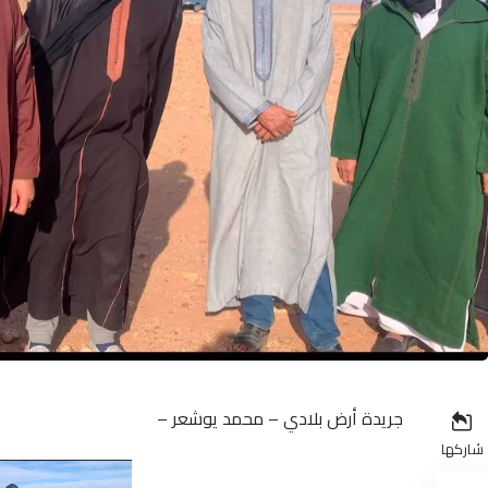
جريدة أرض بلادي – محمد يوشعر –
شاركها