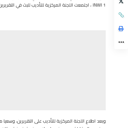
INWI 1 ، اجتمعت اللجنة المركزية للتأديب للبث في التقريرين اللذين رفعهما إليها كل من مندوب اللقاء وحكم المباراة.
وبعد اطلاع اللجنة المركزية للتأديب على التقريرين، وسعيا م