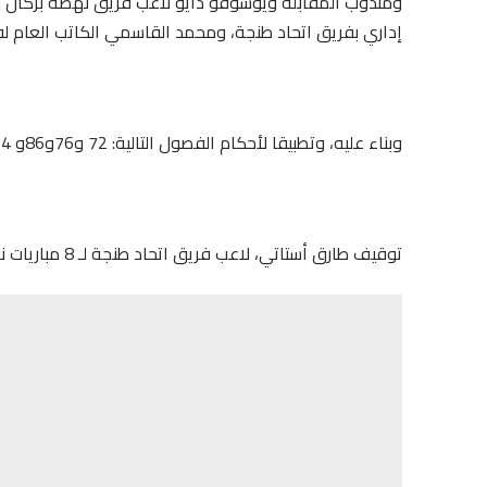
ومندوب المقابلة ويوسوفو دايو لاعب فريق نهضة بركان وال
إداري بفريق اتحاد طنجة، ومحمد القاسمي الكاتب العام لف
وبناء عليه، وتطبيقا لأحكام الفصول التالية: 72 و76و86و 94 و95 و105 و108 من مدونة التأديب قررت اللجنة ما يلي :
توقيف طارق أستاتي، لاعب فريق اتحاد طنجة لـ 8 مباريات نافذة مع تغريمه مبلغ 20 ألف درهما.