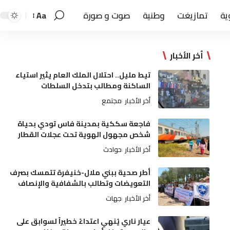
ية
تمازيغت
وطنية
صوت و صورة
Aa
أخر الأخبار
تيط مليل.. احتلال الملك العام يثير استياء
الساكنة ومطالب بتدخل السلطات
أخر الأخبار
مجتمع
فاجعة سككية بمدينة فاس تودي بحياة
شخص مجهول الهوية تحت عجلات القطار
أخر الأخبار
حوادث
أطر صحية ببني ملال-خنيفرة تتمسك بصرف
التعويضات وتطالب بالشفافية والإنصاف
أخر الأخبار
جهات
عيار ناري يُنهي اعتداءً خطيراً لسوابق على