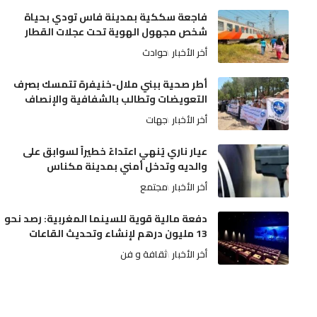
فاجعة سككية بمدينة فاس تودي بحياة
شخص مجهول الهوية تحت عجلات القطار
أخر الأخبار
حوادث
أطر صحية ببني ملال-خنيفرة تتمسك بصرف
التعويضات وتطالب بالشفافية والإنصاف
أخر الأخبار
جهات
عيار ناري يُنهي اعتداءً خطيراً لسوابق على
والديه وتدخل أمني بمدينة مكناس
أخر الأخبار
مجتمع
دفعة مالية قوية للسينما المغربية: رصد نحو
13 مليون درهم لإنشاء وتحديث القاعات
أخر الأخبار
ثقافة و فن