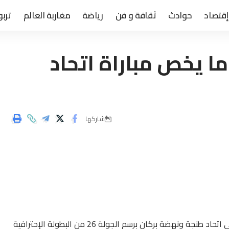
إقتصاد
حوادث
ثقافة و فن
رياضة
مغاربة العالم
تربو
 ما يخص مباراة اتحاد
شاركها
على إثر الأحداث التي عرفتها المباراة التي جمعت بين فريقي اتحاد طنجة ونهضة بركان برسم الجولة 26 من البطولة الإحترافية