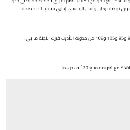
سادة: ربيع المولوع الكاتب العام لفريق اتحاد طنجة وعلي حدو
ريق نهضة بركان وأنس الواسيني إداري بفريق اتحاد طنجة.