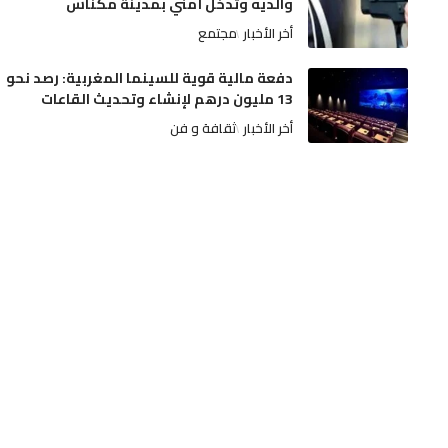
والديه وتدخل أمني بمدينة مكناس
أخر الأخبار
مجتمع
دفعة مالية قوية للسينما المغربية: رصد نحو
13 مليون درهم لإنشاء وتحديث القاعات
أخر الأخبار
ثقافة و فن