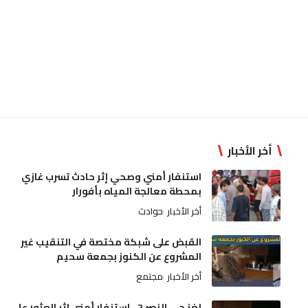
أخر الأخبار
استنفار أمني وصحي إثر حادث تسرب غازي
بمحطة معالجة المياه بأفورار
أخر الأخبار
حوادث
القبض على شبكة مختصة في التنقيب غير
المشروع عن الكنوز بجمعة سحيم
أخر الأخبار
مجتمع
لغز حي النصر 2.. استنفار أمني إثر العثور على