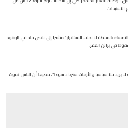
الوطنية للتغيير الديمقراطي إن انتخابات يوم الأربعاء ليس من
لاستبداد”.
التمسك بالسلطة لا يجلب الاستقرار” مشيرا إلى نقص حاد في الوقود
وط في براثن الفقر.
 يريد حلا سياسيا والأزمات ستزداد سوءا”، مضيفا أن الناس تموت