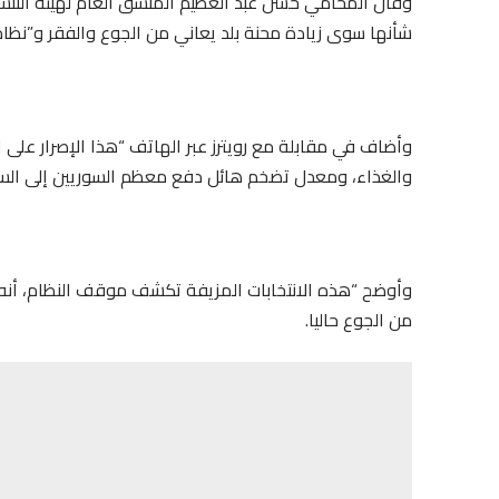
وقال المحامي حسن عبد العظيم المنسق العام لهيئة التنسيق 
شأنها سوى زيادة محنة بلد يعاني من الجوع والفقر و”نظام ا
وأضاف في مقابلة مع رويترز عبر الهاتف “هذا الإصرار على 
والغذاء، ومعدل تضخم هائل دفع معظم السوريين إلى السق
وأوضح “هذه الانتخابات المزيفة تكشف موقف النظام، أنه لا
من الجوع حاليا.