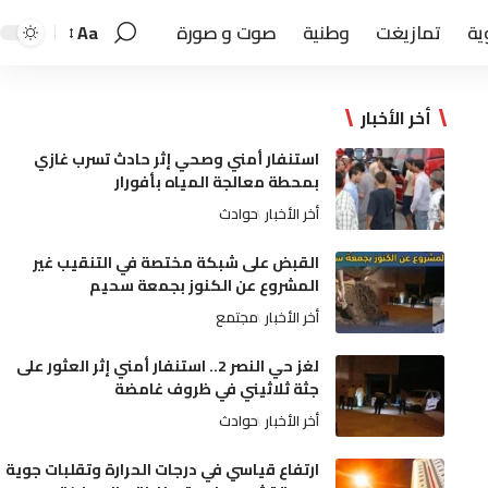
ية
تمازيغت
وطنية
صوت و صورة
Aa
أخر الأخبار
استنفار أمني وصحي إثر حادث تسرب غازي
بمحطة معالجة المياه بأفورار
أخر الأخبار
حوادث
القبض على شبكة مختصة في التنقيب غير
المشروع عن الكنوز بجمعة سحيم
أخر الأخبار
مجتمع
لغز حي النصر 2.. استنفار أمني إثر العثور على
جثة ثلاثيني في ظروف غامضة
أخر الأخبار
حوادث
ارتفاع قياسي في درجات الحرارة وتقلبات جوية