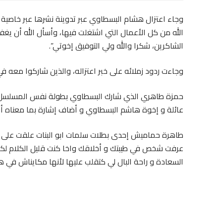
وجاء اعتزال هشام البسطاوي عبر تدوينة نشرها عبر خاصية
الله من كل الأعمال التي اشتغلت فيها، وأسأل الله أن يغفر
الشاكرين، شكرا والله ولي التوفيق إخوتي”.
وجاءت ردود زملائه على خبر اعتزاله، والذين شاركوا معه ف
حمزة طاهري الذي شارك البسطاوي بطولة نفس المسلسل بأج
عائلة و إخوة هاشم البسطاوي و أضاف إشارة بما معناه أنه ي
طاهرة حماميش إحدى بطلات سلمات ابو البنات علقت على خب
عرفت شخص في طيبتك و أخلاقك واخا كنت قليل الكلام لكن
السعادة و راحة البال لي كتقلب عليها لأنها مكايناش في ها