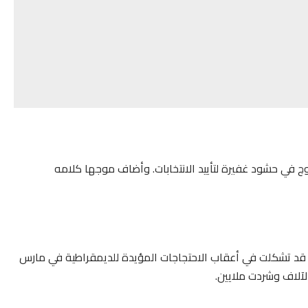
وج في حشود غفيرة لتأييد الانتخابات. وأضاف موجها كلامه
ا، قد تشكلت في أعقاب الاحتجاجات المؤيدة للديمقراطية في مارس