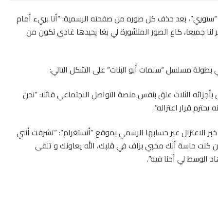
 “ستوري”، بعد حذف كل صوره من صفحته الرسمية: “أنا بريء أمام
 لنا جميعا، كاع الصور المنشورة لي بغا يحيدها غادي نكون من
ي بطولة مسلسل “سلمات أبو البنات” على الشكل التالي:
زائه الثلاث علق بنفس منصة التواصل الاجتماعي قائلا: “نحن
حترم قرار اعتزاله”.
ر الاعتزال عبر حسابها الرسمي بموقع “أنستغرام”: “تشرفت أنني
 كنت حاسة أنك مخبي بزاف في قلبك، الله يعاونك و تلقى
د الوسط لي أحنا فيه”.