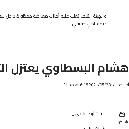
والهيئة ائتلاف تغلب عليه أحزاب معارضة محظورة داخل سوريا
ديمقراطي حقيقي.
هشام البسطاوي يعتزل ال
أخر تحديث : 2021/05/28 at 6:46 مساءً
جريدة أرض بلادي_
شاركها
عثمان البلدي_