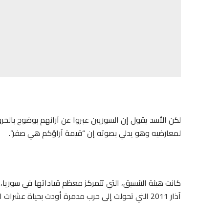
لكن الأسد يقول إن السوريين عبروا عن آرائهم بوضوح بالخر
لمعارضيه وهو يدلي بصوته إن “قيمة آراؤكم هي صفر”.
كانت هيئة التنسيق، التي تتمركز معظم قياداتها في سوري
آذار 2011 التي تحولت إلى حرب مدمرة أودت بحياة عشرات الآلاف وشردت ملايين.