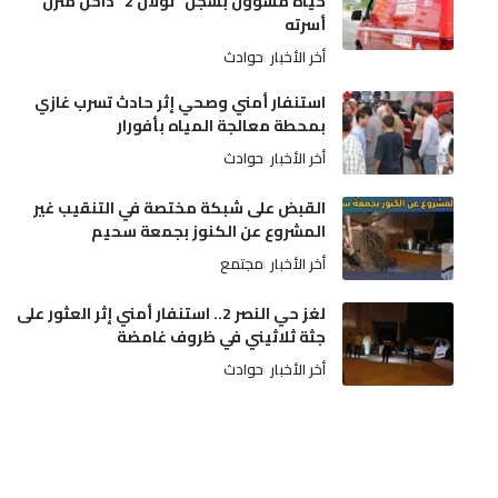
حياة مسؤول بسجن “تولال 2” داخل منزل
أسرته
أخر الأخبار
حوادث
استنفار أمني وصحي إثر حادث تسرب غازي
بمحطة معالجة المياه بأفورار
أخر الأخبار
حوادث
القبض على شبكة مختصة في التنقيب غير
المشروع عن الكنوز بجمعة سحيم
أخر الأخبار
مجتمع
لغز حي النصر 2.. استنفار أمني إثر العثور على
جثة ثلاثيني في ظروف غامضة
أخر الأخبار
حوادث