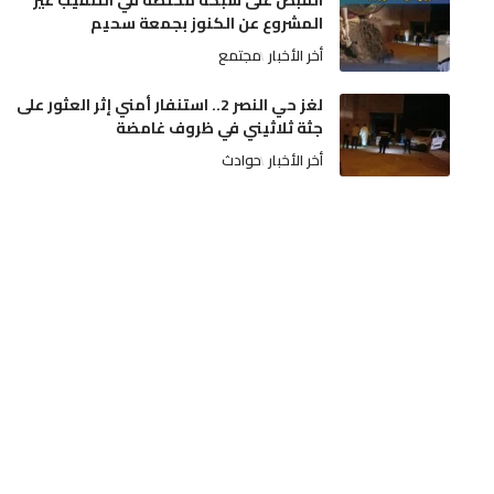
القبض على شبكة مختصة في التنقيب غير
المشروع عن الكنوز بجمعة سحيم
أخر الأخبار
مجتمع
لغز حي النصر 2.. استنفار أمني إثر العثور على
جثة ثلاثيني في ظروف غامضة
أخر الأخبار
حوادث