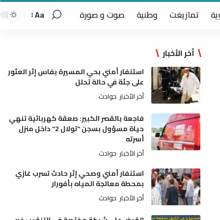
ية
تمازيغت
وطنية
صوت و صورة
Aa
أخر الأخبار
استنفار أمني بحي المسيرة بفاس إثر العثور
على جثة في حالة تحلل
أخر الأخبار
حوادث
فاجعة بالقصر الكبير: صعقة كهربائية تنهي
حياة مسؤول بسجن “تولال 2” داخل منزل
أسرته
أخر الأخبار
حوادث
استنفار أمني وصحي إثر حادث تسرب غازي
بمحطة معالجة المياه بأفورار
أخر الأخبار
حوادث