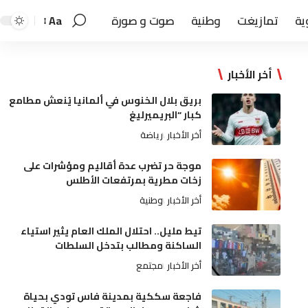
ية
تمازيغت
وطنية
صوت و صورة
Aa
أخر الأخبار
بريق بلال الخنوس في ألمانيا يُنعش مطامع
كبار “البريميرليغ
أخر الأخبار
رياضة
موجة حر تضرب عدة أقاليم ومؤشرات على
زخات مطرية بمرتفعات الأطلس
أخر الأخبار
وطنية
تيط مليل.. احتلال الملك العام يثير استياء
الساكنة ومطالب بتدخل السلطات
أخر الأخبار
مجتمع
فاجعة سككية بمدينة فاس تودي بحياة