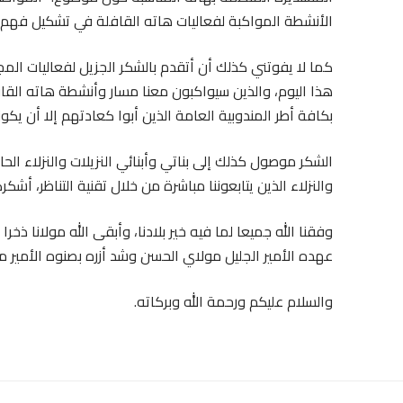
الأنشطة المواكبة لفعاليات هاته القافلة في تشكيل فهم عم
كما لا يفوتني كذلك أن أتقدم بالشكر الجزيل لفعاليات المج
هذا اليوم، والذين سيواكبون معنا مسار وأنشطة هاته القافل
بكافة أطر المندوبية العامة الذين أبوا كعادتهم إلا أن يك
الشكر موصول كذلك إلى بناتي وأبنائي النزيلات والنزلاء ا
والنزلاء الذين يتابعوننا مباشرة من خلال تقنية التناظر، أ
وفقنا الله جميعا لما فيه خير بلادنا، وأبقى الله مولانا ذ
عهده الأمير الجليل مولاي الحسن وشد أزره بصنوه الأمير م
والسلام عليكم ورحمة الله وبركاته.