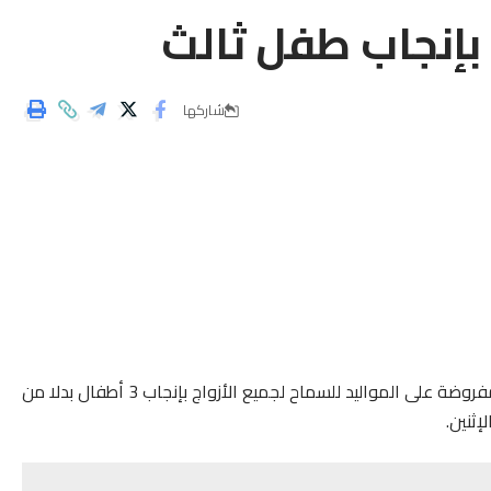
 بإنجاب طفل ثالث
شاركها
يعتزم الحزب الشيوعي الحاكم في الصين، تخفيف القيود المفروضة على المواليد للسماح لجميع الأزواج بإنجاب 3 أطفال بدلا من
إثنين.