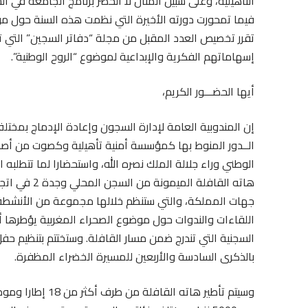
التأهيلية، وعلى سبيل المثال لا الحصر برنامج الجامعة في 
فيما تمحورت دورته الأخيرة التي نظمت هذه السنة حول موضو
تقرر تخصيص العدد المقبل من مجلة “دفاتر السجين” التي تص
إسهاماتهم الفكرية والإبداعية لموضوع “الروح الوطنية”.
أيها الحضـــور الكريم،
إن المندوبية العامة لإدارة السجون وإعادة الإدماج بمخت
الــدور المنوط بها كمؤسسة أمنية تأهيلية وكصوت من أصو
الوطني وراء جلالة الملك نصره الله، واستحضارا لما تتطلبه
جهات المملكة، والتي ستنظم خلالها مجموعة من الأنشطة ا
اللقاءات والندوات حول موضوع الصحراء المغربية يؤطره
السجنية التي تندرج ضمن مسار القافلة. وستختتم بتنظيم حف
بالذكرى السادسة والأربعين للمسيرة الخضراء المظفرة.
وسيتم تأطير هاته 