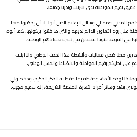
يق لقيم المواطنة لدى النزلاء ولدينا جميعا.
تمع المدني وممثلي وسائل الإعلام الذين أبوا إلا أن يحضروا معنا
ة على روح التعاون الدائم لديهم والتي ما فتئوا يزكونها. كما أنوه
ونوا في الموعد جنودا مجندين في نصرة قضاياهم الوطنية.
لحاضرين معنا ضمن فعاليات وأنشطة هذا الحدث الوطني والنزيلات
شكركم على تحليكم بقيم المواطنة والانضباط والحس الوطني.
خرا وملاذا لهذه الأمة، وحفظه بما حفظ به الذكر الحكيم، وحفظ ولي
ولاي رشيد وسائر أفراد الأسرة الملكية الشريفة، إنه سميع مجيب.