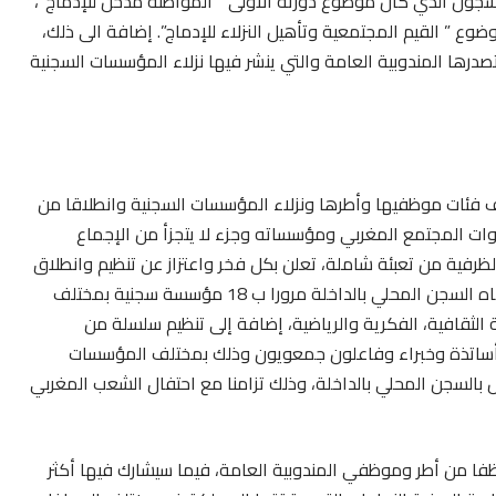
السجون الذي كان موضوع دورته الأولى ” المواطنة مدخل للإدماج”،
ع ” القيم المجتمعية وتأهيل النزلاء للإدماج”. إضافة الى ذلك،
درها المندوبية العامة والتي ينشر فيها نزلاء المؤسسات السجنية
لف فئات موظفيها وأطرها ونزلاء المؤسسات السجنية وانطلاقا من
ات المجتمع المغربي ومؤسساته وجزء لا يتجزأ من الإجماع
 الظرفية من تعبئة شاملة، تعلن بكل فخر واعتزاز عن تنظيم وانطلاق
هاته القافلة الميمونة من السجن المحلي وجدة 2 في اتجاه السجن المحلي بالداخلة مرورا ب 18 مؤسسة سجنية بمختلف
لثقافية، الفكرية والرياضية، إضافة إلى تنظيم سلسلة من
ا أساتذة وخبراء وفاعلون جمعويون وذلك بمختلف المؤسسات
ل بالسجن المحلي بالداخلة، وذلك تزامنا مع احتفال الشعب المغربي
القافلة من طرف أكثر من 18 إطارا وموظفا من أطر وموظفي المندوبية العامة، فيما سيشارك فيها أكثر