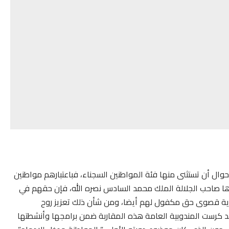
حوال أن تستثنى منها فئة المواطنين السجناء، فباعتبارهم مواطنين
اها صاحب الجلالة الملك محمد السادس نصره الله، فإن حقهم في
وية قصوى حق مكفول لهم أيضا، ومن شأن ذلك تعزيز روح
قد كرست المندوبية العامة هذه المقاربة ضمن برامجها وأنشطتها