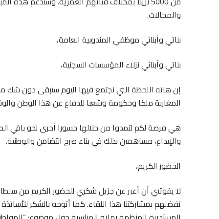
من 5000 نزيلا بمختلف فئاتهم العمرية. وستدعم هذه 
والمجالات.
بناتي وأبنائي موظفي المندوبية العامة،
بناتي وأبنائي نزلاء المؤسسات السجنية،
إن هاته اللحظة التي نجتمع فيها اليوم ستبقى دون شك مو
المغاربة ملكا وحكومة وشعبا للدفاع عن هذا الوطن والوقو
هي فرصة لكم لتمدوا من خلالها جسورا أخرى نحو باقي الم
والإبداع، مساهمين بذلك في بناء صرح التضامن والوطنية.
الحضور الكريم،
لا يفوتني أن أعبر عن جزيل شكري للحضور الكريم من سلطات
تفضلهم بمشاركتنا هذا اللقاء. كما أتوجه بالشكر للأساتذة 
المستديرة المنظمة بهاته المناسبة حول موضوع: “المواطنة