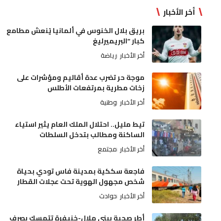
أخر الأخبار
بريق بلال الخنوس في ألمانيا يُنعش مطامع
كبار “البريميرليغ
أخر الأخبار
رياضة
موجة حر تضرب عدة أقاليم ومؤشرات على
زخات مطرية بمرتفعات الأطلس
أخر الأخبار
وطنية
تيط مليل.. احتلال الملك العام يثير استياء
الساكنة ومطالب بتدخل السلطات
أخر الأخبار
مجتمع
فاجعة سككية بمدينة فاس تودي بحياة
شخص مجهول الهوية تحت عجلات القطار
أخر الأخبار
حوادث
أطر صحية ببني ملال-خنيفرة تتمسك بصرف