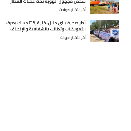
شخص مجهول الهوية تحت عجلات القطار
أخر الأخبار
حوادث
أطر صحية ببني ملال-خنيفرة تتمسك بصرف
التعويضات وتطالب بالشفافية والإنصاف
أخر الأخبار
جهات