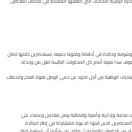
المبادرة الرمزية النجاحات التي حققتها المملكة في مختلف المحافل
شومة وخالدة في أذهاننا وقلوبنا جميعا، مستحضرين خلالها نضال
ف سدا منيعا أمام كل المحاولات اليائسة للنيل من وحدته.
بادرات الوطنية من أجل الذود عن حمى الوطن بقوة الفكر والخطاب
 محلية وإدارية وأمنية وقضائية ومن منتخبين وعلماء على
المحاضرين الذين قبلوا الدعوة للمشاركة في إطار المائدة
، بين الحقوق والواجبات”، والتي من شأنها أن تساهم كباقي