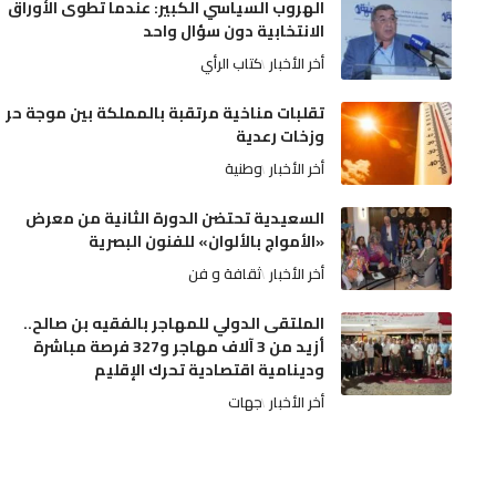
الهروب السياسي الكبير: عندما تطوى الأوراق
الانتخابية دون سؤال واحد
أخر الأخبار
كتاب الرأي
تقلبات مناخية مرتقبة بالمملكة بين موجة حر
وزخات رعدية
أخر الأخبار
وطنية
السعيدية تحتضن الدورة الثانية من معرض
«الأمواج بالألوان» للفنون البصرية
أخر الأخبار
ثقافة و فن
الملتقى الدولي للمهاجر بالفقيه بن صالح..
أزيد من 3 آلاف مهاجر و327 فرصة مباشرة
ودينامية اقتصادية تحرك الإقليم
أخر الأخبار
جهات