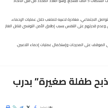
ويتواجد عدد كبير من الجماهير أمام بوابات الأمن، إذ خصصت السلطات 5 آلاف مشجع، وهو العدد المحدد من قبل الاتحاد
اصل الاجتماعي، مغادرة لاعبيه للملعب خلال عمليات الإحماء،
وعدم قدرتهم على التنفس بسبب إطلاق الأمن التونسي قنابل الغاز
على الموقف على المدرجات وإستكمال عمليات إحماء اللاعبين.
 ذبح طفلة صغيرة” بدرب
شاركها