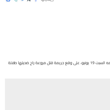
اهتز درب الكبير بمدينة الدار البيضاء قبل قليل من صبيحة يومه السبت 19 يونيو، على وقع جريمة قتل مروعة راح ضحيتها طفلة