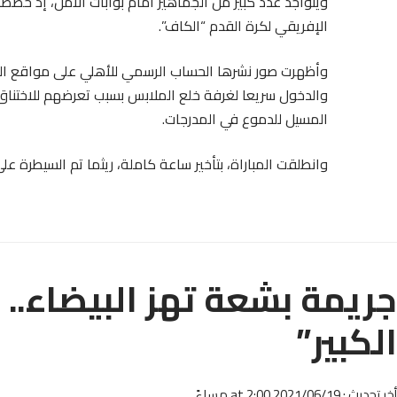
الإفريقي لكرة القدم “الكاف”.
وأظهرت صور نشرها الحساب الرسمي للأهلي على مواقع التو
والدخول سريعا لغرفة خلع الملابس بسبب تعرضهم للاختناق 
المسيل للدموع في المدرجات.
وانطلقت المباراة، بتأخير ساعة كاملة، ريثما تم السيطرة 
جريمة بشعة تهز البيضاء..
الكبير”
أخر تحديث : 2021/06/19 at 2:00 مساءً