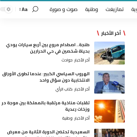
ية
تمازيغت
وطنية
صوت و صورة
Aa
أخر الأخبار
طنجة.. اصطدام مروع بين أربع سيارات يودي
بحياة شخصين في حي الحرارين
أخر الأخبار
حوادث
الهروب السياسي الكبير: عندما تطوى الأوراق
الانتخابية دون سؤال واحد
أخر الأخبار
كتاب الرأي
تقلبات مناخية مرتقبة بالمملكة بين موجة حر
وزخات رعدية
أخر الأخبار
وطنية
السعيدية تحتضن الدورة الثانية من معرض