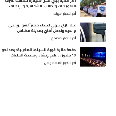
أطر صحية ببني ملال-خنيفرة تتمسك بصرف
التعويضات وتطالب بالشفافية والإنصاف
أخر الأخبار
جهات
عيار ناري يُنهي اعتداءً خطيراً لسوابق على
والديه وتدخل أمني بمدينة مكناس
أخر الأخبار
مجتمع
دفعة مالية قوية للسينما المغربية: رصد نحو
13 مليون درهم لإنشاء وتحديث القاعات
أخر الأخبار
ثقافة و فن