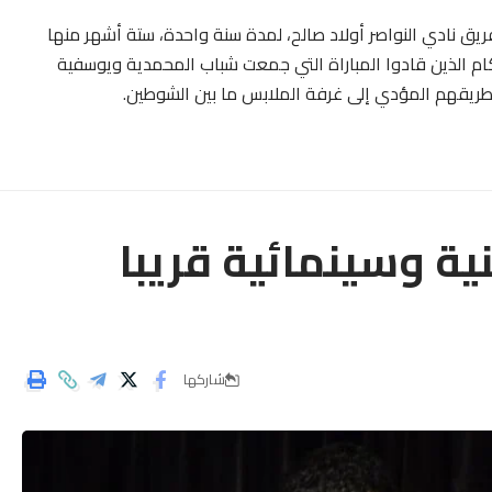
ريق نادي النواصر أولاد صالح، لمدة سنة واحدة، ستة أشهر منها
لغ 20 ألف درهم، لسبه الحكام الذين قادوا المباراة التي جمعت شباب المحمدية ويوسفية
ية وسينمائية قريبا
شاركها