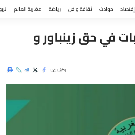
إقتصاد
حوادث
ثقافة و فن
رياضة
مغاربة العالم
تربو
ات في حق زينباور و
شاركها