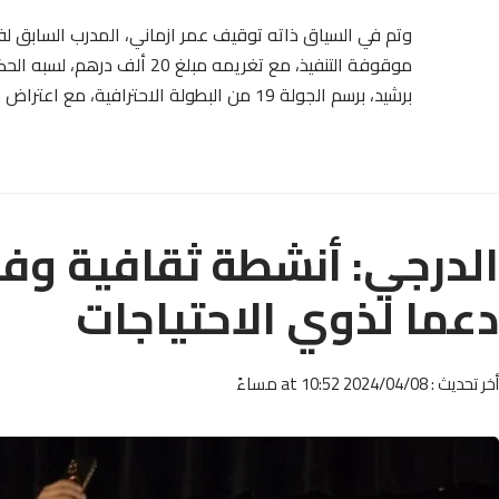
وتم في السياق ذاته توقيف عمر ازماني، المدرب السابق لف
موقوفة التنفيذ، مع تغريمه مب
برشيد، برسم الجولة 19 من البطولة الاحترافية، مع اعتراض طريقهم المؤدي إلى غرفة الملابس ما بين الشوطين.
الدرجي: أنشطة ثقافية وفن
دعما لذوي الاحتياجات
أخر تحديث : 2024/04/08 at 10:52 مساءً