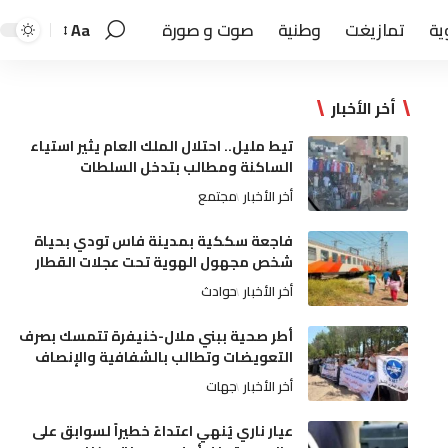
ية
تمازيغت
وطنية
صوت و صورة
Aa
أخر الأخبار
تيط مليل.. احتلال الملك العام يثير استياء
الساكنة ومطالب بتدخل السلطات
أخر الأخبار
مجتمع
فاجعة سككية بمدينة فاس تودي بحياة
شخص مجهول الهوية تحت عجلات القطار
أخر الأخبار
حوادث
أطر صحية ببني ملال-خنيفرة تتمسك بصرف
التعويضات وتطالب بالشفافية والإنصاف
أخر الأخبار
جهات
عيار ناري يُنهي اعتداءً خطيراً لسوابق على