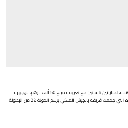
وقررت اللجنة ذاتها توقيف هلال الطير، مدرب فريق اتحاد طنجة، لمباراتين نافذتين مع تغريمه مبلغ 50 ألف درهم، لتوجيهه
عبارات نابية في حق الحكم المساعد الأول، الذي قاد المباراة التي جمعت فريقه بالجيش الملكي برسم الجولة 22 من البطولة