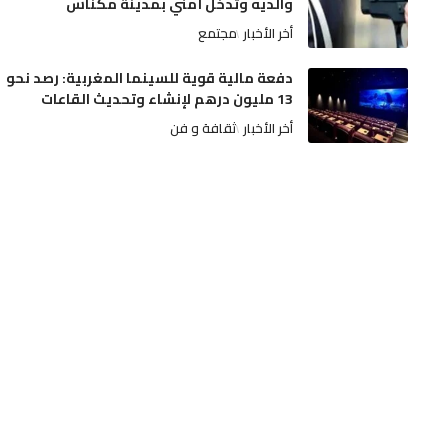
والديه وتدخل أمني بمدينة مكناس
أخر الأخبار
مجتمع
دفعة مالية قوية للسينما المغربية: رصد نحو
13 مليون درهم لإنشاء وتحديث القاعات
أخر الأخبار
ثقافة و فن