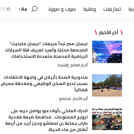
ية
تمازيغت
وطنية
صوت و صورة
Aa
أخر الأخبار
نيسان مصر تبدأ مبيعات “نيسان ماجنيت”
المجمعة محليًا، وتُعِيد تعريف فئة السيارات
الرياضية المدمجة متعددة الاستخدامات
أخبار العالم
إقتصاد
مندوبية الصحة بأزيلال في واجهة الانتقادات
بسبب تدبير السكن الوظيفي وملاحقة ممرض
قضائياً
أخر الأخبار
مجتمع
الدرك الملكي بأولادعبو يواصل حربه على
ترويج الممنوعات.. مداهمة ضيعة فلاحية
بتراب جماعة بن امعاشو وحجز أزيد من أربعة
أطنان من ماء الحياة