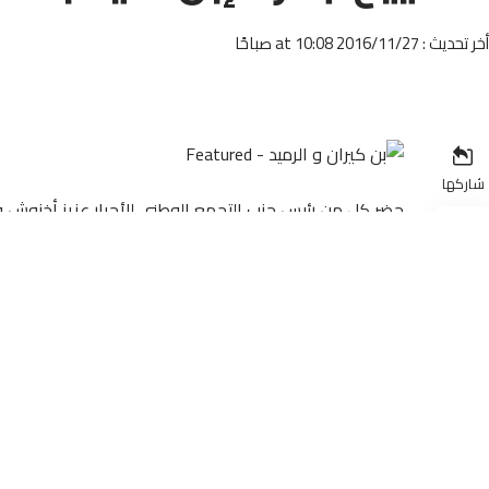
أخر تحديث : 2016/11/27 at 10:08 صباحًا
شاركها
حضر كل من رئيس حزب التجمع الوطني للأحرار عزيز أخنوش
لتشييع جنازة إبن أخ رئيس الحكومة عبد الإله بن كيران.
وكشفت مصادر مطلعة، أن جنازة إبن أخ رئيس الحكومة عبد ا
بمدينة الدار البيضاء شفيق بن كيران، شهدت حضورشخصيات سي
التنمية، حيث شوهد الجميع وهم يتلقون التعازي من طرف الحا