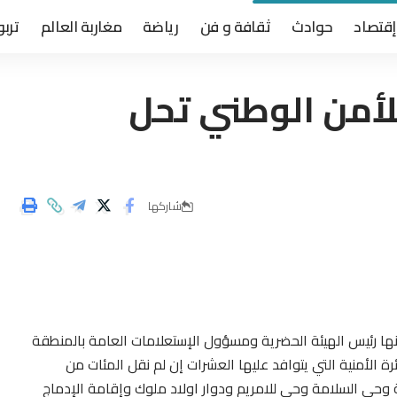
إقتصاد
حوادث
ثقافة و فن
رياضة
مغاربة العالم
تربو
للأمن الوطني تحل
شاركها
نها رئيس الهيئة الحضرية ومسؤول اﻹستعلامات العامة بالمنطقة
منية 26 بمبروكة ، هذه الدائرة اﻷمنية التي يتوافد عليها العشرات إن لم نقل المئات من
وحي السلامة وحي للامريم ودوار اولاد ملوك وإقامة اﻹدماج