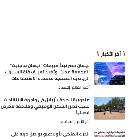
أخر الأخبار
نيسان مصر تبدأ مبيعات “نيسان ماجنيت”
المجمعة محليًا، وتُعِيد تعريف فئة السيارات
الرياضية المدمجة متعددة الاستخدامات
أخبار العالم
إقتصاد
مندوبية الصحة بأزيلال في واجهة الانتقادات
بسبب تدبير السكن الوظيفي وملاحقة ممرض
قضائياً
أخر الأخبار
مجتمع
الدرك الملكي بأولادعبو يواصل حربه على