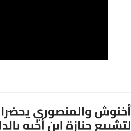
أخنوش والمنصوري يحضران 
لتشييع جنازة إبن أخيه بالدا