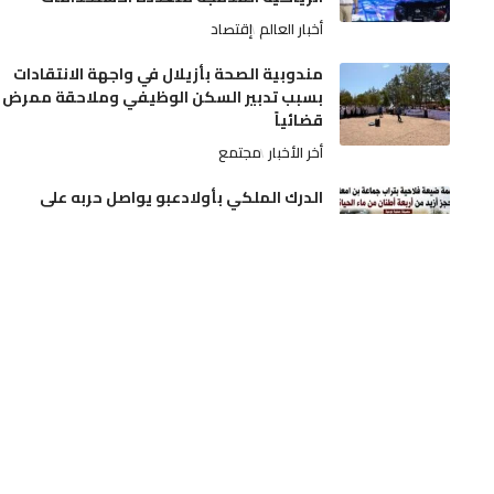
أخبار العالم
إقتصاد
مندوبية الصحة بأزيلال في واجهة الانتقادات
بسبب تدبير السكن الوظيفي وملاحقة ممرض
قضائياً
أخر الأخبار
مجتمع
الدرك الملكي بأولادعبو يواصل حربه على
ترويج الممنوعات.. مداهمة ضيعة فلاحية
بتراب جماعة بن امعاشو وحجز أزيد من أربعة
أطنان من ماء الحياة
أخر الأخبار
مجتمع
الجديدة.. آلة درس الحمص تنهي حياة فلاح
بدوار الرياينة
أخر الأخبار
حوادث
تدخلات استباقية لفرق المديرية الإقليمية بن
امسيك، سيدي عثمان و مولاي رشيد