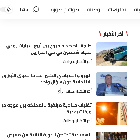
ية
تمازيغت
وطنية
صوت و صورة
Aa
أخر الأخبار
طنجة.. اصطدام مروع بين أربع سيارات يودي
بحياة شخصين في حي الحرارين
أخر الأخبار
حوادث
الهروب السياسي الكبير: عندما تطوى الأوراق
الانتخابية دون سؤال واحد
أخر الأخبار
كتاب الرأي
تقلبات مناخية مرتقبة بالمملكة بين موجة حر
وزخات رعدية
أخر الأخبار
وطنية
السعيدية تحتضن الدورة الثانية من معرض