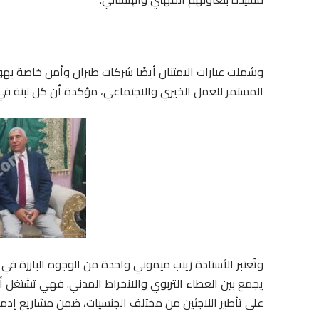
وشملت عبارات الامتنان أيضًا شركات طيران وأمن خاصة بهو
المستمر للعمل الخيري والاجتماعي، مؤكدة أن كل لبنة ف
وتُعتبر الأستاذة زينب ميموني واحدة من الوجوه البارزة في
يجمع بين العطاء التربوي والانخراط المدني. فهي تشتغل 
على تأطير اللاجئين من مختلف الجنسيات، ضمن مشاريع إدما