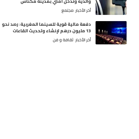
والديه وتدخل أمني بمدينة مكناس
أخر الأخبار
مجتمع
دفعة مالية قوية للسينما المغربية: رصد نحو
13 مليون درهم لإنشاء وتحديث القاعات
أخر الأخبار
ثقافة و فن