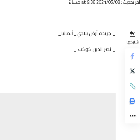
أخر تحديث : 2021/05/08 at 9:38 مساءً
_ جريدة أرض بلادي_ألمانيا_
شاركها
_ نصر الدين كوكب _