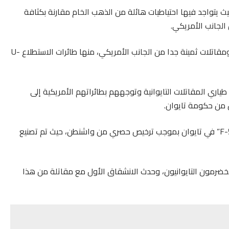
حيث يتواجد فيها احتياطيات هائلة من الذهب الخام مقارنة بكثافة
الجانب الأمريكي.
وحسب مجلة “ميلتاري واتش”، اشترت تايوان طائرات حربية ومقاتلات ثمينة جدا من الجانب الأمريكي، منها طائرات الاستطلاع U-
ري المقاتلات التايوانية وتوجههم بطائراتهم الأمريكية إلى
 من حكومة تايوان.
وأنتجت تايوان في السبعينيات مقاتلات من طراز “F-5E Tiger II” في تايوان بموجب ترخيص حصري من واشنطن، حيث تم تصنيع
رمون التايوانيون، وحدث الانشقاق الأول مع مقاتلة من هذا