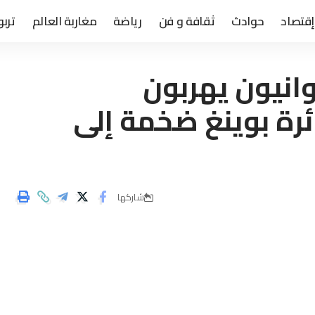
إقتصاد
حوادث
ثقافة و فن
رياضة
مغاربة العالم
تربو
انيون يهربون
ئرة بوينغ ضخمة إلى
شاركها