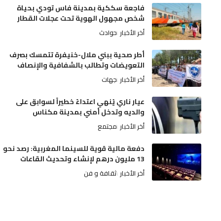
فاجعة سككية بمدينة فاس تودي بحياة
شخص مجهول الهوية تحت عجلات القطار
أخر الأخبار
حوادث
أطر صحية ببني ملال-خنيفرة تتمسك بصرف
التعويضات وتطالب بالشفافية والإنصاف
أخر الأخبار
جهات
عيار ناري يُنهي اعتداءً خطيراً لسوابق على
والديه وتدخل أمني بمدينة مكناس
أخر الأخبار
مجتمع
دفعة مالية قوية للسينما المغربية: رصد نحو
13 مليون درهم لإنشاء وتحديث القاعات
أخر الأخبار
ثقافة و فن