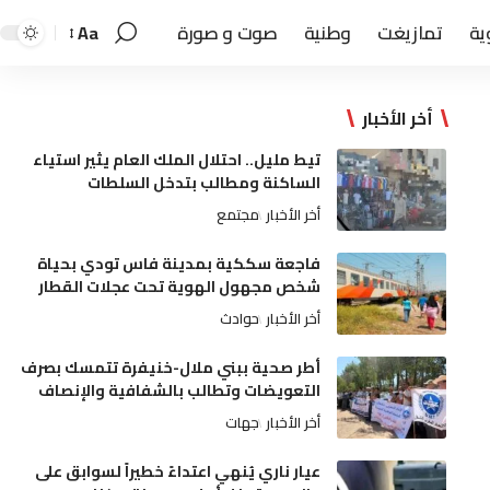
ية
تمازيغت
وطنية
صوت و صورة
Aa
أخر الأخبار
تيط مليل.. احتلال الملك العام يثير استياء
الساكنة ومطالب بتدخل السلطات
أخر الأخبار
مجتمع
فاجعة سككية بمدينة فاس تودي بحياة
شخص مجهول الهوية تحت عجلات القطار
أخر الأخبار
حوادث
أطر صحية ببني ملال-خنيفرة تتمسك بصرف
التعويضات وتطالب بالشفافية والإنصاف
أخر الأخبار
جهات
عيار ناري يُنهي اعتداءً خطيراً لسوابق على