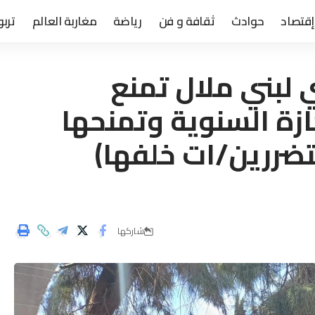
إقتصاد
حوادث
ثقافة و فن
رياضة
مغاربة العالم
تربو
لبني ملال تمنع
ة السنوية وتمنحها
ضررين/ات خلفها)
شاركها