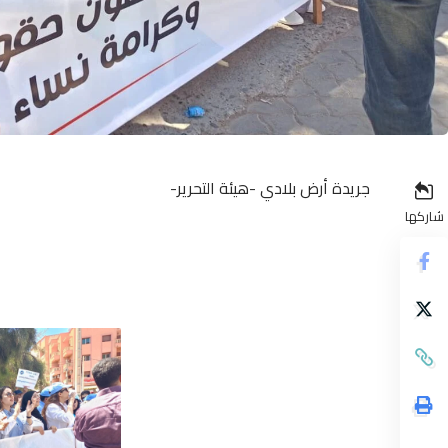
جريدة أرض بلادي -هيئة التحرير-
شاركها