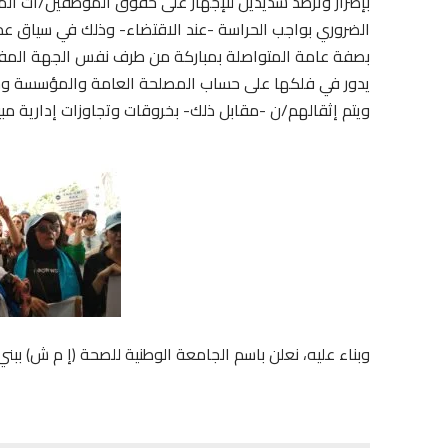
بإصرار وترصد شديدين للإجهاز على حقوق الموظفين/ات المس
الضروري بواجب الحراسة -عند الاقتضاء- وذلك في سياق ع
بصفة عامة المتواصلة بمباركة من طرف نفس الجهة المف
يدور في فلكها على حساب المصلحة العامة والمؤسسة و
ويتم إثقالهم/ن -مقابل ذلك- بخروقات وتجاوزات إدارية مبيت
وبناء عليه، نعلن باسم الجامعة الوطنية للصحة (إ م ش) ببني