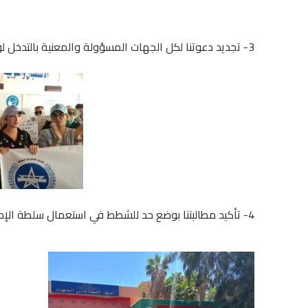
3- تجديد دعوتنا لكل الجهات المسؤولة والمعنية بالتدخل لوقف العبث بالمسؤولية ببني ملال.
4- تأكيد مطالبتنا بوضع حد للشطط في استعمال سلطة الإدارة بالمستشفى الجهوي لبني ملال والجهة.