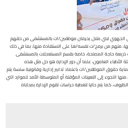
ئي الجهوي لبني ملال يحرمان موظفين/ات بالمستشفى من حقهم
يها، منهم من برمج/ت نفسه/ها على الاستفادة منها، بما في ذلك
تحت ذريعة حاجة المصلحة، خاصة بقسم المستعجلات بالمستشفى
ة الأطباء العامون، علما أن دور الإدارة هو حل مثل هذه
اية حقوق الموظفين/ات باعتماد تدابير إدارية وقانونية سلسة يتم
ا اللجوء إلى التعيينات المؤقتة أو المتوسطة الأمد للموارد التي
ظروف، كما يتم حاليا لتغطية حراسات تقوم الإدارة بمحاباة