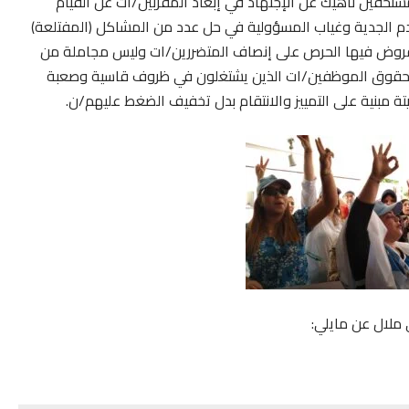
تحقين ناهيك عن الإجتهاد في إبعاد المقربين/ات عن القيام
دم الجدية وغياب المسؤولية في حل عدد من المشاكل (المفتلعة)
روض فيها الحرص على إنصاف المتضررين/ات وليس مجاملة من
حقوق الموظفين/ات الذين يشتغلون في ظروف قاسية وصعبة
ة مبنية على التمييز والانتقام بدل تخفيف الضغط عليهم/ن.
 ملال عن مايلي: