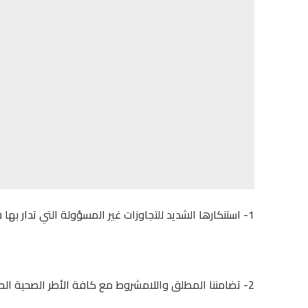
1- استنكارها الشديد للتجاوزات غير المسؤولة التي تدار بها شؤون قطاع الصحة ببني ملال.
2- تضامننا المطلق واللامشروط مع كافة الأطر الصحية الطبية والتمريضية والإدارية المتضررة من التمييز والتعسفات.