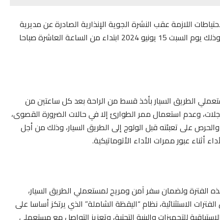
تياطات اللازمة عقب النشرة الجوية الإنذارية الصادرة عن مديرية
الأرصاد الجوية التي تعلن هبوب رياح قوية مع تطاير الغبار، وذلك يوم السبت 15 يونيو 2024 ابتداء من الساعة العاشرة صباحا
تعملي الطريق السيار بأخذ قسط من الراحة بعد كل ساعتين من
العجلات، وعدم استعمال ممر الطوارئ إلا في حالات الضرورة القصوى،
والحرص على تعبئته قبل الولوج إلى الطريق السيار، وذلك من أجل
اء أثناء عبور ممرات الأداء الأتوماتيكية.
 هذه الفترة ولضمان سفر آمن ومريح لمستعملي الطريق السيار،
الفترات الاستثنائية، نظام “اليقظة الشاملة” الذي يرتكز أساسا على
ستباقية للتجهيزات والبنية التحتية، وتعزيز التواصل مع مستعملي