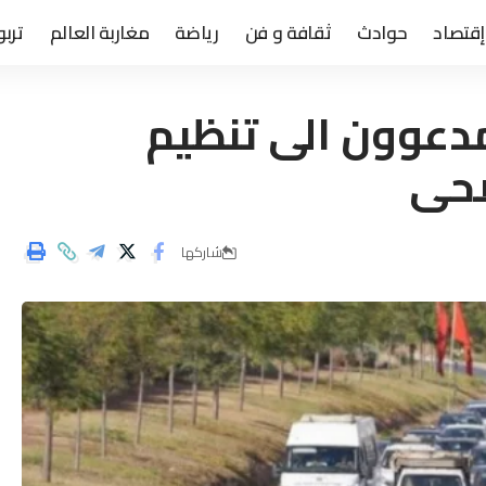
إقتصاد
حوادث
ثقافة و فن
رياضة
مغاربة العالم
تربو
دعوون الى تنظيم
اضحى
شاركها