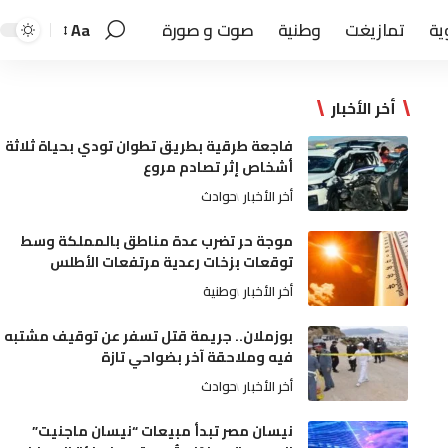
ية
تمازيغت
وطنية
صوت و صورة
Aa
أخر الأخبار
فاجعة طرقية بطريق تطوان تودي بحياة ثلاثة
أشخاص إثر تصادم مروع
أخر الأخبار
حوادث
موجة حر تضرب عدة مناطق بالمملكة وسط
توقعات بزخات رعدية مرتفعات الأطلس
أخر الأخبار
وطنية
بوزملان.. جريمة قتل تسفر عن توقيف مشتبه
فيه وملاحقة آخر بضواحي تازة
أخر الأخبار
حوادث
نيسان مصر تبدأ مبيعات “نيسان ماجنيت”