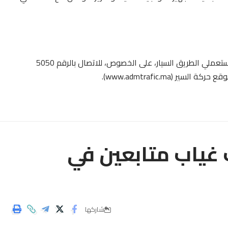
وأشار البلاغ إلى أنه للمزيد من المعلومات، تدعو الشركة مستعملي الطريق السيار، على الخصوص، للاتصال بالرقم 5050
 غياب متابعين في
شاركها