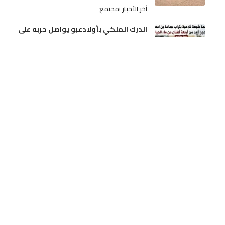
أخر الأخبار
مجتمع
الدرك الملكي بأولادعبو يواصل حربه على
ترويج الممنوعات.. مداهمة ضيعة فلاحية
بتراب جماعة بن امعاشو وحجز أزيد من أربعة
أطنان من ماء الحياة
أخر الأخبار
مجتمع
الجديدة.. آلة درس الحمص تنهي حياة فلاح
بدوار الرياينة
أخر الأخبار
حوادث
تدخلات استباقية لفرق المديرية الإقليمية بن
امسيك، سيدي عثمان و مولاي رشيد
أخر الأخبار
مجتمع