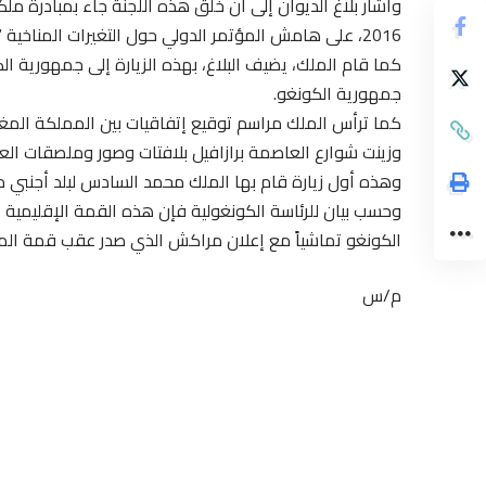
وأشار بلاغ الديوان إلى أن خلق هذه اللجنة جاء بمبادرة م
2016، على هامش المؤتمر الدولي حول التغيرات المناخية “كوب 22”.
كما قام الملك، يضيف البلاغ، بهذه الزيارة إلى جمهورية ا
جمهورية الكونغو.
كما ترأس الملك مراسم توقيع إتفاقيات بين المملكة المغر
وزينت شوارع العاصمة برازافيل بلافتات وصور وملصقات العا
وهذه أول زيارة قام بها الملك محمد السادس لبلد أجنبي م
وحسب بيان للرئاسة الكونغولية فإن هذه القمة الإقليمية
الكونغو تماشياً مع إعلان مراكش الذي صدر عقب قمة المن
م/س