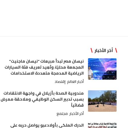
أخر الأخبار
نيسان مصر تبدأ مبيعات “نيسان ماجنيت”
المجمعة محليًا، وتُعِيد تعريف فئة السيارات
الرياضية المدمجة متعددة الاستخدامات
أخبار العالم
إقتصاد
مندوبية الصحة بأزيلال في واجهة الانتقادات
بسبب تدبير السكن الوظيفي وملاحقة ممرض
قضائياً
أخر الأخبار
مجتمع
الدرك الملكي بأولادعبو يواصل حربه على