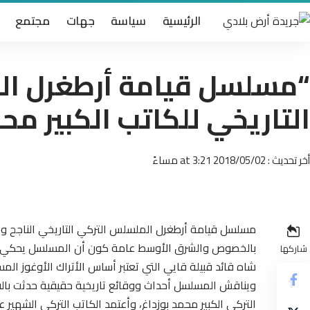
الرئيسية
سياسة
جهات
مجتمع
“مسلسل قيامة أرطغرل ال
التاريخي للكاتب الكبير محم
أخر تحديث : 2018/05/02 at 3:21 مساءً
مسلسل قيامة أرطغرل الملسلس التركي التاريخي الناجح 
بالخصوص والشرق الأوسط عامة كون أن المسلسل يحكي قصة
شاركها
شاه قائد قبيلة قايي التي تعتبر أساس الأتراك الأوغوز الم
ويناقش المسلسل أحداث ووقائع تاريخية حقيقية حدثت بالفع
التركي الكبير محمد بوزداغ، وأعتمد الكاتب التركي الشهير