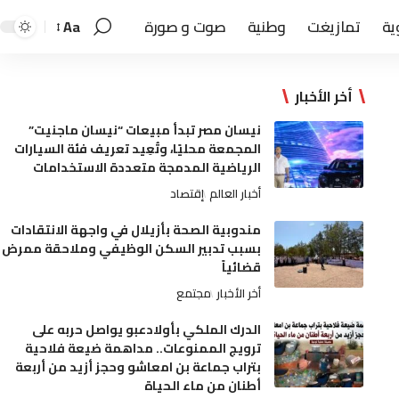
ية
تمازيغت
وطنية
صوت و صورة
Aa
أخر الأخبار
نيسان مصر تبدأ مبيعات “نيسان ماجنيت”
المجمعة محليًا، وتُعِيد تعريف فئة السيارات
الرياضية المدمجة متعددة الاستخدامات
أخبار العالم
إقتصاد
مندوبية الصحة بأزيلال في واجهة الانتقادات
بسبب تدبير السكن الوظيفي وملاحقة ممرض
قضائياً
أخر الأخبار
مجتمع
الدرك الملكي بأولادعبو يواصل حربه على
ترويج الممنوعات.. مداهمة ضيعة فلاحية
بتراب جماعة بن امعاشو وحجز أزيد من أربعة
أطنان من ماء الحياة