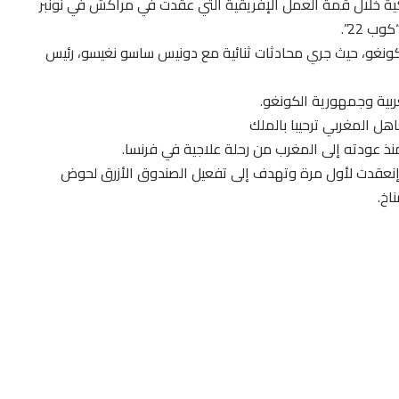
لكية خلال قمة العمل الإفريقية التي عقدت في مراكش في نونبر
لكونغو، حيث جري محادثات ثنائية مع دونيس ساسو نغيسو، رئيس
بية وجمهورية الكونغو.
هل المغربي ترحيبا بالملك
نذ عودته إلى المغرب من رحلة علاجية في فرنسا.
 إنعقدت لأول مرة وتهدف إلى تفعيل الصندوق الأزرق لحوض
اخ.