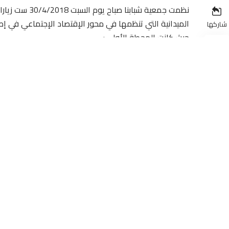
نظمت جمعية شبابنا صباح يوم السبت 30/4/2018 ست زيارات في إطار الخرجات
الميدانية التي تنظمها في محور الإقتصاد الإجتماعي في إطا
شاركها
حيث كانت المحطة الأولى :
لتعاونية تاموعجات لإنتاج خل التفاح
مشروع إنتاج خل التفاح مند منتصف 2017
المحطة الثانية :
تعاونية النجاح الفلاحية لإنتاج الحليب ومشتقاته
وهي تعاونية تأسست مطلع سن
15 امرأة “بومية”
وهي تعاونية حاصلة على تتويجات متعددة في عدة معارض خا
المحطة الثالثة :
تعاونية تودرت أغروم لإنتاج الكسكس والنسيج والحلويات
وهي تعاونية تشغل 15امرأة تشرف على نشاط 
النسيج والزربية “بومية”
المحطة الرابعة :