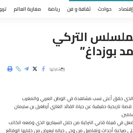
إقتصاد
حوادث
ثقافة و فن
رياضة
مغاربة العالم
تربو
ملسلس التركي
د بوزداغ”
شاركها
والذي حقق أعلى نسب مشاهدة في الوطن العربي والمغرب
 تاريخية حقيقية عن حياة القائد الغازي أرطغرل بن سليمان
سلمين.
ل في قبيلة قايي التركية من خلال السيناريو الذي وضعه الكاتب
 على صياغة أحداث وتفاصيل من وحي خياله ليعرض من خلالها الوقائع