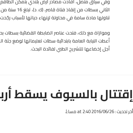
وفي سياق متّصل، أفادت مصادر أرض بلادي بتمكّن الطاقم 
الثاني بسطات م
تناولها مادة سامة في محاولة لإنهاء حياتها لأسباب رجّحت 
وموازاة مع ذلك، فتحت عناصر الضابطة القضائية بسطات بحث
أعطت النيابة العامة بابتدائية سطات تعليماتها لوضع جثة 
أجل إخضاعها للتشريح الطبي لفائدة البحث.
إقتتال بالسيوف يسقط أرب
أخر تحديث : 2016/06/26 at 2:40 مساءً