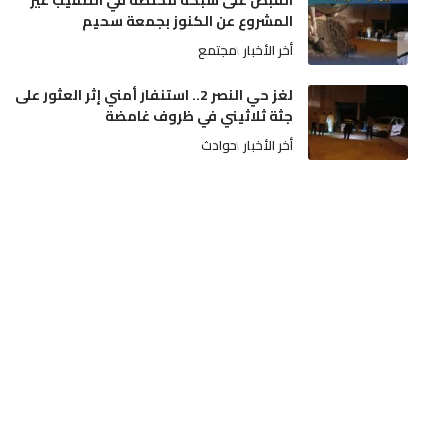
القبض على شبكة مختصة في التنقيب غير
المشروع عن الكنوز بجمعة سحيم
أخر الأخبار
مجتمع
لغز حي النصر 2.. استنفار أمني إثر العثور على
جثة ثلاثيني في ظروف غامضة
أخر الأخبار
حوادث