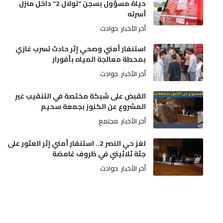
حياة مسؤول بسجن “تولال 2” داخل منزل
أسرته
أخر الأخبار
حوادث
استنفار أمني وصحي إثر حادث تسرب غازي
بمحطة معالجة المياه بأفورار
أخر الأخبار
حوادث
القبض على شبكة مختصة في التنقيب غير
المشروع عن الكنوز بجمعة سحيم
أخر الأخبار
مجتمع
لغز حي النصر 2.. استنفار أمني إثر العثور على
جثة ثلاثيني في ظروف غامضة
أخر الأخبار
حوادث