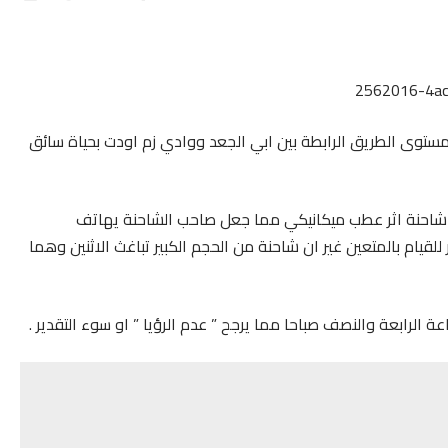
توى الطريق الرابطة بين ابي الجعد ووادي زم اودت بحياة سائق
شاحنة اثر عطب ميكانيكي مما جعل صاحب الشاحنة يهاتف
لقيام بالمتعين غير ان شاحنة من الحجم الكبير تباغث الاثنين وهما
الرابعة والنصف صباحا مما يرجح ” عدم الرؤيا ” او سوء التقدير .