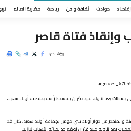
إقتصاد
حوادث
ثقافة و فن
رياضة
مغاربة العالم
تربو
وإنقاذ فتاة قاصر
شاركها
ي بسطات بعد تناوله مبيد فئران بمسقط رأسه بمنطقة أولاد سعيد،
 مصادر أرض بلادي فإن الشاب، البالغ من العمر 29 سنة والمنحدر من دوار أولاد سي مومن بجماعة أولاد سعيد، كان قد
ات بعد تناوله مبيد فئران لوضع حد لحياته، لأسباب لازالت