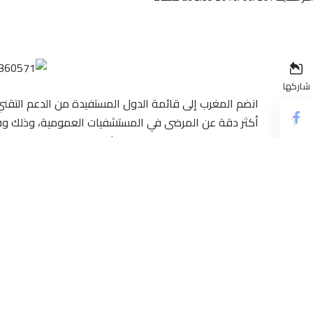
شاركها
انضم المغرب إلى قائمة الدول المستفيدة من الدعم التقن
Philanthropies”، صاحبة هذا المشروع.
وتعهدت المجموعة الأمريكية الشهيرة بتمويل الأنشطة ال
الأكثر دخلا أو التي يحصل فيها المواطنون على دخل متوس
سكان البلدان التي ستستفيد من هذا البرنامج.
وتعد مشكلة عدم التوفر على ملفات طبية دقيقة للمرضى م
في المغرب أو في الدول الفقيرة. كما أن الملفات الطبية ا
والكافية، “وهو ما يحد من قدرة الأطباء على اتخاذ القرارات 