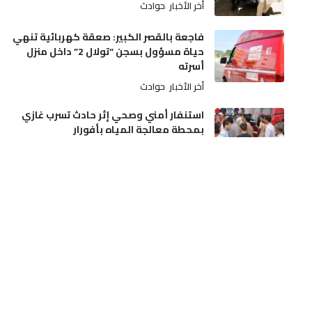
أخر الأخبار
حوادث
فاجعة بالقصر الكبير: صعقة كهربائية تنهي
حياة مسؤول بسجن “تولال 2” داخل منزل
أسرته
أخر الأخبار
حوادث
استنفار أمني وصحي إثر حادث تسرب غازي
بمحطة معالجة المياه بأفورار
أخر الأخبار
حوادث
القبض على شبكة مختصة في التنقيب غير
المشروع عن الكنوز بجمعة سحيم
أخر الأخبار
مجتمع
لغز حي النصر 2.. استنفار أمني إثر العثور على
جثة ثلاثيني في ظروف غامضة
أخر الأخبار
حوادث