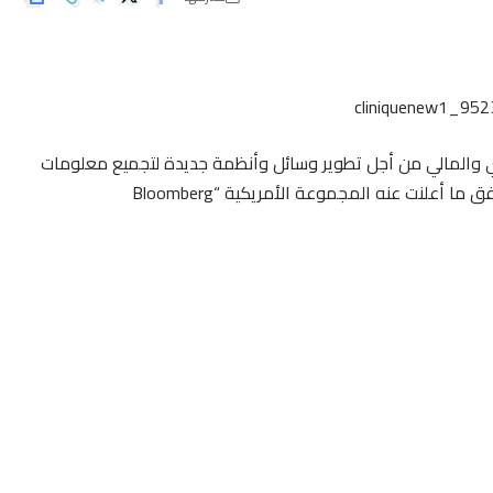
ي والمالي من أجل تطوير وسائل وأنظمة جديدة لتجميع معلومات
أكثر دقة عن المرضى في المستشفيات العمومية، وذلك وفق ما أعلنت عنه المجموعة الأمريكية “Bloomberg
مرتبة بحسب التوفر على نظام معلومات دقيق حول المرضى في
المستشفيات، وتبلغ قيمة هذا التمويل مليار درهم موزع على 18 دولة من بينها المغرب. وقالت المؤسسة إنها اختارت الدول
ط، وأن هذا البرنامج سيهم حوالي مليار نسمة، هم مجموع عدد
ن بين المعضلات التي تعاني منها العديد من المستشفيات، سواء
لتي يتم فتحها لزوار المستشفيات لا تقدم المعلومات الدقيقة
المناسبة”.