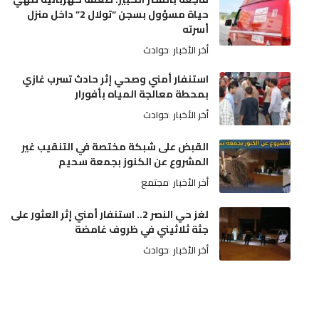
حياة مسؤول بسجن “تولال 2” داخل منزل
أسرته
أخر الأخبار
حوادث
استنفار أمني وصحي إثر حادث تسرب غازي
بمحطة معالجة المياه بأفورار
أخر الأخبار
حوادث
القبض على شبكة مختصة في التنقيب غير
المشروع عن الكنوز بجمعة سحيم
أخر الأخبار
مجتمع
لغز حي النصر 2.. استنفار أمني إثر العثور على
جثة ثلاثيني في ظروف غامضة
أخر الأخبار
حوادث