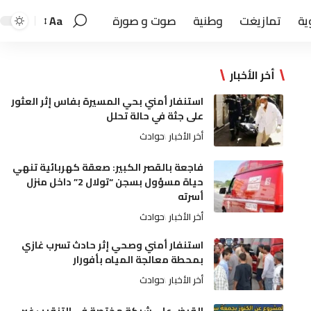
ية
تمازيغت
وطنية
صوت و صورة
Aa
أخر الأخبار
استنفار أمني بحي المسيرة بفاس إثر العثور
على جثة في حالة تحلل
أخر الأخبار
حوادث
فاجعة بالقصر الكبير: صعقة كهربائية تنهي
حياة مسؤول بسجن “تولال 2” داخل منزل
أسرته
أخر الأخبار
حوادث
استنفار أمني وصحي إثر حادث تسرب غازي
بمحطة معالجة المياه بأفورار
أخر الأخبار
حوادث