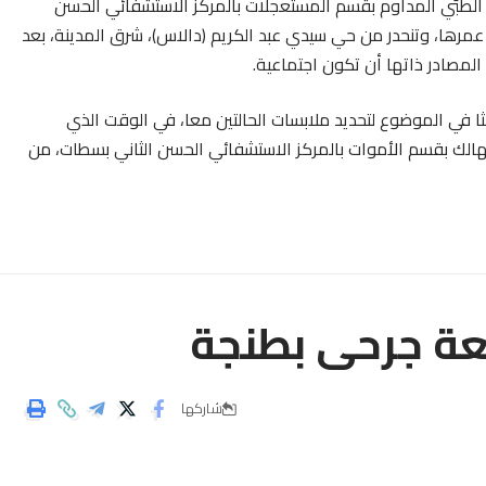
الطبّي المداوم بقسم المستعجلات بالمركز الاستشفائي الحسن
ن إنقاذ فتاة قاصر، (ك. د)، تبلغ 16 سنة من عمرها، وتنحدر من حي سيدي عبد الكريم (دالاس)، شرق المدينة، بعد
المصادر ذاتها أن تكون اجتماعية.
ا في الموضوع لتحديد ملابسات الحالتين معا، في الوقت الذي
الهالك بقسم الأموات بالمركز الاستشفائي الحسن الثاني بسطات، من
عة جرحى بطنجة
شاركها