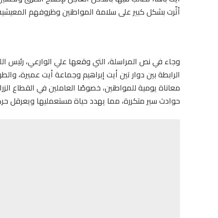
أثّرت بشكل كبير على سلامة المواطنين وظروفهم المعيشية
وجاء في نص المراسلة، التي وقعها علي الوارعي، رئيس الل
الرابطة بين دوار تين أيت إبراهيم وجماعة أيت عميرة، والط
معاناة يومية للمواطنين، خصوصًا العاملين في القطاع الز
حوادث سير متكررة، مما يهدد حياة مستعمليها ويعرقل حرك