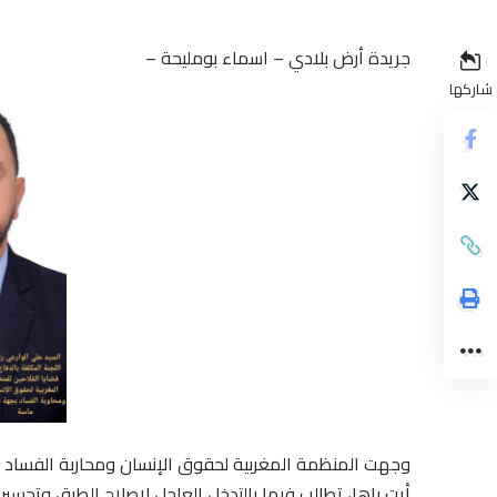
جريدة أرض بلادي – اسماء بومليحة –
شاركها
وجهت المنظمة المغربية لحقوق الإنسان ومحاربة الفساد
أيت باها، تطالب فيها بالتدخل العاجل لإصلاح الطرق وتحسين