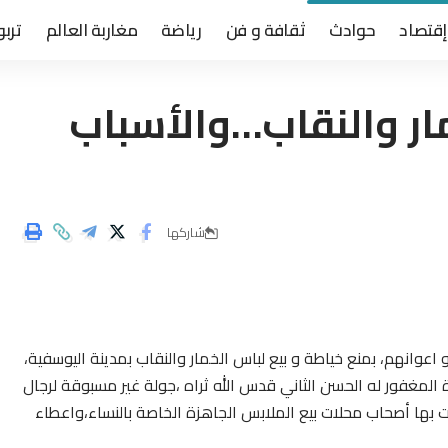
إقتصاد
حوادث
ثقافة و فن
رياضة
مغاربة العالم
تربو
ار والنقاب…والأسباب
شاركها
عوانهم، بمنع خياطة و بيع لباس الخمار والنقاب بمدينة اليوسفية،
المغفور له الحسن الثاني قدس الله ثراه ،جولة غير مسبوقة لرجال
 بها أصحاب محلات بيع الملابس الجاهزة الخاصة بالنساء،واعطاء