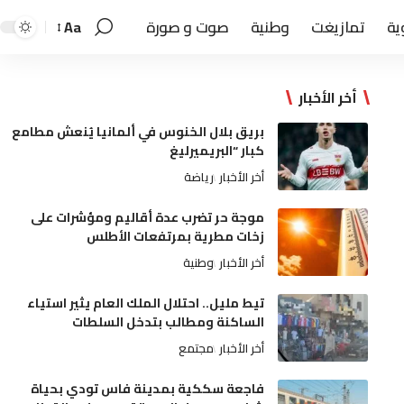
ية
تمازيغت
وطنية
صوت و صورة
Aa
أخر الأخبار
بريق بلال الخنوس في ألمانيا يُنعش مطامع
كبار “البريميرليغ
أخر الأخبار
رياضة
موجة حر تضرب عدة أقاليم ومؤشرات على
زخات مطرية بمرتفعات الأطلس
أخر الأخبار
وطنية
تيط مليل.. احتلال الملك العام يثير استياء
الساكنة ومطالب بتدخل السلطات
أخر الأخبار
مجتمع
فاجعة سككية بمدينة فاس تودي بحياة