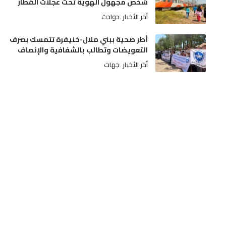
شخص مجهول الهوية تحت عجلات القطار
أخر الأخبار
حوادث
أطر صحية ببني ملال-خنيفرة تتمسك بصرف
التعويضات وتطالب بالشفافية والإنصاف
أخر الأخبار
جهات