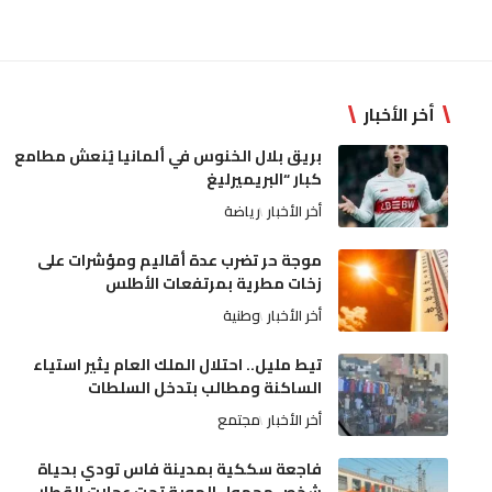
أخر الأخبار
بريق بلال الخنوس في ألمانيا يُنعش مطامع
كبار “البريميرليغ
أخر الأخبار
رياضة
موجة حر تضرب عدة أقاليم ومؤشرات على
زخات مطرية بمرتفعات الأطلس
أخر الأخبار
وطنية
تيط مليل.. احتلال الملك العام يثير استياء
الساكنة ومطالب بتدخل السلطات
أخر الأخبار
مجتمع
فاجعة سككية بمدينة فاس تودي بحياة