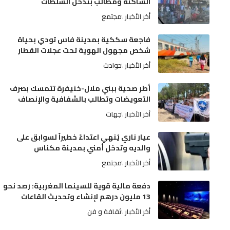
الساكنة ومطالب بتدخل السلطات
أخر الأخبار
مجتمع
فاجعة سككية بمدينة فاس تودي بحياة
شخص مجهول الهوية تحت عجلات القطار
أخر الأخبار
حوادث
أطر صحية ببني ملال-خنيفرة تتمسك بصرف
التعويضات وتطالب بالشفافية والإنصاف
أخر الأخبار
جهات
عيار ناري يُنهي اعتداءً خطيراً لسوابق على
والديه وتدخل أمني بمدينة مكناس
أخر الأخبار
مجتمع
دفعة مالية قوية للسينما المغربية: رصد نحو
13 مليون درهم لإنشاء وتحديث القاعات
أخر الأخبار
ثقافة و فن