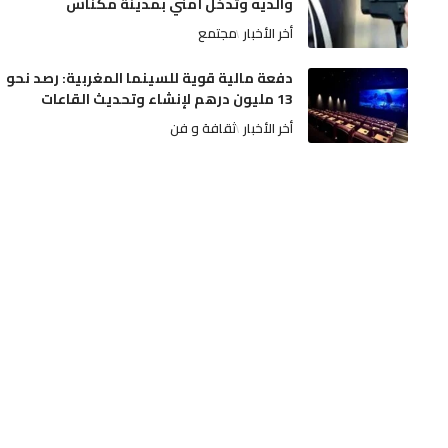
والديه وتدخل أمني بمدينة مكناس
أخر الأخبار
مجتمع
دفعة مالية قوية للسينما المغربية: رصد نحو
13 مليون درهم لإنشاء وتحديث القاعات
أخر الأخبار
ثقافة و فن