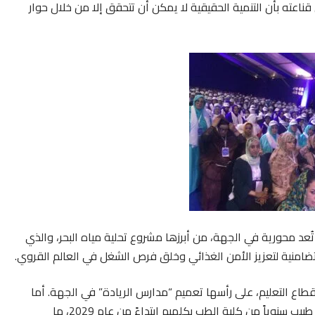
 قناعته بأن التنمية الحقيقية لا يمكن أن تتحقق إلا من خلال حوار
ُعد محورية في الجهة، من أبرزها مشروع تحلية مياه البحر، والذي
لتضامنية لتعزيز الأمن الغذائي وخلق فرص الشغل في العالم القروي.
 التعليم، على رأسها تعميم “مدارس الريادة” في الجهة. أما
في قطاع الصحة، فقد وعد رئيس الحكومة ببدء تخريج 100 طبيب سنوياً من كلية الطب بكلميم ابتداءً من عام 2029، ما