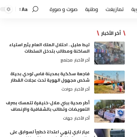
ية
تمازيغت
وطنية
صوت و صورة
Aa
أخر الأخبار
تيط مليل.. احتلال الملك العام يثير استياء
الساكنة ومطالب بتدخل السلطات
أخر الأخبار
مجتمع
فاجعة سككية بمدينة فاس تودي بحياة
شخص مجهول الهوية تحت عجلات القطار
أخر الأخبار
حوادث
أطر صحية ببني ملال-خنيفرة تتمسك بصرف
التعويضات وتطالب بالشفافية والإنصاف
أخر الأخبار
جهات
عيار ناري يُنهي اعتداءً خطيراً لسوابق على