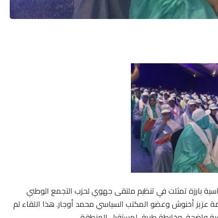
، يوم السبت 31 ماي 2025، محطة سياسية بارزة تمثلت في تنظيم ملتقى جهوي لحزب التجمع الوطني
ومة عزيز أخنوش وعضو المكتب السياسي محمد أوجار. هذا اللقاء لم
ية واضحة، وخارطة طريق لمستقبل المنطقة.