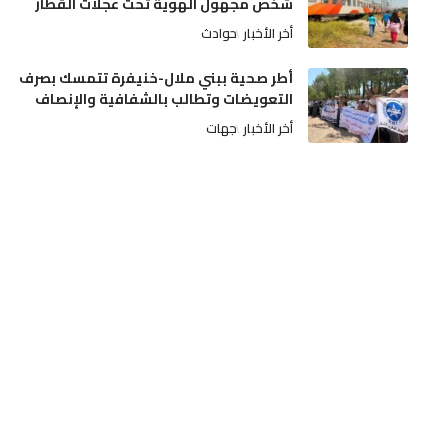
شخص مجهول الهوية تحت عجلات القطار
أخر الأخبار
حوادث
أطر صحية ببني ملال-خنيفرة تتمسك بصرف
التعويضات وتطالب بالشفافية والإنصاف
أخر الأخبار
جهات