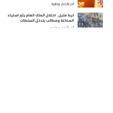
أخر الأخبار
وطنية
تيط مليل.. احتلال الملك العام يثير استياء
الساكنة ومطالب بتدخل السلطات
أخر الأخبار
مجتمع
فاجعة سككية بمدينة فاس تودي بحياة
شخص مجهول الهوية تحت عجلات القطار
أخر الأخبار
حوادث
أطر صحية ببني ملال-خنيفرة تتمسك بصرف
التعويضات وتطالب بالشفافية والإنصاف
أخر الأخبار
جهات