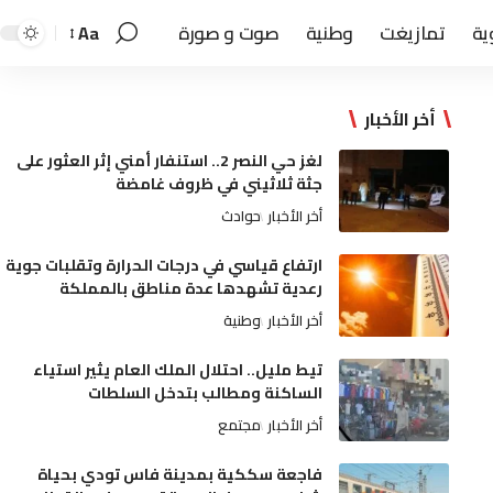
ية
تمازيغت
وطنية
صوت و صورة
Aa
أخر الأخبار
لغز حي النصر 2.. استنفار أمني إثر العثور على
جثة ثلاثيني في ظروف غامضة
أخر الأخبار
حوادث
ارتفاع قياسي في درجات الحرارة وتقلبات جوية
رعدية تشهدها عدة مناطق بالمملكة
أخر الأخبار
وطنية
تيط مليل.. احتلال الملك العام يثير استياء
الساكنة ومطالب بتدخل السلطات
أخر الأخبار
مجتمع
فاجعة سككية بمدينة فاس تودي بحياة