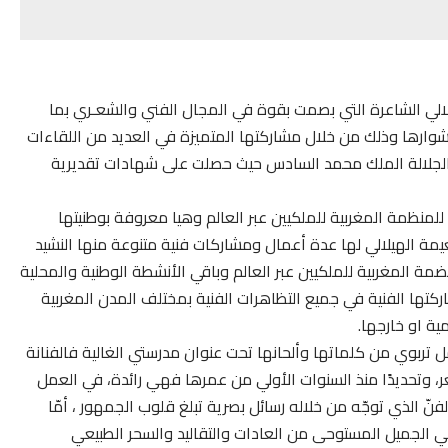
هيلالي الشاعرة التي بصمت بقوة في المجال الفني والشعـري بما
رها وذلك من خلال مشاركتها المتميزة في العديد من اللقاءات
ب الجلالة الملك محمد السادس حيث حصلت على شهادات تقديرية
للمنظمة المغربية للملكيين عبر العالم وهيا معروفة بوطنيتها
يمة الهيلالي لها عدة أعمال ومشاركات فنية متنوعة منها النشيد
مة المغربية للملكيين عبر العالم وباقي الأنشطة الوطنية والمحلية
تها الفنية في جميع التظاهرات الفنية بمختلف المدن المغربية
ة او خارجها.
ل تربوي من كلماتها وألحانها تحت عنوان مدرستي الغالية فالفنانة
صغر، وتحديدًا منذ السنوات الأولي من عمرها فهي رائدة، في العمل
نّ الذي توجّه من خلاله رسائل بصرية تبلغ قلوب الجمهور ، أمّا
ئي الجميل المستوحى من العادات والتقاليد والسحر الطبيعي