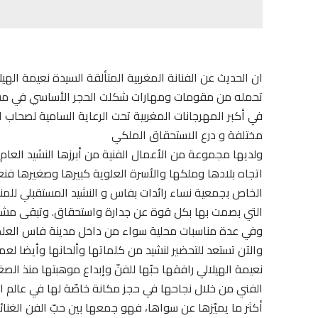
ان الحديث عن الفنانة المغربية المتألقة السيدة نعيمة ال
تحمله من مقومات ومهارات شكلت الحجر الأساسي في مشوا
في أكبر المهرجانات المغربية تحت الرعاية السامية لصحا
مختلفة و درع الاستحقاق الملكي
ولديها مجموعة من الأعمال الفنية من أبرزها النشيد العام 
اتجاه بلادها وملكها والأسرة العلوية كبيرها وصغيرها فنع
الخاص بجمعية نساء رائدات بفاس و النشيد المستقبلي للمنض
التي بصمت بها بكل قوة عن جدارة واستحقاق. وتبقى مشارك
وفي عدة مناسبات محلية سواء من داخل مدينة فاس العلمي
والآن تستعد للتحضير لنشيد من كلماتها وألحانها وأيضا لعم
نعيمة الهيلالي رافقها حبّها للفنّ وإبداع موهبتها منذ ال
الفني من خلال نجاحها في حجز مكانة خاصّة لها في عالم الف
أكثر ما يميّزها عن سواها، فهو جمعها بين حبّ الفن الغنا