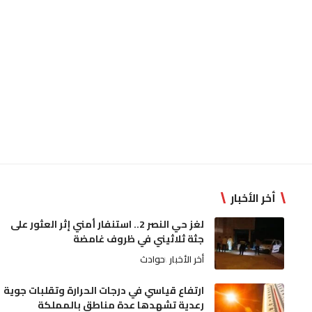
أخر الأخبار
لغز حي النصر 2.. استنفار أمني إثر العثور على
جثة ثلاثيني في ظروف غامضة
أخر الأخبار
حوادث
ارتفاع قياسي في درجات الحرارة وتقلبات جوية
رعدية تشهدها عدة مناطق بالمملكة