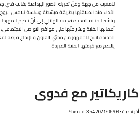
للمغرب من جهة وفنّ تحريك الصور الإبداعية بقالب فني جمي
الأداء منذ انطلاقتها بطريقة مبسّطة وسلسة تلامس الروح م
وتشير الفنانة القديرة نعيمة الهلالي إلى أنّ تنظيم المهرجان
أعمالها الفنية ونشر فنّها على مواقع التواصل الاجتماعي، ت
الجديدة لتتيح للجمهور من محبّي الفنون والإبداع فرصة لمع
يتلاءم مع قيمتها الفنية الفريدة.
كاريكاتير مع فدوى
أخر تحديث : 2021/06/03 at 8:54 مساءً