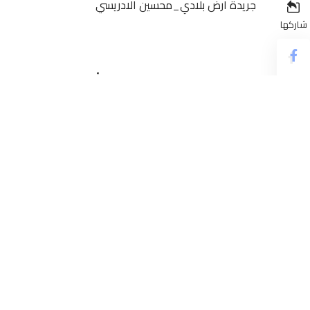
جريدة ارض بلادي_محسين الادريسي
شاركها
مني فريق سريع وادي زم بالهزيمة أمام ضيفه الرجاء البي
على أرضية ملعب المجمع للفوسفاط ، برسم مؤجل الدورة ال 17 من البطولة الوطنية الاحترافية “إنوي” لكر
الحكم سمير الكزاز الذي اعلن عن بداية الشوط الأول بين فري
وبدأت أحداث الشوط الأول بضغط من لاعبي الرجاء البيضاوي
سريع وادي زم.