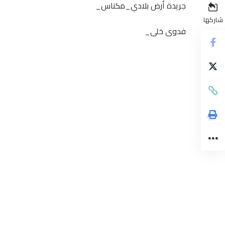
جريدة أرض بلادي_مكناس_
شاركها
فدوى خلى_