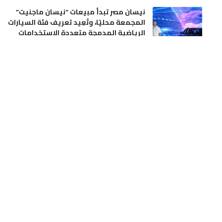
نيسان مصر تبدأ مبيعات “نيسان ماجنيت”
المجمعة محليًا، وتُعِيد تعريف فئة السيارات
الرياضية المدمجة متعددة الاستخدامات
أخبار العالم
إقتصاد
مندوبية الصحة بأزيلال في واجهة الانتقادات
بسبب تدبير السكن الوظيفي وملاحقة ممرض
قضائياً
أخر الأخبار
مجتمع
الدرك الملكي بأولادعبو يواصل حربه على
ترويج الممنوعات.. مداهمة ضيعة فلاحية
بتراب جماعة بن امعاشو وحجز أزيد من أربعة
أطنان من ماء الحياة
أخر الأخبار
مجتمع