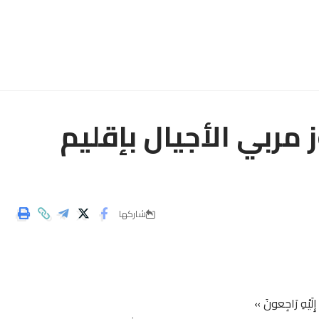
مربي الأجيال بإقليم
شاركها
ـا إِلَيْهِ رَاجِعونَ »