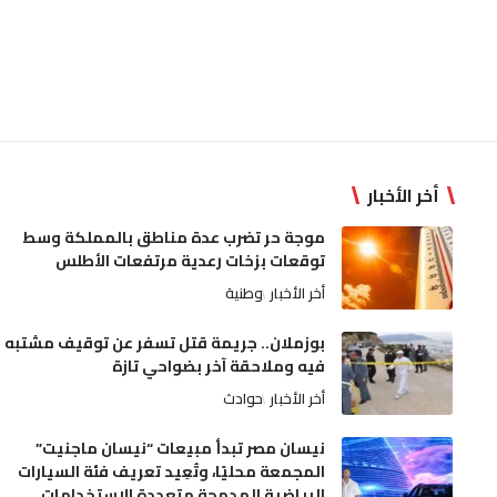
أخر الأخبار
موجة حر تضرب عدة مناطق بالمملكة وسط
توقعات بزخات رعدية مرتفعات الأطلس
أخر الأخبار
وطنية
بوزملان.. جريمة قتل تسفر عن توقيف مشتبه
فيه وملاحقة آخر بضواحي تازة
أخر الأخبار
حوادث
نيسان مصر تبدأ مبيعات “نيسان ماجنيت”
المجمعة محليًا، وتُعِيد تعريف فئة السيارات
الرياضية المدمجة متعددة الاستخدامات