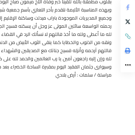
بقلوب مطمئنة بالله تلقينا خبر وفاة الأخ ميمون صباح اليوم الجمعة 22 مارس2019 بمنزله
وبهذه المناسبة الأليمة نتقدم بأحر التعازي بآسم جمعية
وجميع المديريات الموجودة بتراب ميدلت وساكنة الإقليم إلى
رحمته الواسعة سائلين المولى عز وجل أن يسكنه فسيح الجنان
لله ما أعطى ولله ما أخذ فاللهم لا نسألك الرد في القضاء 
ونقه من الذنوب والخطايا كما ينقى الثوب الأبيض من الدنس
فاللهم آرحمه وأنزله فسيح جناتك مع الصديقين والشهداء و
لله وإن إليه راجعون آمين يا رب العالمين والحمد لله على 
وسيوارى جثمان الفقيد اليوم بمقبرة الساحة الخضراء بعد
مراسلة / سلمات : أرض بلادي