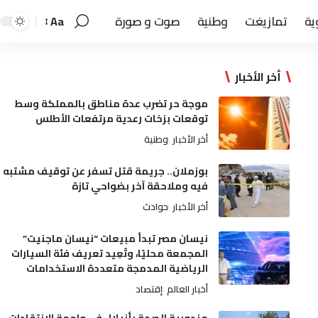
ية
تمازيغت
وطنية
صوت و صورة
Aa
أخر الأخبار
موجة حر تضرب عدة مناطق بالمملكة وسط
توقعات بزخات رعدية مرتفعات الأطلس
أخر الأخبار
وطنية
بوزملان.. جريمة قتل تسفر عن توقيف مشتبه
فيه وملاحقة آخر بضواحي تازة
أخر الأخبار
حوادث
نيسان مصر تبدأ مبيعات “نيسان ماجنيت”
المجمعة محليًا، وتُعِيد تعريف فئة السيارات
الرياضية المدمجة متعددة الاستخدامات
أخبار العالم
إقتصاد