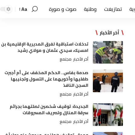
ية
تمازيغت
وطنية
صوت و صورة
Aa
أخر الأخبار
تدخلات استباقية لفرق المديرية الإقليمية بن
امسيك، سيدي عثمان و مولاي رشيد
أخر الأخبار
مجتمع
صدمة بفاس.. الحكم المخفف على أم أجبرت
طفليها وأخويهما على التسول وتجنيبها
السجن النافذ
أخر الأخبار
مجتمع
الجديدة: توقيف شخصين لصلتهما بجرائم
سرقة المنازل وتصريف المسروقات
أخر الأخبار
مجتمع