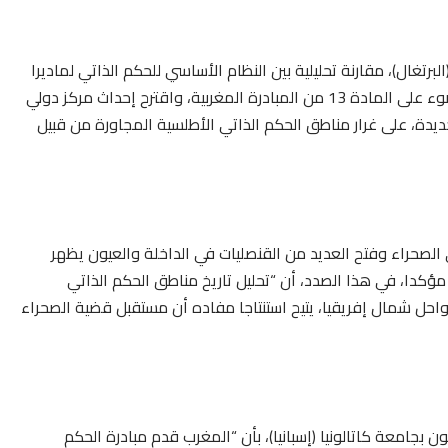
لبرتغال)، مقارنة تحليلية بين النظام الأساسي للحكم الذاتي لماديرا
والمبادرة المغربية للحكم الذاتي. وفي هذا الإطار، سلط الضوء على المادة 13 من المبادرة المغربية، واقترح إحداث مركز دولي
يدة، على غرار مناطق الحكم الذاتي الأطلسية المجاورة من قبيل
لى الصحراء وفتح العديد من القنصليات في الداخلة والعيون يظهر
مؤكدا، في هذا الصدد، أن “تحليل تاريخ مناطق الحكم الذاتي
وسواحل شمال إفريقيا، يتيح استنتاجا مفاده أن مستقبل قضية الصحراء
 بجامعة كاتالونيا (إسبانيا)، بأن “المغرب قدم مبادرة الحكم