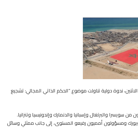
الاثنين، ندوة دولية تناولت موضوع “الحكم الذاتي المجالي: تشجيع
من سويسرا والبرتغال وإسبانيا والدنمارك وإندونيسيا وتنزانيا.
هم سفراء في نيويورك ومسؤولون أمميون رفيعو المستوى، إلى جانب ممثلي وسائل