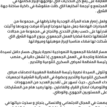
ازمة على رفع كل التحديات التي تواجهها لإبراز مكانتها في
جتمع و ترجمة أفكارها التي ظلت منقوشة في ذاكرة ساكنة جهة
رق .
ل إصرار هذه المرأة، الوجدية وانخراطها في مجموعة من
بادرات الهادفة جعل منها نموذجا لإمرأة فرضت وجودها وأثبتت
تها على كسب رهان التحدي والنجاح في مجموعة من مجالات
غالها خاصة قضايا العمل الجمعوي بربوع الجهة الشرق التي
ت لها فضاء مناسبا لإبراز موهبتها وميولاتها.
ر الفاعلة الجمعوية النموذجية نصيرة بنيوال ،مسار حافل لسيدة
ضلة وناجحة في العمل الجمعوي إذ تشغل حاليا في منصب
سة المنظمة لمرضى السكري للتوعية والتدبير .
ولى السيدة نصيرة رئيسة المنظمة المغربية لاصدقاء مرضى
كري للتوعية والتدبير وعضوة في الفدرآلية الشرقية لجمعيات
 السكري ، حيث تسهر على تقديم العديد من المجهودات
توصيات لصناع القرار، والفاعلين ، ولها رصيد هام من المشاركات
 المستويين الجهوي والوطني.
ت في المجال الاجتماعي والانساني بنجاح و سخرت حياتها في