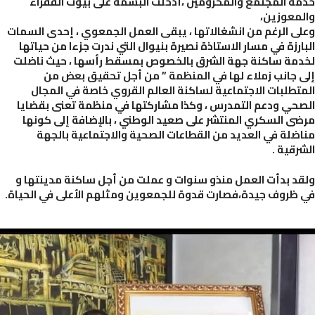
ة المجتمع والمحرومين ،أدخلت البسمة على بيوت الفقراء
معوزين،
ى الرغم من انشغالاتها ، يبقى العمل الجمعوي ، إحدى السمات
ارزة في مسار الاستاذة نصيرة بنيوال التي ندرت جزءا من حياتها
مة ساكنة جهة الشرق بالخصوص بمسقط رأسها ، حيث ناضلت
 جانب زملاء لها في المنظمة ” من أجل تحقيق بعض من
تطلبات الاجتماعية لساكنة العالم القروي خاصة في المجال
حي ودعم التمدرس ، وكذا مشاركتها في منظمة تعنى بقضايا
ى السكري المنتشر على صعيد الوطني ، بالإضافة إلى كونها
ضلة في العديد من القطاعات الصحية والاجتماعية بالجهة
رقية .
د بدأت العمل منذو سنوات و عملت من أجل ساكنة مدينتها و
ظروف جيدة،فصارت قدوة للجمعوين ومثلهم الأعلى في الحياة.