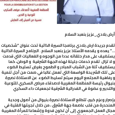
 بلادي_عزيز بنعبد السلام
م جريدة ارض بلادي برنامجا السيرة الذاتية تحت عنوان “شخصيات
عده و يقدمه الأستاذ عزيز بنعبد السلام . البرنامج السيرة الذاتية
ضيف على مدار حلقاته عددا من الوجوه و الفعاليات التي قدمت
ا تزال تقدم خدمات جليلة لهذه الجهة الشرقية و الوطن، كما
ضيف ثلة من الشباب المبادر و الطموح بغرض تسليط الضوء
 تلك الشريحة الواسعة التي تعمل غالبا في صمت من أجل تنمية
فاهية المجتمع اليوم سيتم تسليط الضوء عن الاستاذة نصيرة
وال رئيسة المنظمة المغربية لاصدقاء مرضى السكري للتوعية
تدبير و عضوة في الفدرالية الشرقية لجمعيات داء السكري
رار وعزم كبير، تتطلع الاستاذة نصيرة بنيوال من أصول وجدية
نحدرة من قلب عاصمة جهة الشرق ، من خلال تجربتها الفتية في
ل العمل الجمعوي إلى أن تكون قدوة وإشعاعا للمرأة المغربية