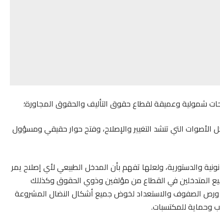
 كل الأصوات التي تنشد التغيير والإصلاح، وفتح حوار حقيقي ومسؤول
انونية والدستورية، ولعلها تفهم بأن المدخل الطبيعي لأي إصلاح يمر
لجميع المتدخلين في القطاع من مؤلفين وذوي الحقوق وكذللك
لية ورص الصفوف والاستعداد لخوض جميع أشكال النضال المشروعة
لب وحماية للمكتسبات.