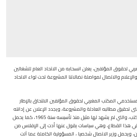
بي لحقوق المؤلفين، يعلن انسحابه من الاتحاد العام للشغالين
الإعلام والاتصال لمواصلة نضالاتنا المشروعة تحت لواء الاتحاد
ومستخدمي المكتب المغربي لحقوق المؤلفين الالتحاق بالإطار
حتى تحقيق مطالبه العادلة والمشروعة، ويجدد الإعلان عن إدانته
وشجبه واستنكاره لكل المنزلقات الخطيرة التي يعرفها المكتب، والتي لم يشهد لها مثيل منذ تأسيسه سنة 1965، كما يحمل
عة في هذا القطاع، وهي سياسات يقول عنها أدت إلى الإفلاس من
ن، ويحمل وزير الاتصال شخصيا ، المسؤولية الكاملة عما آلت