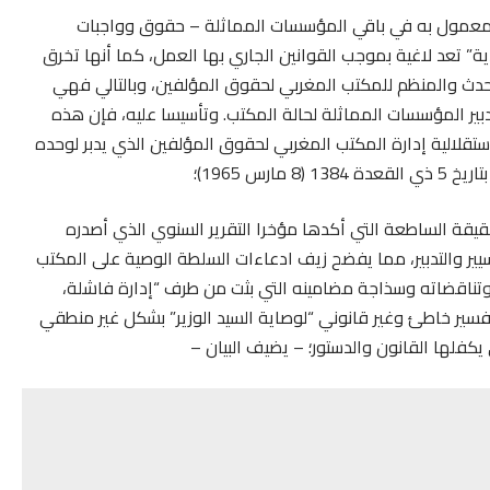
معمول به في باقي المؤسسات المماثلة – حقوق وواجبات
ة” تعد لاغية بموجب القوانين الجاري بها العمل، كما أنها تخرق
لمحدث والمنظم للمكتب المغربي لحقوق المؤلفين، وبالتالي فهي
تدبير المؤسسات المماثلة لحالة المكتب. وتأسيسا عليه، فإن هذه
ستقلالية إدارة المكتب المغربي لحقوق المؤلفين الذي يدبر لوحده
قة الساطعة التي أكدها مؤخرا التقرير السنوي الذي أصدره
ير والتدبير، مما يفضح زيف ادعاءات السلطة الوصية على المكتب
ناقضاته وسذاجة مضامينه التي بثت من طرف “إدارة فاشلة،
ر خاطئ وغير قانوني “لوصاية السيد الوزير” بشكل غير منطقي
لها القانون والدستور؛ – يضيف البيان –