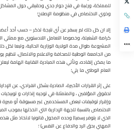
للمملكة، ورغبة في فتح حوار جدي وحقيقي حول المشاكل ال
وذوي الاختصاص في منظومة الإصلاح؛
إلا ان كل ذلك لم يسفر عن أي نتيجة تذكر – حسب أحد أعضا
كرامة الشغيلة، وخصوصا التعامل اللادستوري مع ممثلي ا
المشروعة طوال مدة الولاية الوزارية الحالية، وتبعا لكل ذ
من الجامعة الوطنية للصحافة والاعلام والاتصال، تنظيم ي
ما يمكن إنقاده، وتأتي هذه المبادرة النقابية الهامة ليعل
العام الوطني ما يلي؛
على إثر القرارات الأخيرة، الصادرة بشكل انفرادي، عن ال
لحقوق المؤلفين ، والمتمثلة في توجيه إنذارات و توبيخيات
وإقرار توقيفات لبعض المستخدمين غير مسبوقة أو مبررة قا
الاختصاص بالنسبة للجهة الإدارية التي اتخذتها بموجب الم
الذي لا يتوفر رسميا) وحده المخول قانونيا لاتخاذ مثل هذ
المهني بحق الرد والدفاع عن النفس) ؛