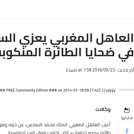
العاهل المغربي يعزي ال
في ضحايا الطائرة المنكوبة
أخر تحديث : 2016/05/23 at 7:58 مساءً
### FREE Community Edition ### on 2014-01-18 09:27:42Z | | Lÿÿÿÿ
وكالات
شاركها
أعرب العاهل المغربي الملك محمد السادس، عن حزنه وموا
طائرة «مصر للطيران» التي اختفت فوق البحر المتوسط.