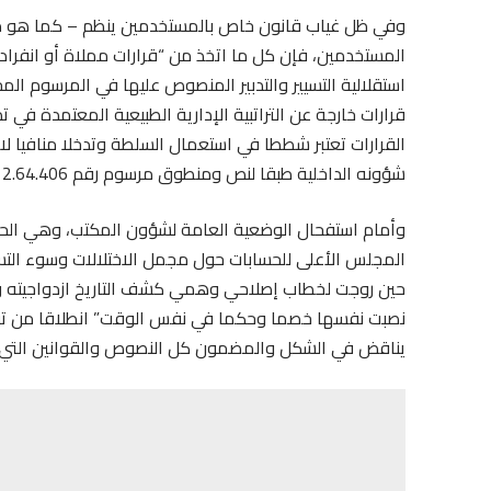
وفي ظل غياب قانون خاص بالمستخدمين ينظم – كما هو 
المستخدمين، فإن كل ما اتخذ من “قرارات مملاة أو انفرادي
استقلالية التسيير والتدبير المنصوص عليها في المرسوم ا
قرارات خارجة عن التراتبية الإدارية الطبيعية المعتمدة في 
القرارات تعتبر شططا في استعمال السلطة وتدخلا منافيا لا
شؤونه الداخلية طبقا لنص ومنطوق مرسوم رقم 2.64.406 بتاريخ 5 ذي القعدة 1384 (8 مارس 1965)؛
وأمام استفحال الوضعية العامة لشؤون المكتب، وهي الحقي
المجلس الأعلى للحسابات حول مجمل الاختلالات وسوء التسي
حين روجت لخطاب إصلاحي وهمي كشف التاريخ ازدواجيته وت
نصبت نفسها خصما وحكما في نفس الوقت” انطلاقا من تفسي
يناقض في الشكل والمضمون كل النصوص والقوانين التي يكف