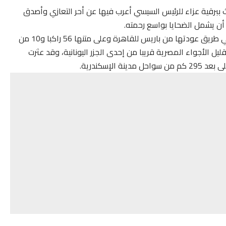
 ببرقية عزاء للرئيس السيسي أعرب فيها عن أحر التعازي وأصدق
 أن يشمل الضحايا بواسع رحمته.
وكانت الطائرة وهي من نوع «إيرباص»، قد اختفت وهي في طريق عودتها من باريس للقاهرة وعلى متنها 56 راكبا و10 من
يل الأجواء المصرية قريبا من إحدى الجزر اليونانية، وقد عثرت
لإسكندرية.