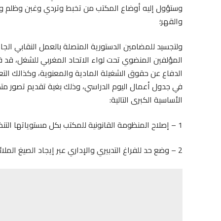
وستؤول إليه أوضاع المكتب من تخبط وتردي وغبن وظلم واحت
والقهر؛
ولتجسيد للمضامين الدستورية المتصلة بالعمل النقابي الج
المؤلفين المنضوي تحت لواء الاتحاد المغربي للشغل، قد قر
الدفاع عن حقوق الشغيلة المادية والمعنوية، وكذالك الت
في جدول أعمال اليوم الدراسي، وذلك بغية تقديم تصور متك
الأساسية الكبرى التالية:
1 – إصلاح المنظومة القانونية للمكتب بكل مستوياتها التنظيمية والتدبيرية والتقنية؛
2 – وضع حد للفراغ التدبيري والإداري عبر إيجاد الصيغ الملائمة لتنصيب إدارة جديدة وجادة وفعالة لتدبير شؤون المكتب؛