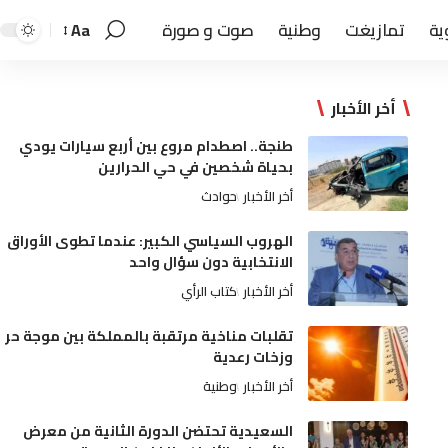
ية
تمازيغت
وطنية
صوت و صورة
Aa
أخر الأخبار
طنجة.. اصطدام مروع بين أربع سيارات يودي
بحياة شخصين في حي الحرارين
أخر الأخبار
حوادث
الهروب السياسي الكبير: عندما تطوى الأوراق
الانتخابية دون سؤال واحد
أخر الأخبار
كتاب الرأي
تقلبات مناخية مرتقبة بالمملكة بين موجة حر
وزخات رعدية
أخر الأخبار
وطنية
السعيدية تحتضن الدورة الثانية من معرض