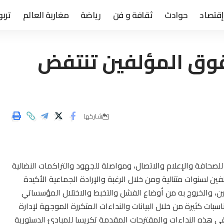
إقتصاد
حوادث
ثقافة و فن
رياضة
مغاربة العالم
تربو
قوق المؤلفين تنتفض
شاركها
للصحافة والإعلام والاتصال، ومواصلة للجهود والتراكمات النضالية
ن لسنوات متتالية ومن خلال الرغبة والإرادة الجماعية الأكيدة
فين، والخروج به من أوضاع الفشل والتخبط والاختلال المؤسساتي
سبات كثيرة من خلال البيانات والنداءات المتكررة الموجهة لإدارة
لقى هذه النداءات والمقترحات المقدمة تكريسا للمبادئ الدستورية