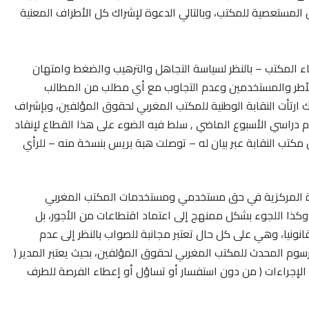
مستعصية للمكتب، وبالتالي الدعوة لإشراك كل الأطراف المعنية
ء المكتب – بالنظر لسياسة التجاهل والترهيب والضغط وامتهان
لأطر والمستخدمين وعدم التجاوب مع أي مطلب من المطالب
لك ارتأت النقابة الوطنية للمكتب المغربي لحقوق المؤلفين، وبإشراف
وم دراسي الأسبوع الماضي , سلط فيه الضوء على هذا القطاع لإنقاد
ن مكتب النقابة عبر بيان له – توصلت هبة بريس بنسخة منه – للرأي
إدارة المركزية في حق مستخدمي ومستخدمات المكتب المغربي
 وكذا اللجوء بشكل ممنهج إلى اعتماد اقتطاعات من الأجور، بل
نونيا، وهي على كل حال تعتبر مجانبة للصواب بالنظر إلى عدم
رسوم المحدث للمكتب المغربي لحقوق المؤلفين، بحيث يعتبر المدير (
ه الإجراءات ( من دون استفسار أو تساؤل أو إعطاء الفرصة للطرف