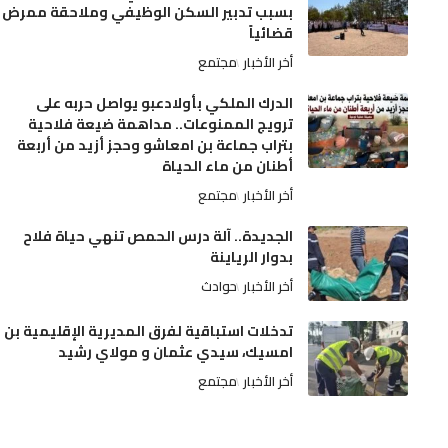
بسبب تدبير السكن الوظيفي وملاحقة ممرض
قضائياً
أخر الأخبار
مجتمع
الدرك الملكي بأولادعبو يواصل حربه على
ترويج الممنوعات.. مداهمة ضيعة فلاحية
بتراب جماعة بن امعاشو وحجز أزيد من أربعة
أطنان من ماء الحياة
أخر الأخبار
مجتمع
الجديدة.. آلة درس الحمص تنهي حياة فلاح
بدوار الرياينة
أخر الأخبار
حوادث
تدخلات استباقية لفرق المديرية الإقليمية بن
امسيك، سيدي عثمان و مولاي رشيد
أخر الأخبار
مجتمع