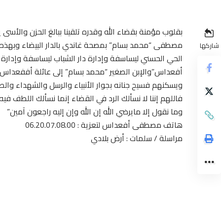
مصطفى “محمد بسام” بمصحة غاندي بالدار البيضاء وبهذه ال
شاركها
الحي الحسني ليساسفة وإدارة دار الشباب ليساسفة وإدارة وأ
أفعداس”والإبن الصغير “محمد بسام” إلى عائلة أففعداس 
ويسكنهم فسيح جنانه بجوار الأنبياء والرسل والشهداء وال
فاللهم إننا لا نسألك الرد في القضاء إنما نسألك اللطف فيه
وما نقول إلا مايرضي الله إن الله وإن إليه راجعون آمين”
هاتف مصطفى أفعداس لتعزية : 06.20.07.08.00
مراسلة / سلمات : أرض بلادي