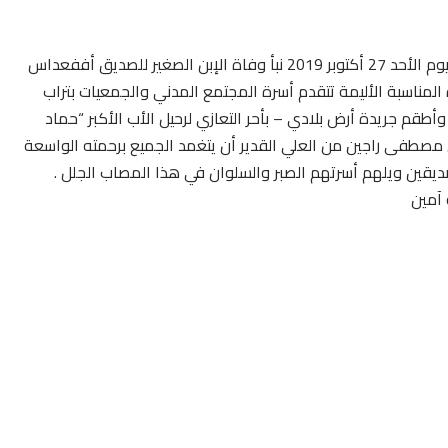
بقلوب مؤمنة بقضاء الله وقدره تلقينا ببالغ الحزن والأسى يوم الأحد 27 أكتوبر 2019 نبأ وفاة الإبن الصغير للصديق أففعداس
مناسبة الأليمة تتقدم أسرة المجتمع المدني والجمعيات بتراب
طقم جريدة أرض بلادي – بأحر التعازي لرحيل الأب الأكبر “حماد
مصطفى راجين من العلي القدير أن يتغمد الجميع برحمته الواسعة
صديقين ويلهم أسرتهم الصبر والسلوان في هذا المصاب الجلل .
 آمين