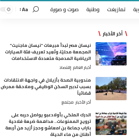
ية
تمازيغت
وطنية
صوت و صورة
Aa
أخر الأخبار
نيسان مصر تبدأ مبيعات “نيسان ماجنيت”
المجمعة محليًا، وتُعِيد تعريف فئة السيارات
الرياضية المدمجة متعددة الاستخدامات
أخبار العالم
إقتصاد
مندوبية الصحة بأزيلال في واجهة الانتقادات
بسبب تدبير السكن الوظيفي وملاحقة ممرض
قضائياً
أخر الأخبار
مجتمع
الدرك الملكي بأولادعبو يواصل حربه على
ترويج الممنوعات.. مداهمة ضيعة فلاحية
بتراب جماعة بن امعاشو وحجز أزيد من أربعة
أطنان من ماء الحياة