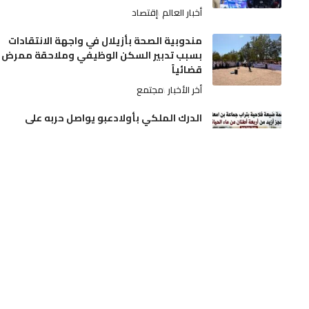
أخبار العالم
إقتصاد
مندوبية الصحة بأزيلال في واجهة الانتقادات
بسبب تدبير السكن الوظيفي وملاحقة ممرض
قضائياً
أخر الأخبار
مجتمع
الدرك الملكي بأولادعبو يواصل حربه على
ترويج الممنوعات.. مداهمة ضيعة فلاحية
بتراب جماعة بن امعاشو وحجز أزيد من أربعة
أطنان من ماء الحياة
أخر الأخبار
مجتمع
الجديدة.. آلة درس الحمص تنهي حياة فلاح
بدوار الرياينة
أخر الأخبار
حوادث
تدخلات استباقية لفرق المديرية الإقليمية بن
امسيك، سيدي عثمان و مولاي رشيد