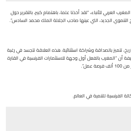
غرب العربي للأنباء، “لقد أخذنا علما، باهتمام كبير، بالتقرير حول
ج التنموي الجديد، التي عينها صاحب الجلالة الملك محمد السادس”.
يخ، تتميز بالصداقة وشراكة استثنائية. هذه العلاقة تتجسد في رغبة
فة أن “المغرب بالفعل أول وجهة للاستثمارات الفرنسية في القارة
ة الفرنسية للتنمية في العالم.