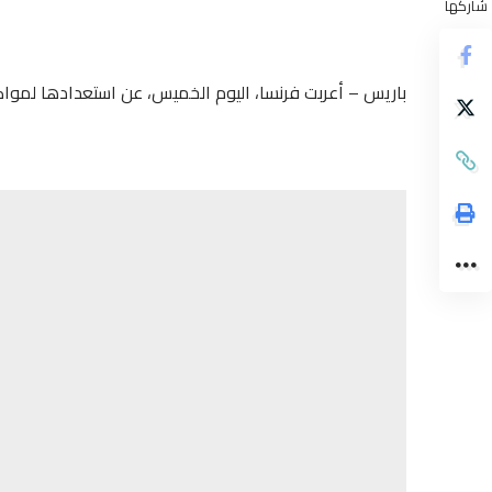
شاركها
باريس – أعربت فرنسا، اليوم الخميس، عن استعدادها لمواك