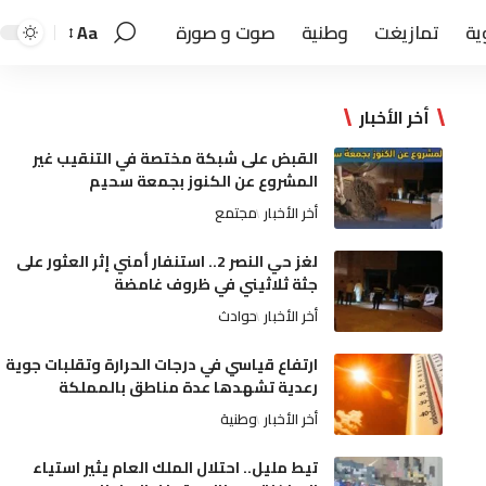
ية
تمازيغت
وطنية
صوت و صورة
Aa
أخر الأخبار
القبض على شبكة مختصة في التنقيب غير
المشروع عن الكنوز بجمعة سحيم
أخر الأخبار
مجتمع
لغز حي النصر 2.. استنفار أمني إثر العثور على
جثة ثلاثيني في ظروف غامضة
أخر الأخبار
حوادث
ارتفاع قياسي في درجات الحرارة وتقلبات جوية
رعدية تشهدها عدة مناطق بالمملكة
أخر الأخبار
وطنية
تيط مليل.. احتلال الملك العام يثير استياء