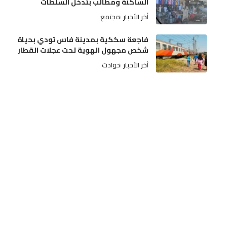
الساكنة ومطالب بتدخل السلطات
أخر الأخبار
مجتمع
فاجعة سككية بمدينة فاس تودي بحياة
شخص مجهول الهوية تحت عجلات القطار
أخر الأخبار
حوادث