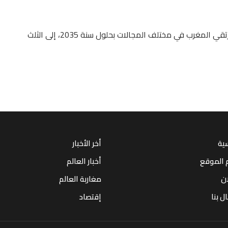
ويتأسس هذا النموذج التنموي الجديد على طموح وطني ليرتقي المغرب في مختلف المجالات بحلول سنة 2035، إلى الثلث
سية
أخر الأخبار
 الموقع
أخبار العالم
ان
مغاربة العالم
ل بنا
إقتصاد