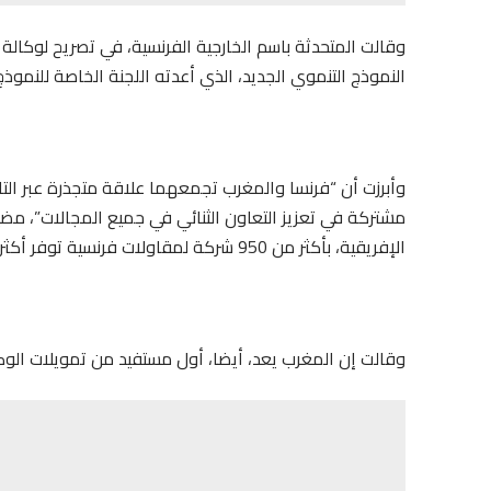
وقالت المتحدثة باسم الخارجية الفرنسية، في تصريح لوكالة الم
النموذج التنموي الجديد، الذي أعدته اللجنة الخاصة للنموذ
وأبرزت أن “فرنسا والمغرب تجمعهما علاقة متجذرة عبر التار
مشتركة في تعزيز التعاون الثنائي في جميع المجالات”، مضي
الإفريقية، بأكثر من 950 شركة لمقاولات فرنسية توفر أكثر من 100 ألف فرصة عمل”.
وقالت إن المغرب يعد، أيضا، أول مستفيد من تمويلات الوكال