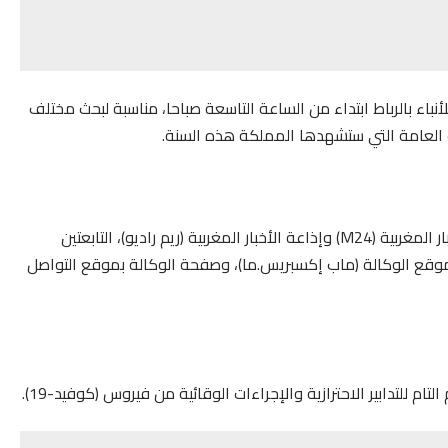
نباء بالرباط ابتداء من الساعة التاسعة صباحا، مناسبة لبحث مختلف
ات العامة التي ستشهدها المملكة هذه السنة.
وسیتم تأمین البث المباشر لهذا اللقاء في كل من قناة الأخبار المغربية (M24) وإذاعة الأخبار المغربية (ريم راديو)، التابعتين
 موقع الوكالة (ماب إكسبریس.ما)، وصفحة الوكالة بموقع التواصل
ام للتدابیر الاحترازیة والإجراءات الوقائیة من فیروس (كوفید-19).