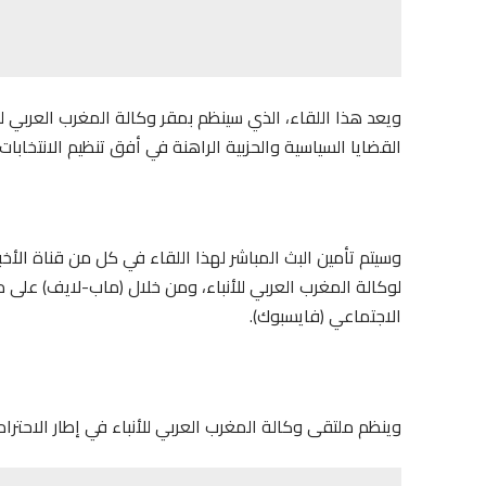
ویعد هذا اللقاء، الذي سینظم بمقر وكالة المغرب العربي للأ
القضایا السیاسیة والحزبیة الراهنة في أفق تنظیم الانتخاب
لوكالة المغرب العربي للأنباء، ومن خلال (ماب-لایف) على
الاجتماعي (فایسبوك).
وینظم ملتقى وكالة المغرب العربي للأنباء في إطار الاحترام الت