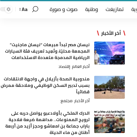
ية
تمازيغت
وطنية
صوت و صورة
Aa
أخر الأخبار
نيسان مصر تبدأ مبيعات “نيسان ماجنيت”
المجمعة محليًا، وتُعِيد تعريف فئة السيارات
الرياضية المدمجة متعددة الاستخدامات
أخبار العالم
إقتصاد
مندوبية الصحة بأزيلال في واجهة الانتقادات
بسبب تدبير السكن الوظيفي وملاحقة ممرض
قضائياً
أخر الأخبار
مجتمع
الدرك الملكي بأولادعبو يواصل حربه على
ترويج الممنوعات.. مداهمة ضيعة فلاحية
بتراب جماعة بن امعاشو وحجز أزيد من أربعة
أطنان من ماء الحياة