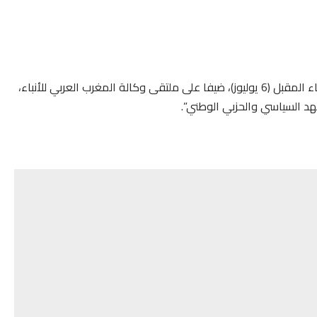
یحل الأمین العام لحزب الاستقلال، السید نزار بركة، یوم الثلاثاء المقبل (6 یولیوز)، ضیفا على ملتقى وكالة المغرب العربي للأنباء،
د السیاسي والحزبي الوطني”.