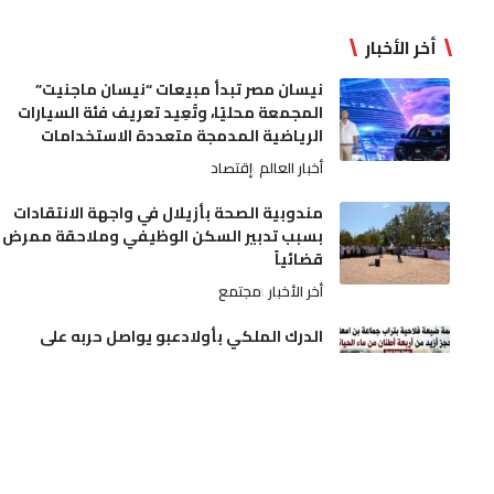
أخر الأخبار
نيسان مصر تبدأ مبيعات “نيسان ماجنيت”
المجمعة محليًا، وتُعِيد تعريف فئة السيارات
الرياضية المدمجة متعددة الاستخدامات
أخبار العالم
إقتصاد
مندوبية الصحة بأزيلال في واجهة الانتقادات
بسبب تدبير السكن الوظيفي وملاحقة ممرض
قضائياً
أخر الأخبار
مجتمع
الدرك الملكي بأولادعبو يواصل حربه على
ترويج الممنوعات.. مداهمة ضيعة فلاحية
بتراب جماعة بن امعاشو وحجز أزيد من أربعة
أطنان من ماء الحياة
أخر الأخبار
مجتمع
الجديدة.. آلة درس الحمص تنهي حياة فلاح