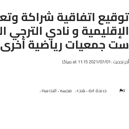
توقيع اتفاقية شراكة وتعا
الإقليمية و نادي الترجي ال
ست جمعيات رياضية أخرى با
أخر تحديث : 2021/07/01 at 11:15 صباحًا
جريدة ارض بلادي_محسين الادريسي
شاركها
تم أمس الاربعاء 30 يونيو بمقر المديري