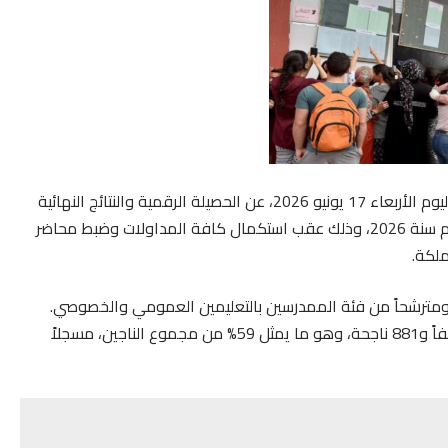
أعلنت وزارة التربية الوطنية والتعليم الأولي والرياضة، صباح اليوم الأربعاء 17 يونيو 2026، عن الحصيلة الرقمية والنتائج النهائية
الرسمية للدورة العادية لامتحانات نيل شهادة البكالوريا برسم سنة 2026، وذلك عقب استكمال كافة المداولات وضبط محاضر
ملكة.
لدورة عن نجاح 262 ألفاً و442 مترشحة ومترشحاً من فئة الممدرسين بالتعليمين العمومي والخصوصي.
وحازت الإناث على حصة الأسد من إجمالي الناجحين بـ 154 ألفاً و881 ناجحة، وهو ما يمثل 59% من مجموع الناجين، مسجلاً