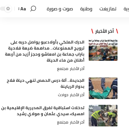
ية
تمازيغت
وطنية
صوت و صورة
Aa
أخر الأخبار
الدرك الملكي بأولادعبو يواصل حربه على
ترويج الممنوعات.. مداهمة ضيعة فلاحية
بتراب جماعة بن امعاشو وحجز أزيد من أربعة
أطنان من ماء الحياة
أخر الأخبار
مجتمع
الجديدة.. آلة درس الحمص تنهي حياة فلاح
بدوار الرياينة
أخر الأخبار
حوادث
تدخلات استباقية لفرق المديرية الإقليمية بن
امسيك، سيدي عثمان و مولاي رشيد
أخر الأخبار
مجتمع