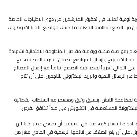
 نوعية تمثلت في تحقيق المترشحين من ذوي الاحتياجات الخاصة
لنسبة نجاح باهرة بلغت 81.7%، مستفيدين من الصيغ النظامية المعتمدة لتكييف مواضيع الاختبارات وظروف
عام بمواصلة مكننة ورقمنة مفاصل المنظومة الامتحانية لشهادة
ين مسارات توزيع وإرسال المواضيع لضمان السرية المطلقة، مع
على التوالي تعزيزاً لمصداقية التصحيح، تزامناً مع إرسال المصالح
بر الرسائل النصية والبريد الإلكتروني للناجحين، على أن تتاح
مية لمكافحة الغش، بتنسيق وثيق ومستمر مع السلطات القضائية
الإلكترونية المستعملة في التشويش على مبدأ تكافؤ الفرص.
لدورة الاستدراكية، حيث من المرتقب أن يخوض غمار اختباراتها
شحة ومترشحاً أيام 2 و3 و4 يوليوز المقبل، على أن يتم الكشف عن نتائجها الرسمية في الحادي عشر من