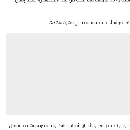
قق 161 ألفاً و657 تلميذاً وتلميذة (من الممدرسين والأحرار) شهادة البكالوريا بميزة، وهو ما يشكل