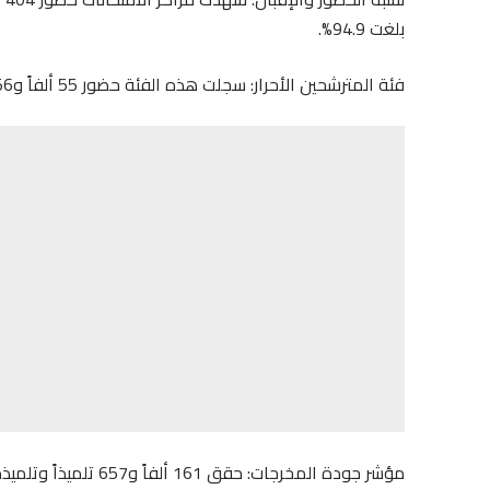
بلغت 94.9%.
فئة المترشحين الأحرار: سجلت هذه الفئة حضور 55 ألفاً و556 مترشحاً، محققة نسبة نجاح ناهزت 37.4%.
مؤشر جودة المخرجات: ح