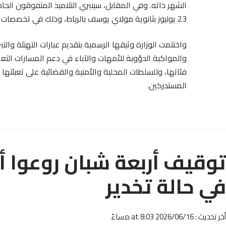
الشهر ذاته. وفي المقابل، سينبري التلاميذ المتفوقون الحاصل
23 يوليوز بثانوية مولاي يوسف بالرباط، وذلك في تخصصات الرياضيات، الفيزياء، الكيمياء، العلوم الهندسية، والعلوم الطبيعية.
واختتمت الوزارة وثيقها الرسمية بتقديم عبارات التهنئة والتب
والمواكبة الدؤوبة للأمهات والآباء في دعم المسارات التعليم
فئاتها، وللسلطات المحلية والأمنية والقضائية على تعبئتها
المستدركين.
توقيف أربعة شبان روعوا أ
في حالة تخدير
أخر تحديث : 2026/06/16 at 8:03 مساءً