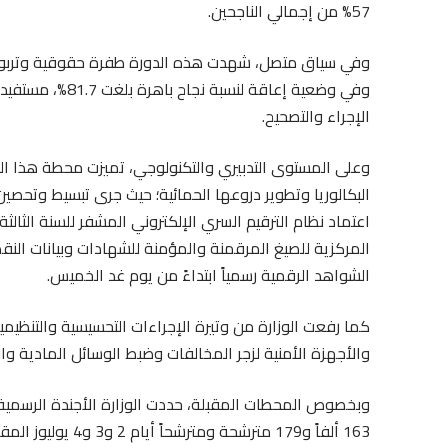
57% من إجمالي الناجحين.
وفي سياق متصل، شهدت هذه الدورة طفرة حقوقية وتربوية
وفي وضعية إعاقة 
الإجراء والتصحيح.
وعلى المستوى التدبيري والتكنولوجي، تميزت محطة هذا ال
البكالوريا وتطوير دروعها الحمائية؛ حيث جرى تبسيط وتحص
اعتماد نظام الترقيم السري الإلكتروني المشفر للسنة الثالثة 
المركزية للصيغ المرقمنة والمؤمنة للشهادات وبيانات النقط ع
الشواهد الرقمية رسمياً ابتداءً من يوم غد الخميس.
كما رفعت الوزارة من وتيرة الإجراءات التحسيسية والتنظي
والأجهزة الأمنية لزجر المخالفات وضبط الوسائل المادية و
وبخصوص المحطات المقبلة، حددت الوزارة الأجندة الرسمية ل
163 ألفاً و179 متر