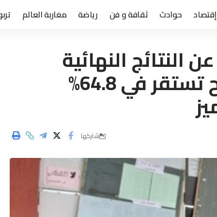
إقتصاد
حوادث
ثقافة و فن
رياضة
مغاربة العالم
تربو
عن النتائج النهائية
لبكالوريا 2026: نسبة النجاح تستقر في 64.8%
يز
شاركها