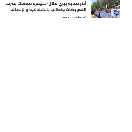
أطر صحية ببني ملال-خنيفرة تتمسك بصرف
التعويضات وتطالب بالشفافية والإنصاف
أخر الأخبار
جهات
عيار ناري يُنهي اعتداءً خطيراً لسوابق على
والديه وتدخل أمني بمدينة مكناس
أخر الأخبار
مجتمع
دفعة مالية قوية للسينما المغربية: رصد نحو
13 مليون درهم لإنشاء وتحديث القاعات
أخر الأخبار
ثقافة و فن