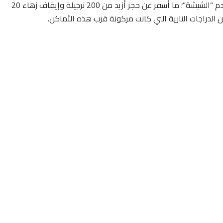
داهمت المصالح الأمنية بفاس عددا من المقاهي التي تقدم “الشيشة”؛ ما أسفر عن حجز أزيد من 200 نرجيلة وإيقاف زهاء 20
دراجات النارية التي كانت مركونة قرب هذه الأماكن.
كائنا بشارع الحسن الثاني، وسط المدينة ذاتها، قرب سنيما
 المجاورون، ليتم حجز عدد من النرجيلات وإيقاف مجموعة من
 من المارة والسكان المجاورين للمكان لمتابعة عملية