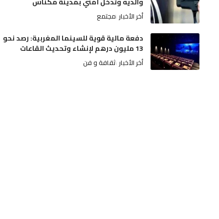
والديه وتدخل أمني بمدينة مكناس
أخر الأخبار
مجتمع
دفعة مالية قوية للسينما المغربية: رصد نحو
13 مليون درهم لإنشاء وتحديث القاعات
أخر الأخبار
ثقافة و فن