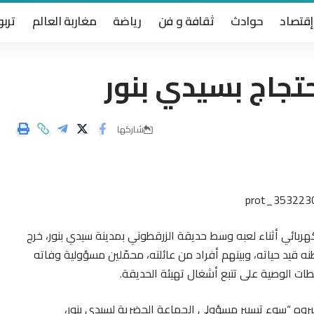
إقتصاد
حوادث
ثقافة و فن
رياضة
مغاربة العالم
تربو
تجاج بسيدي بنور
شاركها
ربائي أثناء لعبه وسط حديقة الزرقطوني بمدينة سيدي بنور، خرج
ه قيد حياته، وبينهم أفراد من عائلته، محمّلين مسؤولية وفاته
ات الوصية على تتبع أشغال تهيئة الحديقة.
بروه “سوء تسيير مسؤولي الجماعة الحضرية لسيدي بنور،