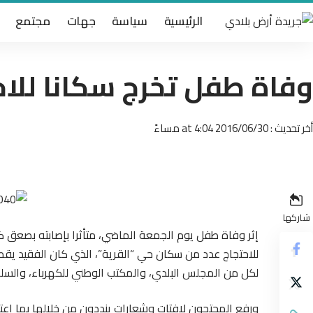
الرئيسية
سياسة
جهات
مجتمع
وفاة طفل تخرج سكانا للاح
أخر تحديث : 2016/06/30 at 4:04 مساءً
شاركها
إثر وفاة طفل يوم الجمعة الماضي، متأثرا بإصابته بصعق كه
للاحتجاج عدد من سكان حي “القرية”، الذي كان الفقيد يقطن
لكل من المجلس البلدي، والمكتب الوطني للكهرباء، والسلط
ورفع المحتجون لافتات وشعارات ينددون من خلالها بما اعت