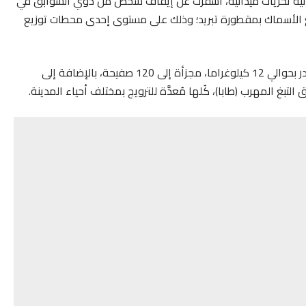
ائية تحريّات ميدانية، أسفرت عن إيقاف شخص من ذوي السوابق في
يع الأسماك بمقطورة تبريد؛ وذلك على مستوى إحدى محطات توزيع
وضُبطت بحوزة الموقوف كمية مهمة من مخدر الشيرا، تقدر بحوالي 12 كيلوغراما، مجزأة إلى 120 صفيحة، بالإضافة إلى
بغ المهرب (طابا)، كُلها مُعدَّة للترويج بمختلف أحياء المدينة.