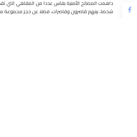
شخصا، بينهم قاصرون وقاصرات، فضلا عن حجز مجموعة من ال
المصالح الأمنية داهمت، في إطار هذه الحملات، ملهى ليليا 
“ميغاراما”؛ بناء على شكوى من إصدار ضجيج رفعها السكان
متعاطيها، وضمنهم قاصرون وقاصرات؛ في حين تجمهر الكثير
المداهمة.