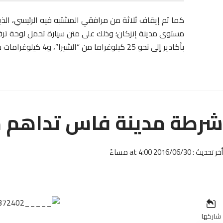
كما تم إيقاف ثلاثة من مرافقي المشتبه فيه الرئيسي، الذ
مستوى مدينة إنزكان؛ وذلك على متن سيارة تحمل لوحة ترقي
بأكادير إلى نحو 25 كيلوغراما من “الشيرا”، و4 كيلوغرامات من “الكيف” و”طابا”، فضلا عن عدد من أقراص الهلوسة.
شرطة مدينة فاس تداهم 
أخر تحديث : 2016/06/30 at 4:00 مساءً
شاركها