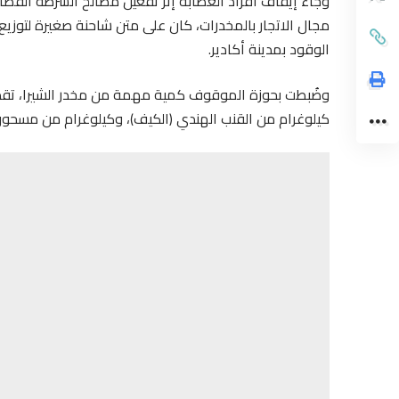
وجاء إيقاف أفراد العصابة إثر تفعيل مصالح الشرطة القض
مجال الاتجار بالمخدرات، كان على متن شاحنة صغيرة لتوز
الوقود بمدينة أكادير.
كيلوغرام من القنب الهندي (الكيف)، وكيلوغرام من مسحوق الت