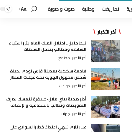
ية
تمازيغت
وطنية
صوت و صورة
Aa
أخر الأخبار
تيط مليل.. احتلال الملك العام يثير استياء
الساكنة ومطالب بتدخل السلطات
أخر الأخبار
مجتمع
فاجعة سككية بمدينة فاس تودي بحياة
شخص مجهول الهوية تحت عجلات القطار
أخر الأخبار
حوادث
أطر صحية ببني ملال-خنيفرة تتمسك بصرف
التعويضات وتطالب بالشفافية والإنصاف
أخر الأخبار
جهات
عيار ناري يُنهي اعتداءً خطيراً لسوابق على