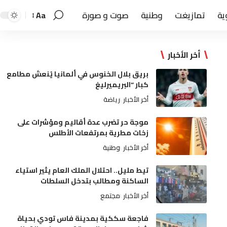
ية
تمازيغت
وطنية
صوت و صورة
Aa
أخر الأخبار
بريق بلال الخنوس في ألمانيا يُنعش مطامع
كبار “البريميرليغ
أخر الأخبار
رياضة
موجة حر تضرب عدة أقاليم ومؤشرات على
زخات مطرية بمرتفعات الأطلس
أخر الأخبار
وطنية
تيط مليل.. احتلال الملك العام يثير استياء
الساكنة ومطالب بتدخل السلطات
أخر الأخبار
مجتمع
فاجعة سككية بمدينة فاس تودي بحياة