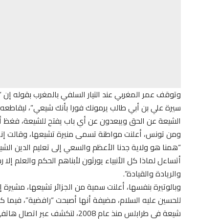
وتوقف عمر المغربي عند التيار السلفي بالمغرب بقوله إ
سيرة علي بن أبي طالب يرمونك فورا بأنك شيعي”، ليقاطعه
الشيعة عن الحق ويبعدون عن أي باب يفتح للشيعة، فغظ أعد
ومن تونس، أعلنت مواطنة تسمى منيرة تشيعها، وقالت إنه
“همنا هو ولاية جدنا الأعظم والسعي إلى تعليم الدين ال
أتساءل لماذا كل الأنبياء يورثون لأبناهم الحكم والعلم إلا
والريادة والقيادة”.
وبالوتيرة بنفسها، أعلنت سمية من الجزائر تشيعها، مشيرة إ
شيعة في طرابلس منذ عام 2008، لت