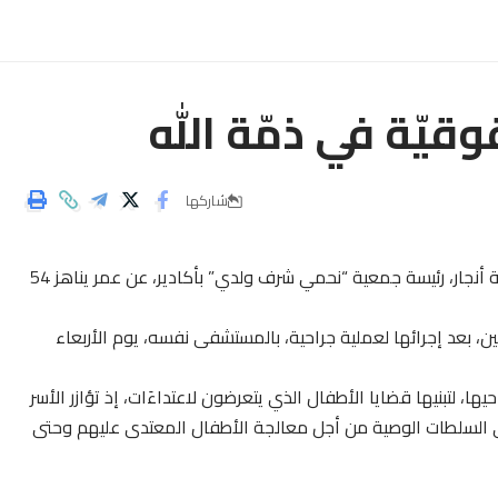
وقيّة في ذمّة الله
شاركها
إنتقلت إلى جوار ربها الفاعلة الجمعوية والحقوقيّة السعدية أنجار، رئيسة جمعية “نحمي شرف ولدي” بأكادير، عن عمر يناهز 54
ين، بعد إجرائها لعملية جراحية، بالمستشفى نفسه، يوم الأربعاء
حيها
، لتبنيها قضايا الأطفال الذي يتعرضون لاعتداءَات، إذ تؤازر الأسر
ى السلطات الوصية من أجل معالجة الأطفال المعتدى عليهم وحتى