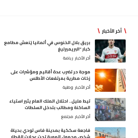
أخر الأخبار
بريق بلال الخنوس في ألمانيا يُنعش مطامع
كبار “البريميرليغ
أخر الأخبار
رياضة
موجة حر تضرب عدة أقاليم ومؤشرات على
زخات مطرية بمرتفعات الأطلس
أخر الأخبار
وطنية
تيط مليل.. احتلال الملك العام يثير استياء
الساكنة ومطالب بتدخل السلطات
أخر الأخبار
مجتمع
فاجعة سككية بمدينة فاس تودي بحياة
شخص مجهول الهوية تحت عجلات القطار