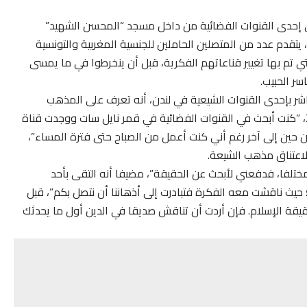
ى إحدى القنوات الفضائية من داخل مسجد “المحسن الشهيد”
، يتقدم عدد من المتصلين الحاملين للجنسية المغربية والتونسية
تي تم بها تغيير قناعاتهم الفكرية، قبل أن ينخرطوا في ما يمسى
سر الحبيب.
 بإحدى القنوات الشيعية في لندن، أنه تعرف على المذهب
الشيعي وارتبط بما يسمى “هيئة خدام المهدي” عام 2012، “كنت أبحث في القنوات الفضائية في قمر نايل سات ووجدت قناة
ن حين إلى آخر رغم أني كنت أعمل من الصباح حتى فترة المساء”،
لاعتناق مذهب الشيعة.
تلفا، فدفعني لأبحث عن الحقيقة”، مضيفا أنه التقى بأحد
؛ حيث ناقشت معه الفكرة فتبادرت إلى أذهاننا أن نتصل بكم”، قبل
حقيقة الإسلام. فإن أردت أن تناقش صديقا في الدين أول ما يحدثك