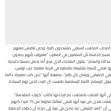
ن “أصحاب المذهب السلفي متشددون كثيرا، وحين تناقش معهم
 مسير الجلسة بأن السلفيين في المغرب “معروف بأنهم يصدون
ائك واستمر”، يقول المتحدث الذي يبدو أنه يحمل جنسية خليجية.
ا تنتمي لأسرة متشيعة بالفطرة في قرية صغيرة غرب تونس،
شيعي الحقيقي ورفض كل ظلم”، مضيفة أنها “حين كنت صغيرة، دائما
 رسول الإسلام. الأمة الإسلامية طمست آل البيت الذين لهم السيادة
لى أنها التحقت بالمذهب عبر قراءتها لكتاب “كربلاء المقدسة”
للحسين عليه السلام، مضيفة أنها أصبحت “رافضية”، فيما كشفت هدى من ليبيا أنها تنتمي لعائلة مكونة من 15 فردا كلهم
كشف عبر اتصال هاتفي أن “المد الشيعي غير عادي في ليبيا إلى درجة أن خطباء الجمعة