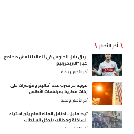
أخر الأخبار
بريق بلال الخنوس في ألمانيا يُنعش مطامع
كبار “البريميرليغ
أخر الأخبار
رياضة
موجة حر تضرب عدة أقاليم ومؤشرات على
زخات مطرية بمرتفعات الأطلس
أخر الأخبار
وطنية
تيط مليل.. احتلال الملك العام يثير استياء
الساكنة ومطالب بتدخل السلطات
أخر الأخبار
مجتمع