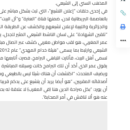
المذهب السني إلى الشيعي.
في إحدى حلقات “إعلان التشيع”، التي تبث بشكل مباشر عل
بالعاصمة البريطانية لندن، ضمنها قناة “العترة” و”آل البيت”
والجزائرية والليبية لإعلان تشيعهم والكشف عن الطريقة ال
“تلقين الشهادة” على لسان الناشط الشيعي المثير للجدل، يا
عمر المغربي، هو لقب مواطن مغربي كشف عبر اتصال مباشر
تسمى أهل البيت، فأثارت انتباهي البرامج، فصرت أتابعها م
يقول عمر الذي أكد أن تلك البرامج كانت وسيلته المباشرة 
ويضيف المتحدث: “اكتشفت أن هناك شيئا ليس بالطبيعي ومخ
أصدقائه المقربين، “هو أيضا يريد أن يتشيع على يدكم قريبا
أن يورد: “بكل صراحة الدين هنا (في المغرب) لا علاقة له ب
عنه هو ألا تناقش في أمر الصحابة”.