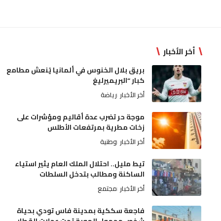
أخر الأخبار
بريق بلال الخنوس في ألمانيا يُنعش مطامع
كبار “البريميرليغ
أخر الأخبار
رياضة
موجة حر تضرب عدة أقاليم ومؤشرات على
زخات مطرية بمرتفعات الأطلس
أخر الأخبار
وطنية
تيط مليل.. احتلال الملك العام يثير استياء
الساكنة ومطالب بتدخل السلطات
أخر الأخبار
مجتمع
فاجعة سككية بمدينة فاس تودي بحياة