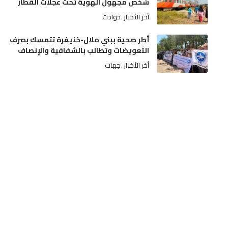
شخص مجهول الهوية تحت عجلات القطار
أخر الأخبار
حوادث
أطر صحية ببني ملال-خنيفرة تتمسك بصرف
التعويضات وتطالب بالشفافية والإنصاف
أخر الأخبار
جهات