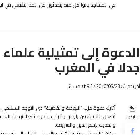
في المساجد باتوا كل مرة يتحدثون عن المد الشيعي في ليبيا
الدعوة إلى تمثيلية علماء ا
جدلا في المغرب
أخر تحديث : 2016/05/23 at 9:37 مساءً
أثارت دعوة حزب “النهضة والفضيلة” ذي التوجه الإسلامي، 
أفعال متباينة، بين رافِض ومُرحّب وآخر مشترط لنوعية الع
شاركها
والحديث بإسم الدين والشريعة.
وكان “النهضة والفضيلة” قد طالب في بلاغ له إلى ضرورة ض