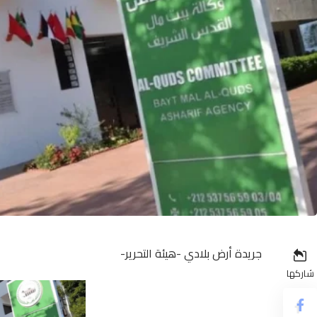
جريدة أرض بلادي -هيئة التحرير-
شاركها