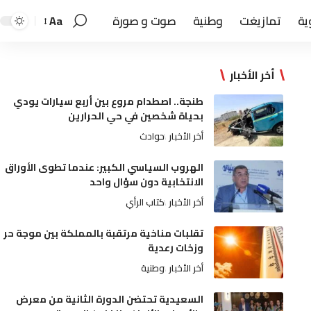
ية
تمازيغت
وطنية
صوت و صورة
Aa
أخر الأخبار
طنجة.. اصطدام مروع بين أربع سيارات يودي
بحياة شخصين في حي الحرارين
أخر الأخبار
حوادث
الهروب السياسي الكبير: عندما تطوى الأوراق
الانتخابية دون سؤال واحد
أخر الأخبار
كتاب الرأي
تقلبات مناخية مرتقبة بالمملكة بين موجة حر
وزخات رعدية
أخر الأخبار
وطنية
السعيدية تحتضن الدورة الثانية من معرض