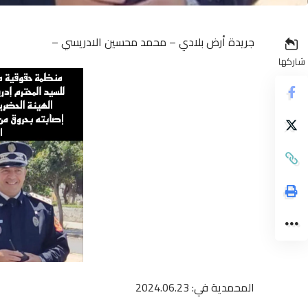
جريدة أرض بلادي – محمد محسين الادريسي –
شاركها
المحمدية في: 2024.06.23