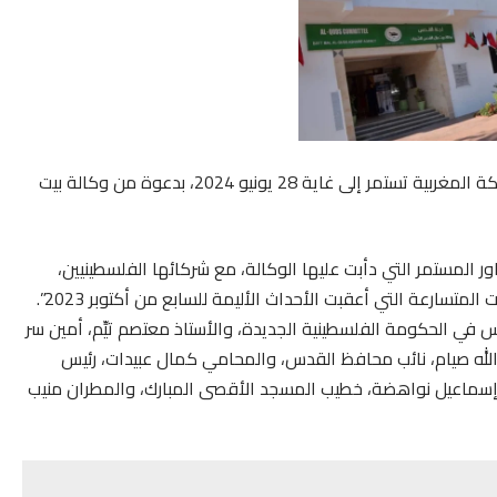
يبدأ وفد فلسطيني، يوم الاثنين 24 يونيو 2024، زيارة للمملكة المغربية تستمر إلى غاية 28 يونيو 2024، بدعوة من وكالة بيت
اور المستمر التي دأبت عليها الوكالة، مع شركائها الفلسطينيين،
لترتيب أولويات تدخلاتها في القدس، لاسيما في ظل التطورات المتسارعة التي أعقبت الأحداث الأليمة للسابع من أكتوبر 2023”.
 في الحكومة الفلسطينية الجديدة، والأستاذ معتصم تيِّم، أمين سر
د الله صيام، نائب محافظ القدس، والمحامي كمال عبيدات، رئيس
ور إسماعيل نواهضة، خطيب المسجد الأقصى المبارك، والمطران منيب