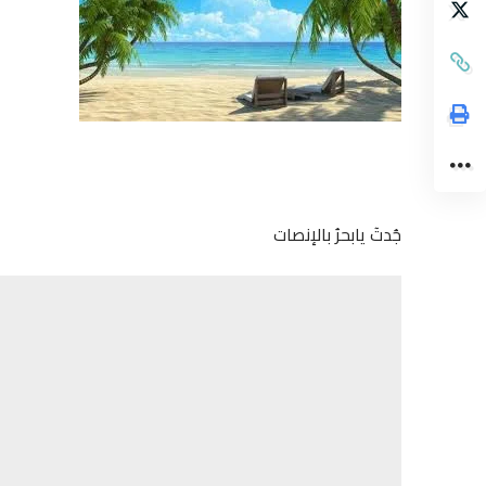
جُدتٓ يابحرُ بالإنصات