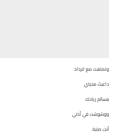
وتماهت مع الرذاذ
داعبتٓ محياي
بنسائم رياحك
ووشوشت في أذني
أنت صلبة