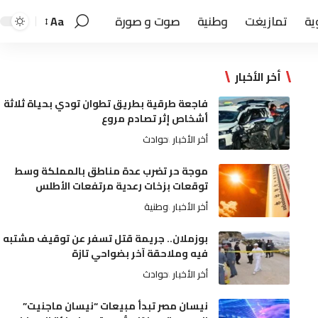
ية
تمازيغت
وطنية
صوت و صورة
Aa
أخر الأخبار
فاجعة طرقية بطريق تطوان تودي بحياة ثلاثة
أشخاص إثر تصادم مروع
أخر الأخبار
حوادث
موجة حر تضرب عدة مناطق بالمملكة وسط
توقعات بزخات رعدية مرتفعات الأطلس
أخر الأخبار
وطنية
بوزملان.. جريمة قتل تسفر عن توقيف مشتبه
فيه وملاحقة آخر بضواحي تازة
أخر الأخبار
حوادث
نيسان مصر تبدأ مبيعات “نيسان ماجنيت”