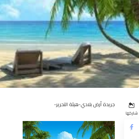
جريدة أرض بلادي-هيئة التحرير-
شاركها