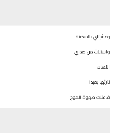
وغشيتني بالسكينة
واستللتٓ من صدري
الآهات
نثرتٓها بعيدا
فاعتلت صهوة الموج