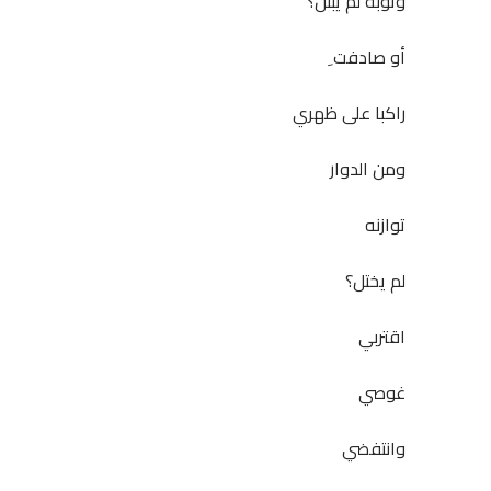
وثوبه لم يبتل؟
أو صادفت ِ
راكبا على ظهري
ومن الدوار
توازنه
لم يختل؟
اقتربي
غوصي
وانتفضي