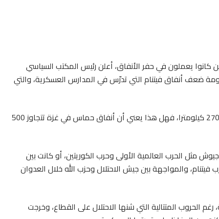
د”، الذين كانوا يعملون في حفر الأنفاق، أعلن رئيس المكتب السياسي
مة ضعف أنفاق فيتنام التي تدرّس في المدارس العسكرية، والتي
فإذا علمنا أن الفيتناميين تمكنوا من حفر أنفاق بطول نحو 270 كيلومترا، فهل هذا يعني أن أنفاق حماس في غزة تتجاوز 500
وش مثل الحرب العالمية الأولى وحرب الكوريتين، أو كانت بين
فيتنام، والمواجهة بين جيش الاحتلال وحزب الله خلال العدوان
غم الحروب المتتالية التي شنها الاحتلال على القطاع، وخرجت