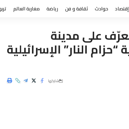
إقتصاد
حوادث
ثقافة و فن
رياضة
مغاربة العالم
تربو
 تعرّف على مدينة
“حزام النار” الإسرائيلية
شاركها