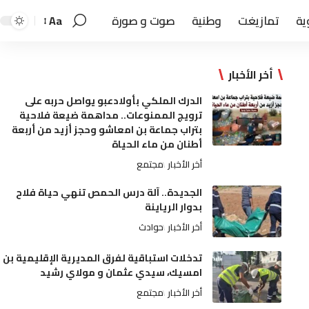
ية
تمازيغت
وطنية
صوت و صورة
Aa
أخر الأخبار
الدرك الملكي بأولادعبو يواصل حربه على
ترويج الممنوعات.. مداهمة ضيعة فلاحية
بتراب جماعة بن امعاشو وحجز أزيد من أربعة
أطنان من ماء الحياة
أخر الأخبار
مجتمع
الجديدة.. آلة درس الحمص تنهي حياة فلاح
بدوار الرياينة
أخر الأخبار
حوادث
تدخلات استباقية لفرق المديرية الإقليمية بن
امسيك، سيدي عثمان و مولاي رشيد
أخر الأخبار
مجتمع