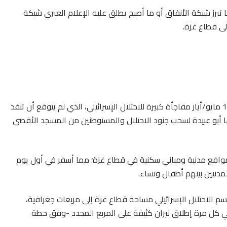
برز شبكة الأنفاق أو ما أصبح يطلق عليه الإعلام العبري شبكة
ى قطاع غزة.
شكل قصف كتائب القسام لمدينة القدس بالصواريخ يوم 10 مايو/أيار مفاجأة كبيرة للاحتلال الإسرائيلي، الذي لم يتوقع أن تنفذ
 أبو عبيدة لسحب جنود الاحتلال والمستوطنين من المسجد الأقصى
 مواقع مدنية ومباني سكنية في قطاع غزة؛ مما أسفر في أول يوم
نيين بينهم أطفال ونساء.
لاحتلال الإسرائيلي مساحة قطاع غزة إلى مربعات جغرافية،
ي كل مرة إطلاق نيران كثيفة على المربع المحدد -وفق خطة