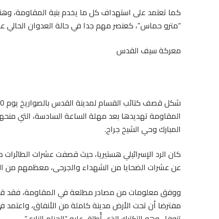
كما تعتمد على استهداف كل ما يخدم بنية المقاومة، وهنا ت
“مترو حماس”، كعنصر مهم جدا في حالة العدوان الحالي عل
معركة سيف القدس
المقاومة تهديدها بعد مهلة الساعة السادسة، التي منحها
المبارك وحي الشيخ جراح.
كان الرد الإسرائيلي هستيريا، حيث قصفت عشرات الطائرات
عن عشرات الضحايا من الشهداء والجرحى، معظمهم من المد
ووفق معلومات من مصادر مطلعة في المقاومة، فقد قسم ا
مفترضا أن تحت الأرض مدينة كاملة من الأنفاق، واعتمد ف
تنوفا- وهو التكتيك الذي أُطلق عليه “الحزام الناري”.