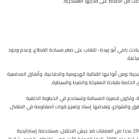
نت من الحفاظ على قدرتها العسكرية.
احث رامي أبو زبيدة- للتغلب على صغر مساحة القطاع، وعدم وجود
اغتة.
جية؛ ومن أنواعها القتالية الهجومية والدفاعية، وأنفاق المدفعية
اق الخاصة بقيادة المعركة والضبط والسيطرة.
لية، وتكون قصیرة المسافة وتستخدم في الخطوط الخلفیة
لطرق والشوارع، وهدفها إسناد وتعزیز قوات المقاومة في الانتقال
وقد نفذت المقاومة في غزة منذ انتفاضة الأقصى عام 2000 عددا من العمليات ضد جيش الاحتلال، مستخدمة إستراتيجية