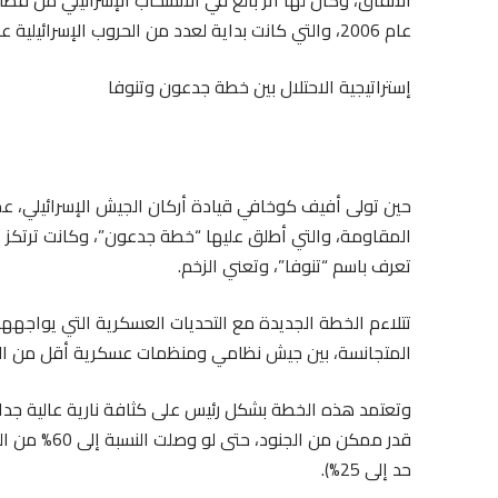
عام 2006، والتي كانت بداية لعدد من الحروب الإسرائيلية على قطاع غزة، شكلت الأنفاق عنوانها الأبرز.
إستراتيجية الاحتلال بين خطة جدعون وتنوفا
حين تولى أفيف كوخافي قيادة أركان الجيش الإسرائيلي، ع
المقاومة، والتي أطلق عليها “خطة جدعون”، وكانت ترتكز ع
تعرف باسم “تنوفا”، وتعني الزخم.
تتلاءم الخطة الجديدة مع التحديات العسكرية التي يواجهها 
المتجانسة، بين جيش نظامي ومنظمات عسكرية أقل من الج
وتعتمد هذه الخطة بشكل رئيس على كثافة نارية عالية جدا بر
قدر ممكن من 
حد إلى 25%).