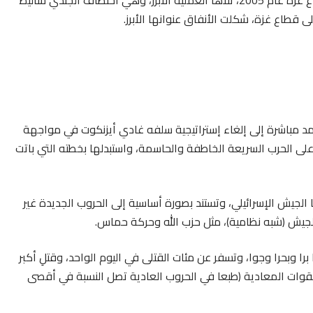
الأنفاق، وكان لها أثر بالغ في الانسحاب الإسرائيلي من قطاع غزة عام 2005، تلاها العملية الأبرز، وهي اختطاف الجندي شاليط
مد مباشرة إلى إلغاء إستراتيجية سلفه غادي أيزنكوت في مواجهة
لى الحرب السريعة الخاطفة والحاسمة، واستبدلها بخطته التي باتت
الجيش الإسرائيلي، وتستند بصورة أساسية إلى الحروب الجديدة غير
يش (شبه نظامية)، مثل حزب الله وحركة حماس.
ا وبحرا وجوا، وتسفر عن مئات القتلى في اليوم الواحد، وقتلِ أكبر
الجنود، حتى لو وصلت النسبة إلى 60% من القوات المعادية (طبعا في الحروب العادية تصل النسبة في أقصى