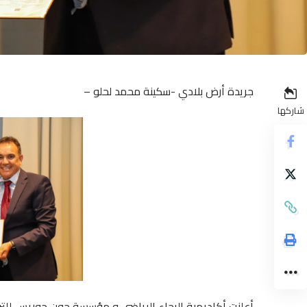
جريدة أرض بلادي -سكينة محمد لحلو –
شاركها
أعلنت أكاديمية الرجاء الرياضي و مؤسسة جون جوريس للتربي