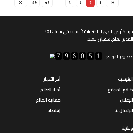
49
48
…
4
3
2
1
ة أرض بلادي الإلكترونية تأسست في سنة 2012
ير العام: سفيان بلغيت
زوار الموقع :
يسية
أخر الأخبار
م الموقع
أخبار العالم
لان
مغاربة العالم
صال بنا
إقتصاد
ية