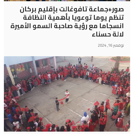
صور+جماعة تافوغالت بإقليم بركان
تنظم يوما توعويا بأهمية النظافة
انسجاما مع رؤية صاحبة السمو الأميرة
لالة حسناء
نوفمبر 16, 2024