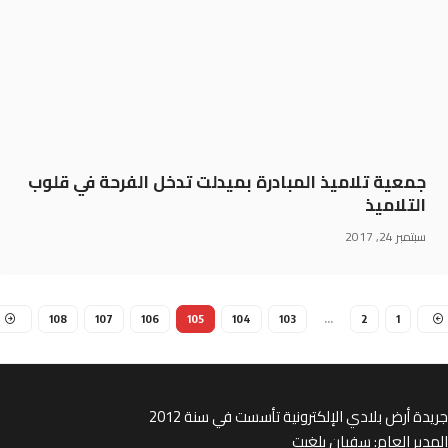
جمعية تلاميذ المبادرة بميدلت تدخل الفرحة في قلوب
التلاميذ
سبتمبر 24, 2017
108
107
106
105
104
103
…
2
1
ة أرض بلادي الإلكترونية تأسست في سنة 2012
ير العام: سفيان بلغيت