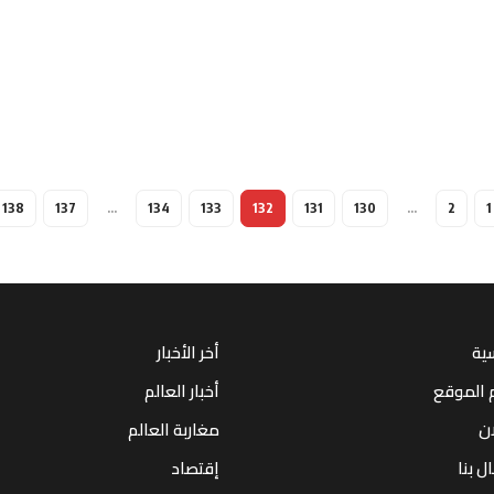
138
137
…
134
133
132
131
130
…
2
1
سية
أخر الأخبار
 الموقع
أخبار العالم
ان
مغاربة العالم
ل بنا
إقتصاد