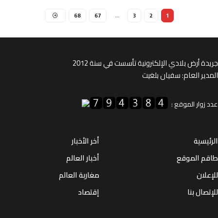
68
67
…
3
2
1
ة أرض بلادي الإلكترونية تأسست في سنة 2012
ير العام: سفيان بلغيت
زوار الموقع :
يسية
أخر الأخبار
م الموقع
أخبار العالم
لان
مغاربة العالم
صال بنا
إقتصاد