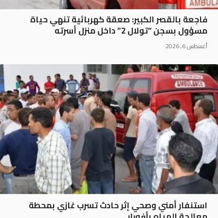
فاجعة بالقصر الكبير: صعقة كهربائية تنهي حياة
مسؤول بسجن “تولال 2” داخل منزل أسرته
أغسطس 6, 2026
استنفار أمني وصحي إثر حادث تسرب غازي بمحطة
معالجة المياه بأفورار