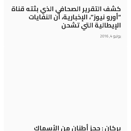
كشف التقرير الصحافي الذي بثته قناة
“أورو نيوز”، الإخبارية، أن النفايات
الإيطالية التي تشحن
يوليو 4, 2016
بركان : حجز أطنان من الأسماك