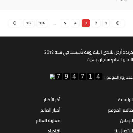
135
134
…
5
4
3
2
1
ة أرض بلادي الإلكترونية تأسست في سنة 2012
ير العام: سفيان بلغيت
زوار الموقع :
يسية
أخر الأخبار
م الموقع
أخبار العالم
لان
مغاربة العالم
صال بنا
إقتصاد